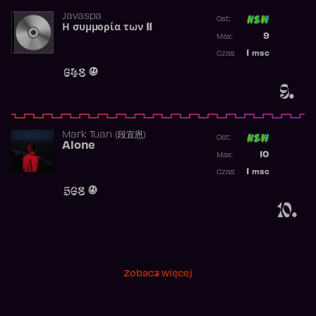
Javaspa
Ost:
Η συμμορία των 11
Poprzednia p
9
Max:
Najwyższa p
1
msc
Czas:
Obecność w 
648
9.
Mark Tuan (段宜恩)
Ost:
Alone
Poprzednia p
10
Max:
Najwyższa p
1
msc
Czas:
Obecność w 
568
10.
Zobacz więcej