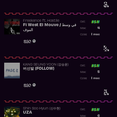
3.
Freekence
ft.
Hostile
Ost:
Fi West El Mouve / في وسط
Poprzednia p
4
Max:
الموف
Najwyższa p
1
msc
Czas:
Obecność w 
820
4.
KANG SEUNG YOON (강승윤)
Ost:
버선발 (FOLLOW)
Poprzednia p
5
Max:
Najwyższa p
1
msc
Czas:
Obecność w 
820
5.
Shin Soo Hyun (신수현)
Ost:
UZA
Poprzednia p
6
Max: