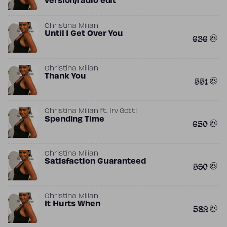
version/radio edit
Christina Milian
Until I Get Over You
636
Christina Milian
Thank You
551
Christina Milian
ft.
Irv Gotti
Spending Time
650
Christina Milian
Satisfaction Guaranteed
590
Christina Milian
It Hurts When
582