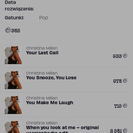
Data
rozwiązania:
Gatunki:
Pop
385
Christina Milian
Your Last Call
633
Christina Milian
You Snooze, You Lose
678
Christina Milian
You Make Me Laugh
715
Christina Milian
When you look at me – original
2 581