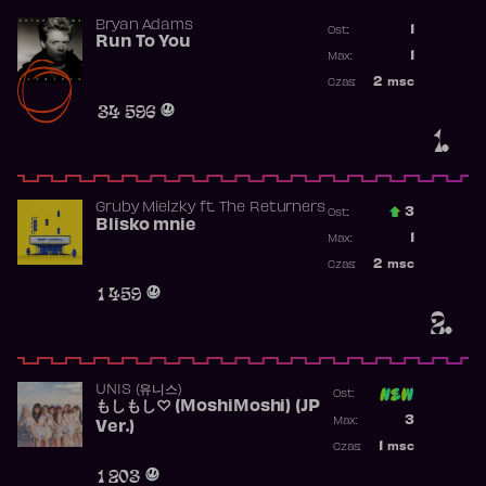
Bryan Adams
1
Ost.:
Run To You
Poprzednia p
1
Max:
Najwyższa po
2
msc
Czas:
Obecność w r
34 596
1.
Gruby Mielzky
ft.
The Returners
3
Ost.:
Blisko mnie
Poprzednia p
1
Max:
Najwyższa po
2
msc
Czas:
Obecność w r
1 459
2.
UNIS (유니스)
Ost:
もしもし♡ (MoshiMoshi) (JP
Poprzednia p
3
Max:
Ver.)
Najwyższa p
1
msc
Czas:
Obecność w 
1 203