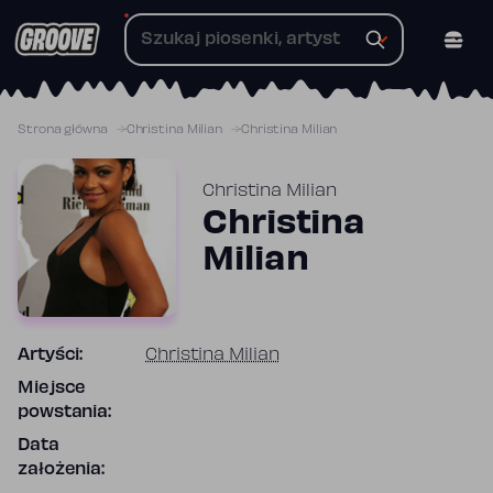
Przejdź
do
treści
Strona główna
Christina Milian
Christina Milian
Christina Milian
Christina
Milian
Artyści:
Christina Milian
Miejsce
powstania:
Data
założenia: