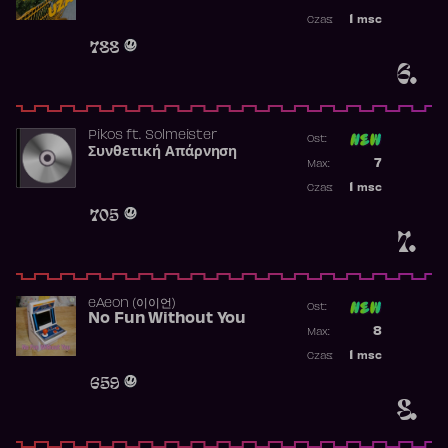
Najwyższa p
1
msc
Czas:
Obecność w 
788
6.
Pikos
ft.
Solmeister
Ost:
Συνθετική Απάρνηση
Poprzednia p
7
Max:
Najwyższa p
1
msc
Czas:
Obecność w 
705
7.
​eAeon (이이언)
Ost:
No Fun Without You
Poprzednia p
8
Max:
Najwyższa p
1
msc
Czas:
Obecność w 
659
8.