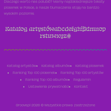
Dlaczego warto nas polubić? Mamy najdokładniejsze teksty
piosenek w Polsce, a nasze tłumaczenia stoją na bardzo
wysokim poziomie.
Katalog artystów
a
b
c
d
e
f
g
h
i
j
k
l
m
n
o
p
r
s
t
u
w
x
y
z
#
Katalog artystów
Katalog albumów
Katalog piosenek
Ranking Top 100 piosenek
Ranking Top 100 artystów
Ranking Top 100 albumów
Regulamin
Ustawienia prywatności
Kontakt
Groove.pl 2026 © Wszystkie prawa zastrzeżone