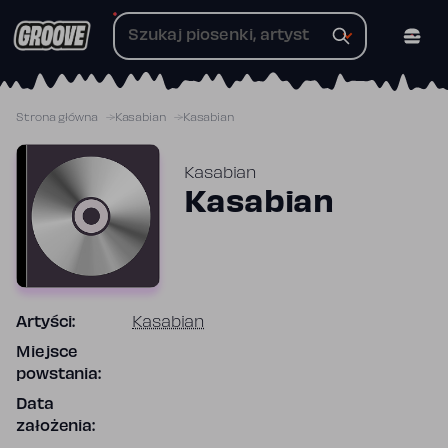
Przejdź
do
treści
Strona główna
Kasabian
Kasabian
Kasabian
Kasabian
Artyści:
Kasabian
Miejsce
powstania:
Data
założenia: