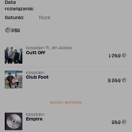
Data
rozwiązania:
Gatunki:
Rock
582
Kasabian
ft.
Jim Abbiss
Cutt Off
1 046
Kasabian
Club Foot
2 546
Koniec wyników
Kasabian
Empire
646