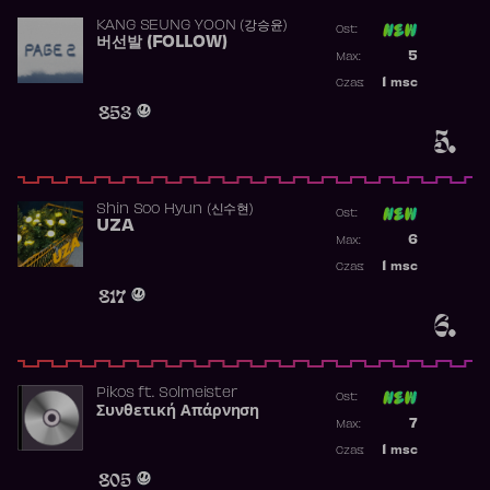
KANG SEUNG YOON (강승윤)
Ost:
버선발 (FOLLOW)
Poprzednia p
5
Max:
Najwyższa p
1
msc
Czas:
Obecność w 
853
5.
Shin Soo Hyun (신수현)
Ost:
UZA
Poprzednia p
6
Max:
Najwyższa p
1
msc
Czas:
Obecność w 
817
6.
Pikos
ft.
Solmeister
Ost:
Συνθετική Απάρνηση
Poprzednia p
7
Max:
Najwyższa p
1
msc
Czas:
Obecność w 
805