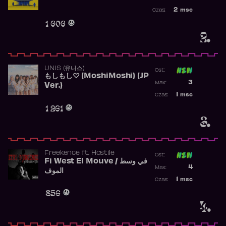
Najwyższa po
2
msc
Czas:
Obecność w r
1 606
2.
UNIS (유니스)
Ost:
もしもし♡ (MoshiMoshi) (JP
Poprzednia p
3
Max:
Ver.)
Najwyższa p
1
msc
Czas:
Obecność w 
1 261
3.
Freekence
ft.
Hostile
Ost:
Fi West El Mouve / في وسط
Poprzednia p
4
Max:
الموف
Najwyższa p
1
msc
Czas:
Obecność w 
856
4.