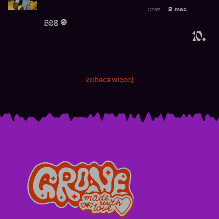
Najwyższa po
2
msc
Czas:
Obecność w r
598
10.
Zobacz więcej