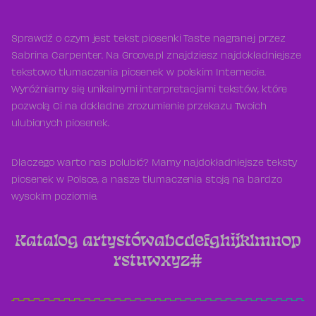
Sprawdź o czym jest tekst piosenki Taste nagranej przez
Sabrina Carpenter. Na Groove.pl znajdziesz najdokładniejsze
tekstowo tłumaczenia piosenek w polskim Internecie.
Wyróżniamy się unikalnymi interpretacjami tekstów, które
pozwolą Ci na dokładne zrozumienie przekazu Twoich
ulubionych piosenek.
Dlaczego warto nas polubić? Mamy najdokładniejsze teksty
piosenek w Polsce, a nasze tłumaczenia stoją na bardzo
wysokim poziomie.
Katalog artystów
a
b
c
d
e
f
g
h
i
j
k
l
m
n
o
p
r
s
t
u
w
x
y
z
#