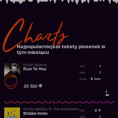
Charts
Najpopularniejsze teksty piosenek w
tym miesiącu
Bryan Adams
1
Ost.:
Run To You
Poprzednia p
1
Max:
Najwyższa po
2
msc
Czas:
Obecność w r
35 820
1.
Gruby Mielzky
ft.
The Returners
3
Ost.:
Blisko mnie
Poprzednia p
1
Max: