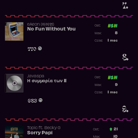
7.
​eAeon (이이언)
Ost:
No Fun Without You
Poprzednia p
8
Max:
Najwyższa p
1
msc
Czas:
Obecność w 
770
8.
Javaspa
Ost:
Η συμμορία των 11
Poprzednia p
9
Max:
Najwyższa p
1
msc
Czas:
Obecność w 
683
9.
Topic
ft.
Becky G
21
Ost.:
Sorry Papi
Poprzednia p
10
Max: