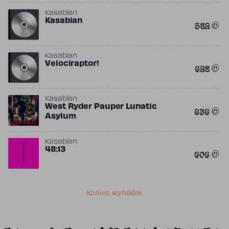
Kasabian
Kasabian
582
Kasabian
Velociraptor!
628
Kasabian
West Ryder Pauper Lunatic
636
Asylum
Kasabian
48:13
606
Koniec wyników