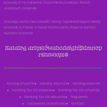
pozwolą Ci na dokładne zrozumienie przekazu Twoich
ulubionych piosenek.
Dlaczego warto nas polubić? Mamy najdokładniejsze teksty
piosenek w Polsce, a nasze tłumaczenia stoją na bardzo
wysokim poziomie.
Katalog artystów
a
b
c
d
e
f
g
h
i
j
k
l
m
n
o
p
r
s
t
u
w
x
y
z
#
Katalog artystów
Katalog albumów
Katalog piosenek
Ranking Top 100 piosenek
Ranking Top 100 artystów
Ranking Top 100 albumów
Regulamin
Ustawienia prywatności
Kontakt