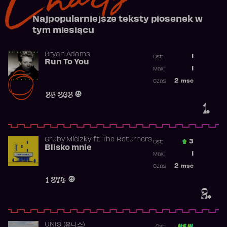
Najpopularniejsze teksty piosenek w
tym miesiącu
Bryan Adams
1
Ost.:
Run To You
Poprzednia p
1
Max:
Najwyższa po
2
msc
Czas:
Obecność w r
35 863
1.
Gruby Mielzky
ft.
The Returners
3
Ost.:
Blisko mnie
Poprzednia p
1
Max:
Najwyższa po
2
msc
Czas:
Obecność w r
1 874
2.
UNIS (유니스)
Ost: