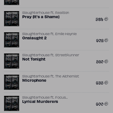
Slaughterhouse
ft.
RealSon
Pray (It's a Shame)
584
Slaughterhouse
ft.
Emile Haynie
Onslaught 2
602
Slaughterhouse
ft.
StreetRunner
Not Tonight
590
Slaughterhouse
ft.
The Alchemist
Microphone
635
Slaughterhouse
ft.
Focus…
Lyrical Murderers
600