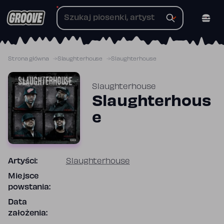
Przejdź
do
treści
Strona główna
Slaughterhouse
Slaughterhouse
Slaughterhouse
Slaughterhous
e
Artyści:
Slaughterhouse
Miejsce
powstania:
Data
założenia: