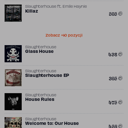
Slaughterhouse
ft.
Emile Haynie
Killaz
595
Zobacz +10 pozycji
Slaughterhouse
Glass House
438
Slaughterhouse
Slaughterhouse EP
395
Slaughterhouse
House Rules
475
Slaughterhouse
Welcome to: Our House
452