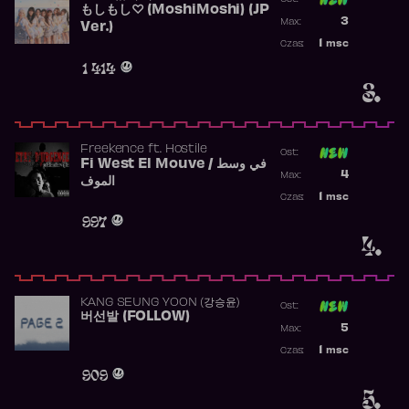
もしもし♡ (MoshiMoshi) (JP
Poprzednia p
3
Max:
Ver.)
Najwyższa p
1
msc
Czas:
Obecność w 
1 414
3.
Freekence
ft.
Hostile
Ost:
Fi West El Mouve / في وسط
Poprzednia p
4
Max:
الموف
Najwyższa p
1
msc
Czas:
Obecność w 
997
4.
KANG SEUNG YOON (강승윤)
Ost:
버선발 (FOLLOW)
Poprzednia p
5
Max:
Najwyższa p
1
msc
Czas:
Obecność w 
909
5.