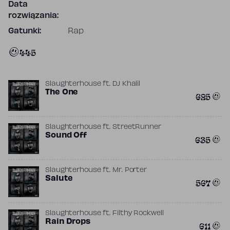
Data
rozwiązania:
Gatunki:
Rap
445
Slaughterhouse
ft.
DJ Khalil
The One
625
Slaughterhouse
ft.
StreetRunner
Sound Off
635
Slaughterhouse
ft.
Mr. Porter
Salute
567
Slaughterhouse
ft.
Filthy Rockwell
Rain Drops
611