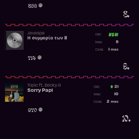
Obecność w 
859
8.
Javaspa
Ost:
Η συμμορία των 11
Poprzednia p
9
Max:
Najwyższa p
1
msc
Czas:
Obecność w 
714
9.
Topic
ft.
Becky G
21
Ost.:
Sorry Papi
Poprzednia p
10
Max:
Najwyższa po
2
msc
Czas:
Obecność w r
670
10.