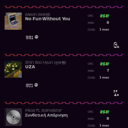
​eAeon (이이언)
Ost:
No Fun Without You
Poprzednia p
6
Max:
Najwyższa p
1
msc
Czas:
Obecność w 
881
6.
Shin Soo Hyun (신수현)
Ost:
UZA
Poprzednia p
7
Max:
Najwyższa p
1
msc
Czas:
Obecność w 
871
7.
Pikos
ft.
Solmeister
Ost:
Συνθετική Απάρνηση
Poprzednia p
8
Max:
Najwyższa p
1
msc
Czas: