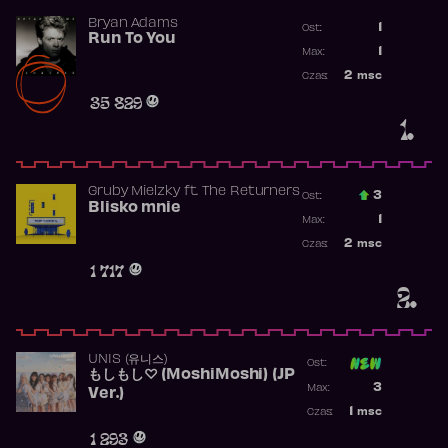
Bryan Adams
1
Ost.:
Run To You
Poprzednia p
1
Max:
Najwyższa po
2
msc
Czas:
Obecność w r
35 829
1.
Gruby Mielzky
ft.
The Returners
3
Ost.:
Blisko mnie
Poprzednia p
1
Max:
Najwyższa po
2
msc
Czas:
Obecność w r
1 717
2.
UNIS (유니스)
Ost:
もしもし♡ (MoshiMoshi) (JP
Poprzednia p
3
Max:
Ver.)
Najwyższa p
1
msc
Czas:
Obecność w 
1 293