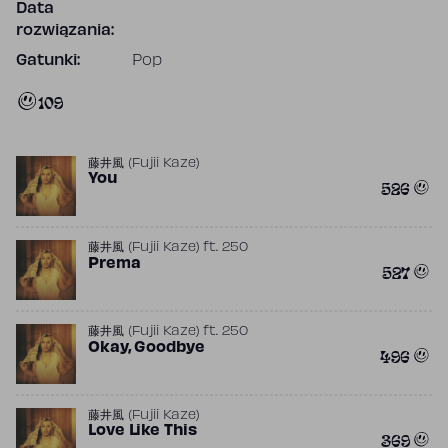
Data
rozwiązania:
Gatunki:
Pop
109
藤井風 (Fujii Kaze)
You
526
藤井風 (Fujii Kaze)
ft.
250
Prema
527
藤井風 (Fujii Kaze)
ft.
250
Okay, Goodbye
496
藤井風 (Fujii Kaze)
Love Like This
369