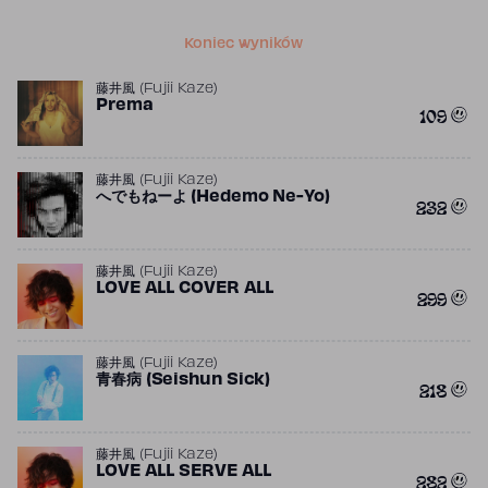
Koniec wyników
藤井風 (Fujii Kaze)
Prema
109
藤井風 (Fujii Kaze)
へでもねーよ (Hedemo Ne-Yo)
232
藤井風 (Fujii Kaze)
LOVE ALL COVER ALL
299
藤井風 (Fujii Kaze)
青春病 (Seishun Sick)
218
藤井風 (Fujii Kaze)
LOVE ALL SERVE ALL
282