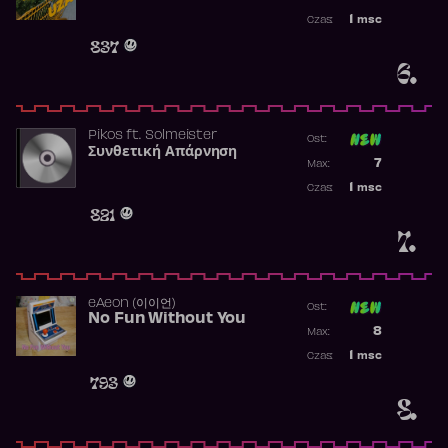
Najwyższa p
1
msc
Czas:
Obecność w 
837
6.
Pikos
ft.
Solmeister
Ost:
Συνθετική Απάρνηση
Poprzednia p
7
Max:
Najwyższa p
1
msc
Czas:
Obecność w 
821
7.
​eAeon (이이언)
Ost:
No Fun Without You
Poprzednia p
8
Max:
Najwyższa p
1
msc
Czas:
Obecność w 
793
8.