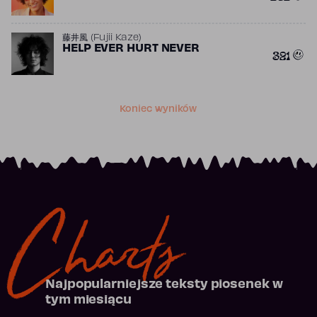
藤井風 (Fujii Kaze)
HELP EVER HURT NEVER
321
Koniec wyników
Charts
Najpopularniejsze teksty piosenek w
tym miesiącu