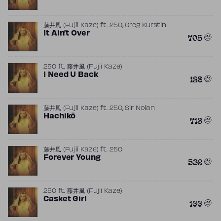
,
藤井風 (Fujii Kaze)
ft.
250
Greg Kurstin
It Ain’t Over
705
250
ft.
藤井風 (Fujii Kaze)
I Need U Back
128
,
藤井風 (Fujii Kaze)
ft.
250
Sir Nolan
Hachikō
713
藤井風 (Fujii Kaze)
ft.
250
Forever Young
539
250
ft.
藤井風 (Fujii Kaze)
Casket Girl
166