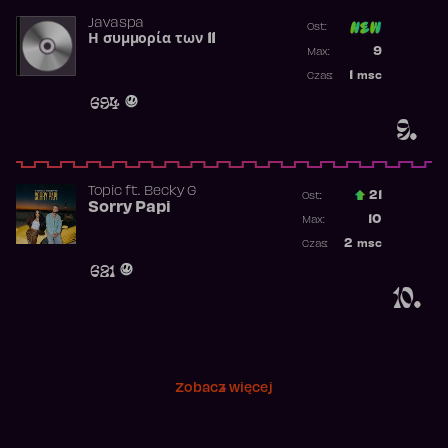
Javaspa
Ost:
Η συμμορία των 11
Poprzednia p
9
Max:
Najwyższa p
1
msc
Czas:
Obecność w 
694
9.
Topic
ft.
Becky G
21
Ost.:
Sorry Papi
Poprzednia p
10
Max:
Najwyższa po
2
msc
Czas:
Obecność w r
621
10.
Zobacz więcej