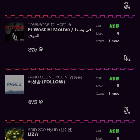
3.
Freekence
ft.
Hostile
Ost:
Fi West El Mouve / في وسط
Poprzednia p
4
Max:
الموف
Najwyższa p
1
msc
Czas:
Obecność w 
875
4.
KANG SEUNG YOON (강승윤)
Ost:
버선발 (FOLLOW)
Poprzednia p
5
Max:
Najwyższa p
1
msc
Czas:
Obecność w 
875
5.
Shin Soo Hyun (신수현)
Ost:
UZA
Poprzednia p
6
Max: