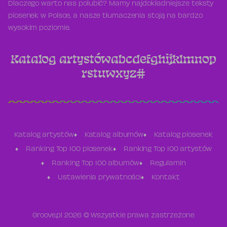
Dlaczego warto nas polubić? Mamy najdokładniejsze teksty
piosenek w Polsce, a nasze tłumaczenia stoją na bardzo
wysokim poziomie.
Katalog artystów
a
b
c
d
e
f
g
h
i
j
k
l
m
n
o
p
r
s
t
u
w
x
y
z
#
Katalog artystów
Katalog albumów
Katalog piosenek
Ranking Top 100 piosenek
Ranking Top 100 artystów
Ranking Top 100 albumów
Regulamin
Ustawienia prywatności
Kontakt
Groove.pl 2026 © Wszystkie prawa zastrzeżone