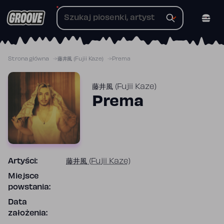
Przejdź
do
treści
Strona główna
藤井風 (Fujii Kaze)
Prema
藤井風 (Fujii Kaze)
Prema
Artyści:
藤井風 (Fujii Kaze)
Miejsce
powstania:
Data
założenia: