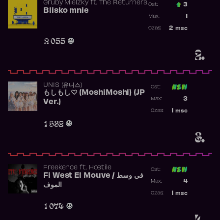
Gruby Mielzky
ft.
The Returners
3
Ost.:
Blisko mnie
Poprzednia p
1
Max:
Najwyższa po
2
msc
Czas:
Obecność w r
2 055
2.
UNIS (유니스)
Ost:
もしもし♡ (MoshiMoshi) (JP
Poprzednia p
3
Max:
Ver.)
Najwyższa p
1
msc
Czas:
Obecność w 
1 532
3.
Freekence
ft.
Hostile
Ost:
Fi West El Mouve / في وسط
Poprzednia p
4
Max:
الموف
Najwyższa p
1
msc
Czas:
Obecność w 
1 074
4.