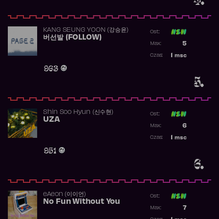
KANG SEUNG YOON (강승윤)
Ost:
버선발 (FOLLOW)
Poprzednia p
5
Max:
Najwyższa p
1
msc
Czas:
Obecność w 
963
5.
Shin Soo Hyun (신수현)
Ost:
UZA
Poprzednia p
6
Max:
Najwyższa p
1
msc
Czas:
Obecność w 
951
6.
​eAeon (이이언)
Ost:
No Fun Without You
Poprzednia p
7
Max:
Najwyższa p