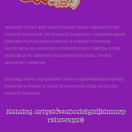
Sprawdź o czym jest tekst piosenki Taste nagranej przez
Sabrina Carpenter. Na Groove.pl znajdziesz najdokładniejsze
tekstowo tłumaczenia piosenek w polskim Internecie.
Wyróżniamy się unikalnymi interpretacjami tekstów, które
pozwolą Ci na dokładne zrozumienie przekazu Twoich
ulubionych piosenek.
Dlaczego warto nas polubić? Mamy najdokładniejsze teksty
piosenek w Polsce, a nasze tłumaczenia stoją na bardzo
wysokim poziomie.
Katalog artystów
a
b
c
d
e
f
g
h
i
j
k
l
m
n
o
p
r
s
t
u
w
x
y
z
#