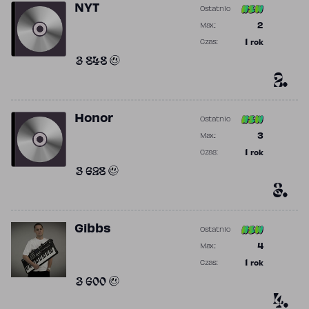
NYT
Ostatnio
Poprzednia po
2
Max.:
Najwyższa po
1
rok
Czas:
Obecność w r
3 848
2.
Honor
Ostatnio
Poprzednia po
3
Max.:
Najwyższa po
1
rok
Czas:
Obecność w r
3 628
3.
Gibbs
Ostatnio
Poprzednia po
4
Max.:
Najwyższa po
1
rok
Czas:
Obecność w r
3 600
4.