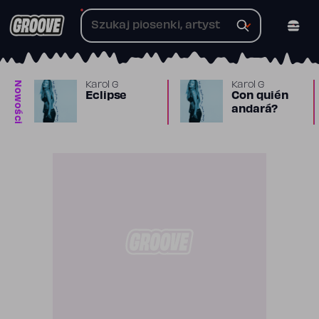
Przejdź
do
treści
Nowości
Karol G
Karol G
Eclipse
Con quién
andará?