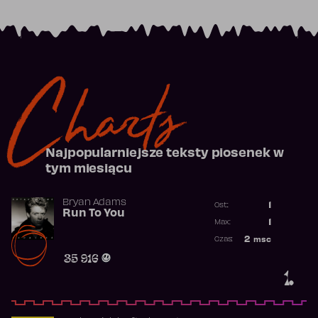
Charts
Najpopularniejsze teksty piosenek w
tym miesiącu
Bryan Adams
1
Ost.:
Run To You
Poprzednia p
1
Max:
Najwyższa po
2
msc
Czas:
Obecność w r
35 916
1.