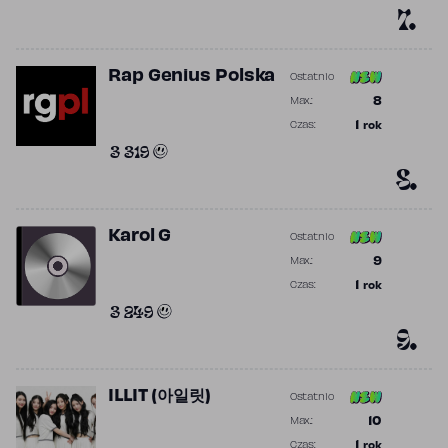
7.
Rap Genius Polska
Ostatnio
Poprzednia po
8
Max.:
Najwyższa po
1
rok
Czas:
Obecność w r
3 319
8.
Karol G
Ostatnio
Poprzednia po
9
Max.:
Najwyższa po
1
rok
Czas:
Obecność w r
3 249
9.
ILLIT (아일릿)
Ostatnio
Poprzednia po
10
Max.:
Najwyższa po
1
rok
Czas: