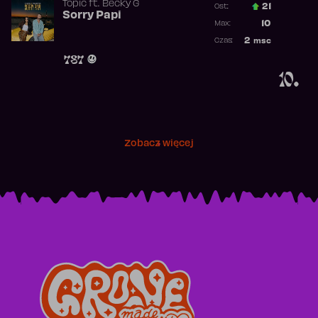
Topic
ft.
Becky G
21
Ost.:
Sorry Papi
Poprzednia p
10
Max:
Najwyższa po
2
msc
Czas:
Obecność w r
787
10.
Zobacz więcej