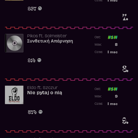
1
msc
Czas:
Obecność w 
937
7.
Pikos
ft.
Solmeister
Ost:
Συνθετική Απάρνηση
Poprzednia p
8
Max:
Najwyższa p
1
msc
Czas:
Obecność w 
914
8.
Eldo
ft.
Szczur
Ost:
Nie pytaj o nią
Poprzednia p
9
Max:
Najwyższa p
1
msc
Czas:
Obecność w 
874
9.