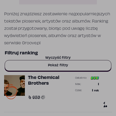
Poniżej znajdziesz zestawienie najpopularniejszych
tekstów piosenek, artystów oraz albumów. Ranking
został przygotowany, biorąc pod uwagę liczbę
wyświetleń piosenek, albumów oraz artystów w
serwisie Groove.pl
Filtruj ranking
Wyczyść filtry
Pokaż filtry
The Chemical
Ostatnio
Poprzednia po
Brothers
1
Max.:
Najwyższa po
1
rok
Czas:
Obecność w r
4 653
1.