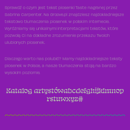
Sprawdź o czym jest tekst piosenki Taste nagranej przez
Sabrina Carpenter. Na Groove.pl znajdziesz najdokładniejsze
tekstowo tłumaczenia piosenek w polskim Internecie.
Wyróżniamy się unikalnymi interpretacjami tekstów, które
pozwolą Ci na dokładne zrozumienie przekazu Twoich
ulubionych piosenek.
Dlaczego warto nas polubić? Mamy najdokładniejsze teksty
piosenek w Polsce, a nasze tłumaczenia stoją na bardzo
wysokim poziomie.
Katalog artystów
a
b
c
d
e
f
g
h
i
j
k
l
m
n
o
p
r
s
t
u
w
x
y
z
#