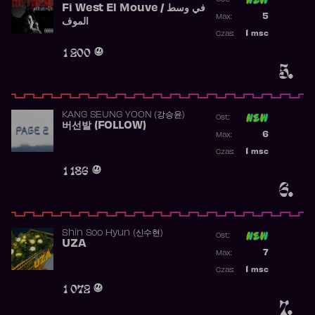
Fi West El Mouve / في وسط
Poprzednia p
5
Max:
الموف
Najwyższa p
1
msc
Czas:
Obecność w 
1 200
5.
KANG SEUNG YOON (강승윤)
Ost:
버선발 (FOLLOW)
Poprzednia p
6
Max:
Najwyższa p
1
msc
Czas:
Obecność w 
1 186
6.
Shin Soo Hyun (신수현)
Ost:
UZA
Poprzednia p
7
Max:
Najwyższa p
1
msc
Czas:
Obecność w 
1 072
7.