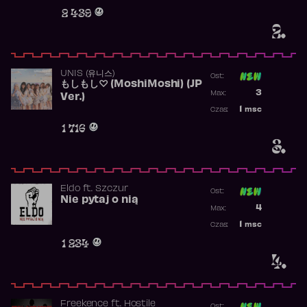
Obecność w r
2 439
2.
UNIS (유니스)
Ost:
もしもし♡ (MoshiMoshi) (JP
Poprzednia p
3
Max:
Ver.)
Najwyższa p
1
msc
Czas:
Obecność w 
1 716
3.
Eldo
ft.
Szczur
Ost:
Nie pytaj o nią
Poprzednia p
4
Max:
Najwyższa p
1
msc
Czas:
Obecność w 
1 234
4.
Freekence
ft.
Hostile
Ost: