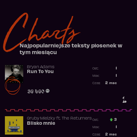
Charts
Najpopularniejsze teksty piosenek w
tym miesiącu
Bryan Adams
1
Ost.:
Run To You
Poprzednia p
1
Max:
Najwyższa po
2
msc
Czas:
Obecność w r
36 460
1.
Gruby Mielzky
ft.
The Returners
3
Ost.:
Blisko mnie
Poprzednia p
1
Max:
Najwyższa po
2
msc
Czas: