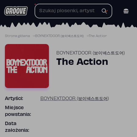
Przejdź
do
treści
Strona główna
BOYNEXTDOOR (보이넥스트도어)
The Action
BOYNEXTDOOR (보이넥스트도어)
The Action
Artyści:
BOYNEXTDOOR (보이넥스트도어)
Miejsce
powstania:
Data
założenia: