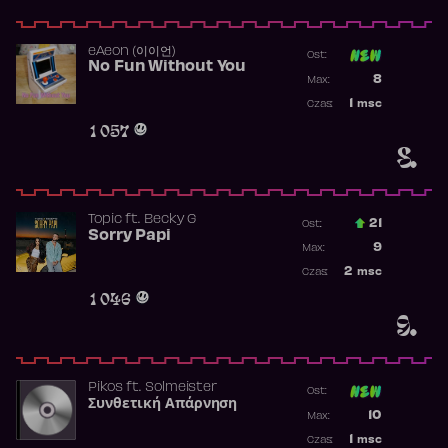
​eAeon (이이언)
Ost:
No Fun Without You
Poprzednia p
8
Max:
Najwyższa p
1
msc
Czas:
Obecność w 
1 057
8.
Topic
ft.
Becky G
21
Ost.:
Sorry Papi
Poprzednia p
9
Max:
Najwyższa po
2
msc
Czas:
Obecność w r
1 046
9.
Pikos
ft.
Solmeister
Ost:
Συνθετική Απάρνηση
Poprzednia p
10
Max:
Najwyższa p
1
msc
Czas: