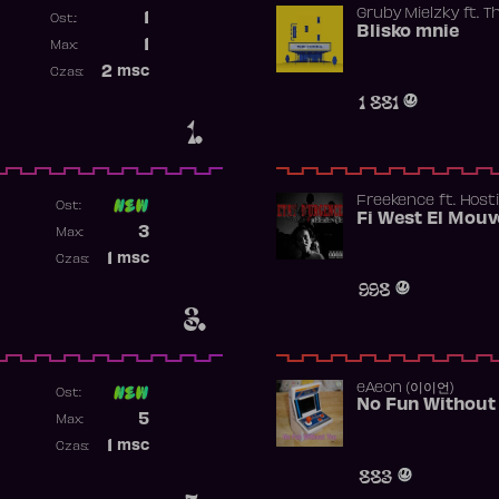
Gruby Mielzky
ft.
T
1
Ost.:
Blisko mnie
Poprzednia pozycja
1
Max:
Najwyższa pozycja
2
msc
Czas:
Obecność w rankingu
1 881
1.
Freekence
ft.
Hosti
Ost:
Poprzednia pozycja
3
Max:
Najwyższa pozycja
1
msc
Czas:
Obecność w rankingu
998
3.
​eAeon (이이언)
Ost:
No Fun Without
Poprzednia pozycja
5
Max:
Najwyższa pozycja
1
msc
Czas:
Obecność w rankingu
883