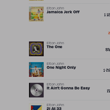
Elton John
Jamaica Jerk Off
1 1
Z
Elton John
The One
8
Elton John
One Night Only
1 0
Elton John
It Ain't Gonna Be Easy
1
Elton John
21 At 33