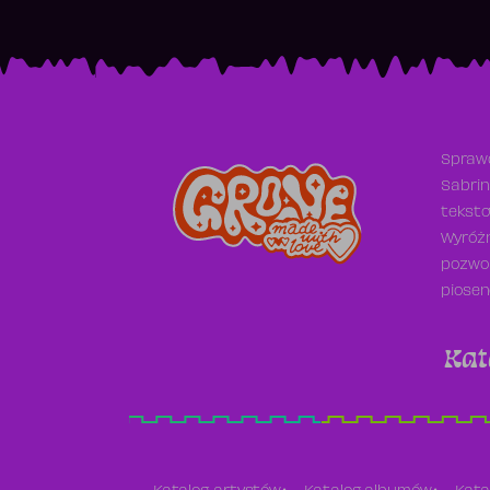
Sprawd
Sabrin
teksto
Wyróżn
pozwol
piosen
Kat