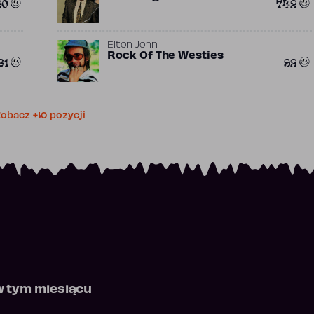
20
742
Elton John
Rock Of The Westies
61
92
obacz +10 pozycji
w tym miesiącu