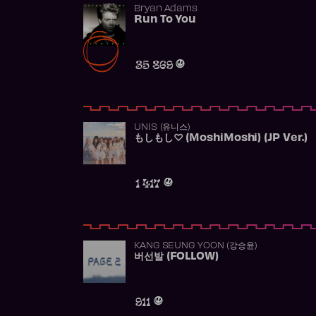
Bryan Adams
Run To You
35 869
UNIS (유니스)
もしもし♡ (MoshiMoshi) (JP Ver.)
1 417
KANG SEUNG YOON (강승윤)
버선발 (FOLLOW)
911