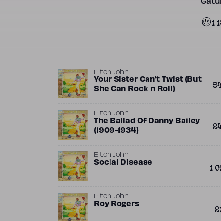
Gatun
1 
Elton John
Your Sister Can't Twist (But
9
She Can Rock n Roll)
Elton John
The Ballad Of Danny Bailey
9
(1909-1934)
Elton John
Social Disease
1 0
Elton John
Roy Rogers
9