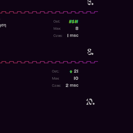
6.
r
Ost:
ηση
Poprzednia pozycja
8
Max:
Najwyższa pozycja
1
msc
Czas:
Obecność w rankingu
8.
21
Ost.:
Poprzednia pozycja
10
Max:
Najwyższa pozycja
2
msc
Czas:
Obecność w rankingu
10.