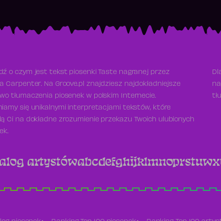
ź o czym jest tekst piosenki Taste nagranej przez
Dl
a Carpenter. Na Groove.pl znajdziesz najdokładniejsze
na
wo tłumaczenia piosenek w polskim Internecie.
tł
iamy się unikalnymi interpretacjami tekstów, które
ą Ci na dokładne zrozumienie przekazu Twoich ulubionych
ek.
alog artystów
a
b
c
d
e
f
g
h
i
j
k
l
m
n
o
p
r
s
t
u
w
x