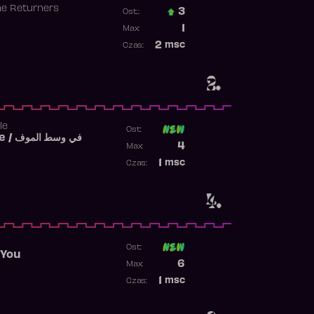
he Returners
3
Ost.:
Poprzednia pozycja
1
Max:
Najwyższa pozycja
2
msc
Czas:
Obecność w rankingu
2.
le
Ost:
Fi West El Mouve / في وسط الموف
Poprzednia pozycja
4
Max:
Najwyższa pozycja
1
msc
Czas:
Obecność w rankingu
4.
Ost:
 You
Poprzednia pozycja
6
Max:
Najwyższa pozycja
1
msc
Czas:
Obecność w rankingu