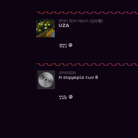
Shin Soo Hyun (신수현)
UZA
871
Javaspa
Η συμμορία των 11
714