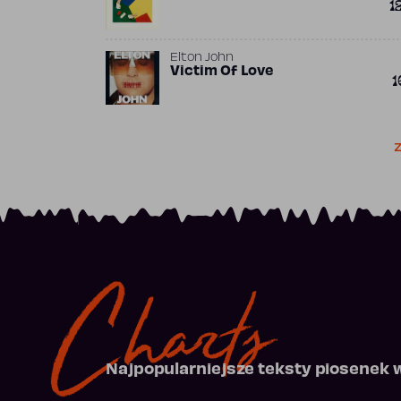
1
Elton John
Victim Of Love
1
Z
Charts
Najpopularniejsze teksty piosenek 