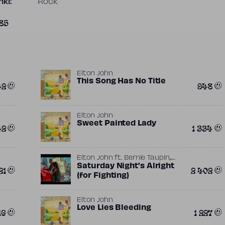
ki:
Rock
185
Elton John
This Song Has No Title
42
948
Elton John
Sweet Painted Lady
42
1 334
,
Elton John
ft.
Bernie Taupin
Gus Dudgeon
Saturday Night's Alright
21
2 402
(for Fighting)
Elton John
Love Lies Bleeding
16
1 227