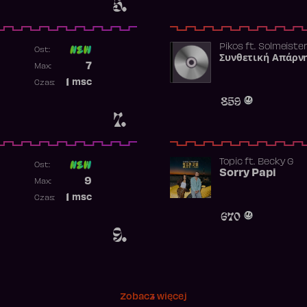
5.
Pikos
ft.
Solmeiste
Ost:
Συνθετική Απάρν
Poprzednia pozycja
7
Max:
Najwyższa pozycja
1
msc
Czas:
Obecność w rankingu
859
7.
Topic
ft.
Becky G
Ost:
Sorry Papi
Poprzednia pozycja
9
Max:
Najwyższa pozycja
1
msc
Czas:
Obecność w rankingu
670
9.
Zobacz więcej