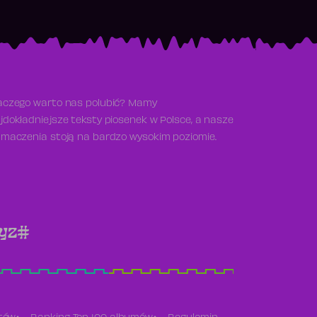
aczego warto nas polubić? Mamy
jdokładniejsze teksty piosenek w Polsce, a nasze
umaczenia stoją na bardzo wysokim poziomie.
y
z
#