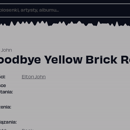
 John
oodbye Yellow Brick 
ci:
Elton John
sce
tania:
enia:
ązania: