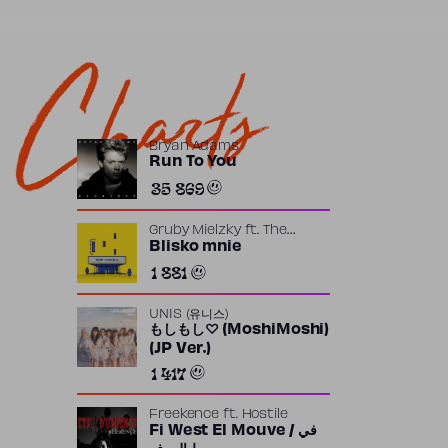
Charts
Bryan Adams
Run To You
35 869
Gruby Mielzky
ft.
The
Returners
Blisko mnie
1 881
UNIS (유니스)
もしもし♡ (MoshiMoshi)
(JP Ver.)
1 417
Freekence
ft.
Hostile
Fi West El Mouve / في