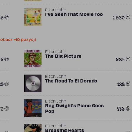
Elton John
I've Seen That Movie Too
55
1 530
obacz +10 pozycji
Elton John
The Big Picture
46
685
Elton John
The Road To El Dorado
23
128
Elton John
Reg Dwight's Piano Goes
70
714
Pop
Elton John
Breaking Hearts