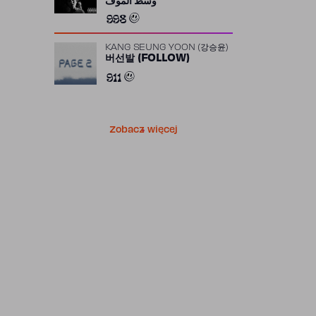
وسط الموف
998
KANG SEUNG YOON (강승윤)
버선발 (FOLLOW)
911
Zobacz więcej