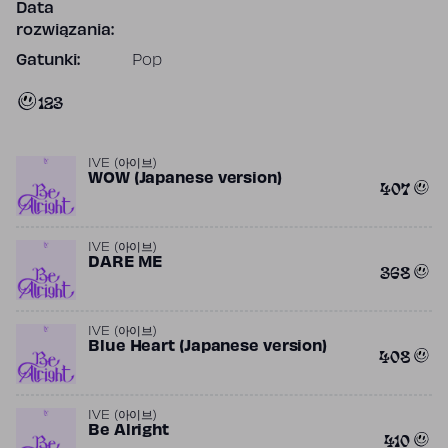
Data
rozwiązania:
Gatunki:
Pop
123
IVE (아이브)
WOW (Japanese version)
407
IVE (아이브)
DARE ME
368
IVE (아이브)
Blue Heart (Japanese version)
408
IVE (아이브)
Be Alright
410