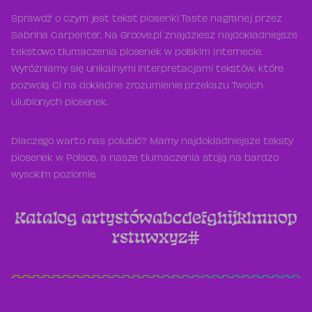
Sprawdź o czym jest tekst piosenki Taste nagranej przez
Sabrina Carpenter. Na Groove.pl znajdziesz najdokładniejsze
tekstowo tłumaczenia piosenek w polskim Internecie.
Wyróżniamy się unikalnymi interpretacjami tekstów, które
pozwolą Ci na dokładne zrozumienie przekazu Twoich
ulubionych piosenek.
Dlaczego warto nas polubić? Mamy najdokładniejsze teksty
piosenek w Polsce, a nasze tłumaczenia stoją na bardzo
wysokim poziomie.
Katalog artystów
a
b
c
d
e
f
g
h
i
j
k
l
m
n
o
p
r
s
t
u
w
x
y
z
#