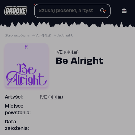
Przejdź
do
treści
Strona główna
IVE (아이브)
Be Alright
IVE (아이브)
Be Alright
Artyści:
IVE (아이브)
Miejsce
powstania:
Data
założenia: