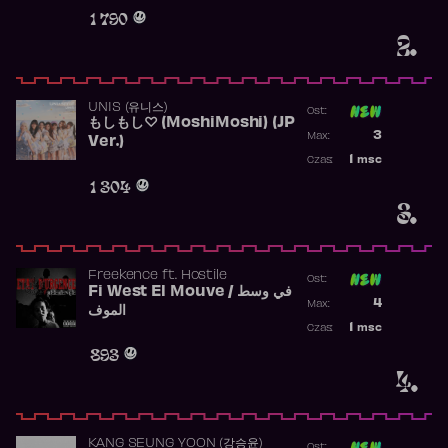
Obecność w r
1 790
2.
UNIS (유니스)
Ost:
もしもし♡ (MoshiMoshi) (JP
Poprzednia p
3
Max:
Ver.)
Najwyższa p
1
msc
Czas:
Obecność w 
1 304
3.
Freekence
ft.
Hostile
Ost:
Fi West El Mouve / في وسط
Poprzednia p
4
Max:
الموف
Najwyższa p
1
msc
Czas:
Obecność w 
893
4.
KANG SEUNG YOON (강승윤)
Ost: