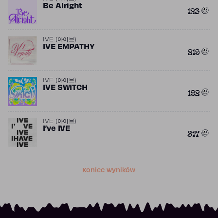
Be Alright
123
IVE (아이브)
IVE EMPATHY
219
IVE (아이브)
IVE SWITCH
192
IVE (아이브)
I’ve IVE
317
Koniec wyników