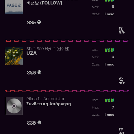
버선발 (FOLLOW)
Poprzednia p
5
Max:
Najwyższa p
1
msc
Czas:
Obecność w 
889
5.
Shin Soo Hyun (신수현)
Ost:
UZA
Poprzednia p
6
Max:
Najwyższa p
1
msc
Czas:
Obecność w 
849
6.
Pikos
ft.
Solmeister
Ost:
Συνθετική Απάρνηση
Poprzednia p
7
Max:
Najwyższa p
1
msc
Czas:
Obecność w 
835
7.