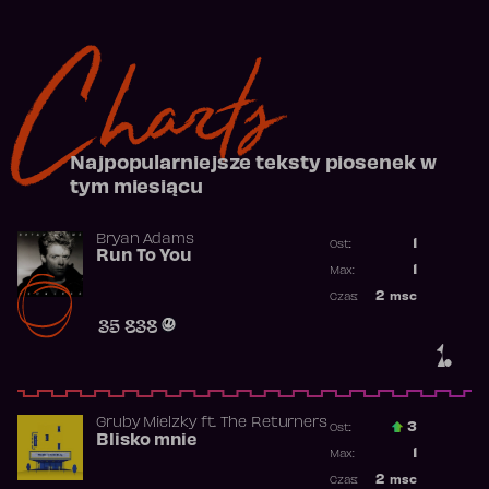
Charts
Najpopularniejsze teksty piosenek w
tym miesiącu
Bryan Adams
1
Ost.:
Run To You
Poprzednia p
1
Max:
Najwyższa po
2
msc
Czas:
Obecność w r
35 838
1.
Gruby Mielzky
ft.
The Returners
3
Ost.:
Blisko mnie
Poprzednia p
1
Max:
Najwyższa po
2
msc
Czas: