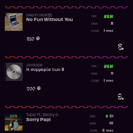
​eAeon (이이언)
Ost:
No Fun Without You
Poprzednia p
8
Max:
Najwyższa p
1
msc
Czas:
Obecność w 
810
8.
Javaspa
Ost:
Η συμμορία των 11
Poprzednia p
9
Max:
Najwyższa p
1
msc
Czas:
Obecność w 
700
9.
Topic
ft.
Becky G
21
Ost.:
Sorry Papi
Poprzednia p
10
Max:
Najwyższa po
2
msc
Czas: