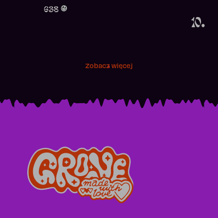
Obecność w r
638
10.
Zobacz więcej