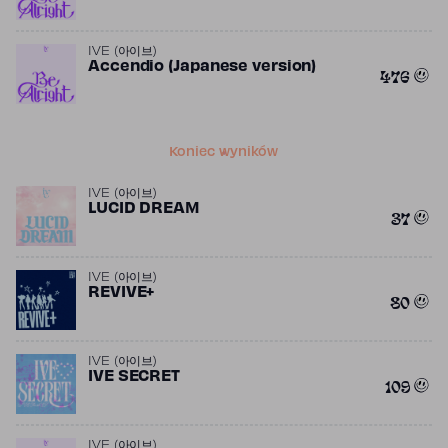
IVE (아이브)
Accendio (Japanese version)
476
Koniec wyników
IVE (아이브)
LUCID DREAM
37
IVE (아이브)
REVIVE+
80
IVE (아이브)
IVE SECRET
109
IVE (아이브)