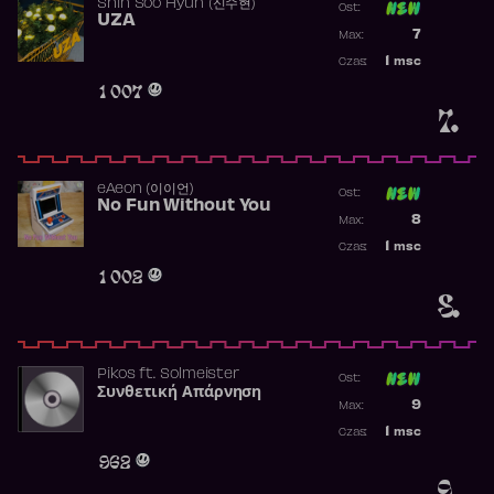
Shin Soo Hyun (신수현)
Ost:
UZA
Poprzednia p
7
Max:
Najwyższa p
1
msc
Czas:
Obecność w 
1 007
7.
​eAeon (이이언)
Ost:
No Fun Without You
Poprzednia p
8
Max:
Najwyższa p
1
msc
Czas:
Obecność w 
1 002
8.
Pikos
ft.
Solmeister
Ost:
Συνθετική Απάρνηση
Poprzednia p
9
Max:
Najwyższa p
1
msc
Czas:
Obecność w 
962
9.