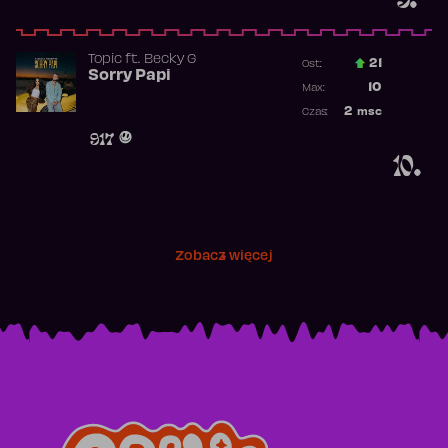
Topic
ft.
Becky G
21
Ost.:
Sorry Papi
Poprzednia p
10
Max:
Najwyższa po
2
msc
Czas:
Obecność w r
917
10.
Zobacz więcej