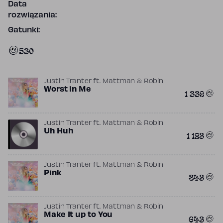
Data
rozwiązania:
Gatunki:
530
Justin Tranter
ft.
Mattman & Robin
Worst in Me
1 339
Justin Tranter
ft.
Mattman & Robin
Uh Huh
1 123
Justin Tranter
ft.
Mattman & Robin
Pink
843
Justin Tranter
ft.
Mattman & Robin
Make It up to You
643