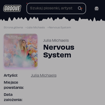
Przejdź
do
treści
Strona główna
Julia Michaels
Nervous System
Julia Michaels
Nervous
System
Artyści:
Julia Michaels
Miejsce
powstania:
Data
założenia: