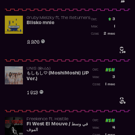
Gruby Mielzky
ft.
The Returners
3
Ost.:
Blisko mnie
Poprzednia p
1
Max:
Najwyższa po
2
msc
Czas:
Obecność w r
2 209
2.
UNIS (유니스)
Ost:
もしもし♡ (MoshiMoshi) (JP
Poprzednia p
3
Max:
Ver.)
Najwyższa p
1
msc
Czas:
Obecność w 
1 613
3.
Freekence
ft.
Hostile
Ost:
Fi West El Mouve / في وسط
Poprzednia p
4
Max:
الموف
Najwyższa p