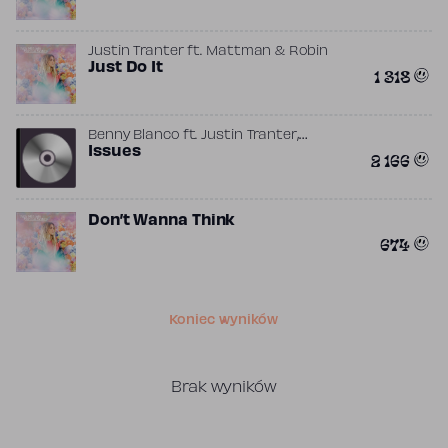
Justin Tranter
ft.
Mattman & Robin
Just Do It
1 318
,
Benny Blanco
ft.
Justin Tranter
StarGate
Issues
2 166
Don’t Wanna Think
674
Koniec wyników
Brak wyników