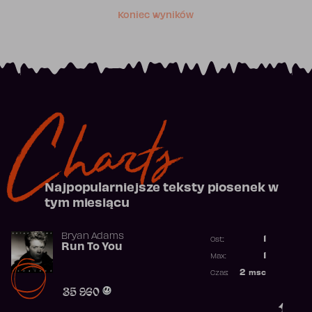
Koniec wyników
Charts
Najpopularniejsze teksty piosenek w
tym miesiącu
Bryan Adams
1
Ost.:
Run To You
Poprzednia p
1
Max:
Najwyższa po
2
msc
Czas:
Obecność w r
35 960
1.