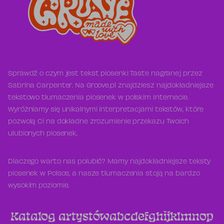
Sprawdź o czym jest tekst piosenki Taste nagranej przez
Sabrina Carpenter. Na Groove.pl znajdziesz najdokładniejsze
tekstowo tłumaczenia piosenek w polskim Internecie.
Wyróżniamy się unikalnymi interpretacjami tekstów, które
pozwolą Ci na dokładne zrozumienie przekazu Twoich
ulubionych piosenek.
Dlaczego warto nas polubić? Mamy najdokładniejsze teksty
piosenek w Polsce, a nasze tłumaczenia stoją na bardzo
wysokim poziomie.
Katalog artystów
a
b
c
d
e
f
g
h
i
j
k
l
m
n
o
p