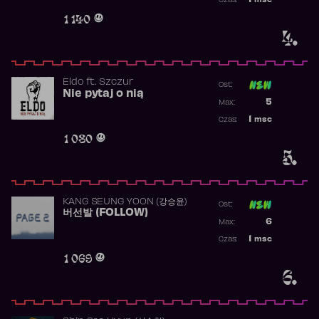
1
msc
Czas:
Obecność w 
1 140
4.
Eldo
ft.
Szczur
Ost:
Nie pytaj o nią
Poprzednia p
5
Max:
Najwyższa p
1
msc
Czas:
Obecność w 
1 080
5.
KANG SEUNG YOON (강승윤)
Ost:
버선발 (FOLLOW)
Poprzednia p
6
Max:
Najwyższa p
1
msc
Czas:
Obecność w 
1 069
6.