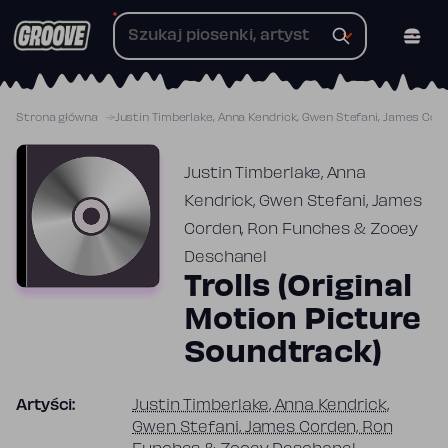
Przejdź
do
treści
Strona główna
Justin Timberlake, Anna Kendrick, Gwen Stefani, James Co
Justin Timberlake, Anna
Kendrick, Gwen Stefani, James
Corden, Ron Funches & Zooey
Deschanel
Trolls (Original
Motion Picture
Soundtrack)
Artyści:
Justin Timberlake, Anna Kendrick,
Gwen Stefani, James Corden, Ron