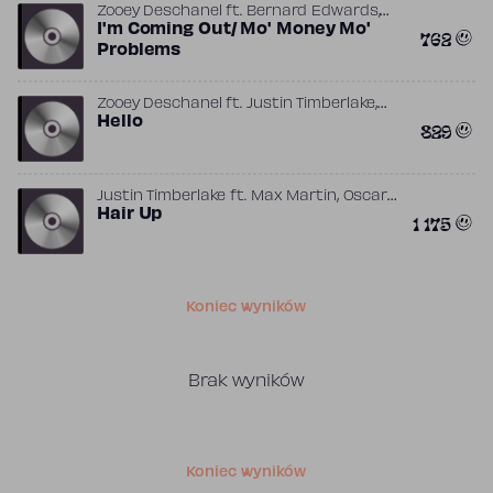
,
Zooey Deschanel
ft.
Bernard Edwards
,
,
,
Justin Timberlake
I'm Coming Out/ Mo' Money Mo'
Ma$e
Nile Rodgers
762
,
,
Puff Daddy
Stevie J
The Notorious B.I.G.
Problems
,
Zooey Deschanel
ft.
Justin Timberlake
,
Lionel Richie
Hello
The Outfit (Producer)
829
,
Justin Timberlake
ft.
Max Martin
Oscar
,
,
Holter
Hair Up
Savan Kotecha
Shellback
1 175
Koniec wyników
Brak wyników
Koniec wyników