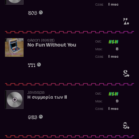
Najwyższa p
1
msc
Czas:
Obecność w 
805
7.
​eAeon (이이언)
Ost:
No Fun Without You
Poprzednia p
8
Max:
Najwyższa p
1
msc
Czas:
Obecność w 
771
8.
Javaspa
Ost:
Η συμμορία των 11
Poprzednia p
9
Max:
Najwyższa p
1
msc
Czas:
Obecność w 
683
9.