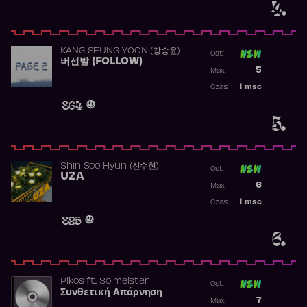
4.
KANG SEUNG YOON (강승윤)
Ost:
버선발 (FOLLOW)
Poprzednia p
5
Max:
Najwyższa p
1
msc
Czas:
Obecność w 
864
5.
Shin Soo Hyun (신수현)
Ost:
UZA
Poprzednia p
6
Max:
Najwyższa p
1
msc
Czas:
Obecność w 
825
6.
Pikos
ft.
Solmeister
Ost:
Συνθετική Απάρνηση
Poprzednia p
7
Max: