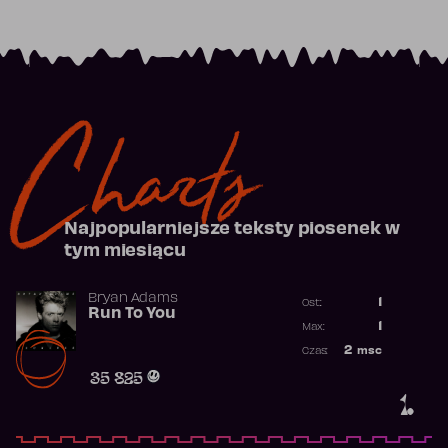
Charts
Najpopularniejsze teksty piosenek w
tym miesiącu
Bryan Adams
1
Ost.:
Run To You
Poprzednia p
1
Max:
Najwyższa po
2
msc
Czas:
Obecność w r
35 825
1.