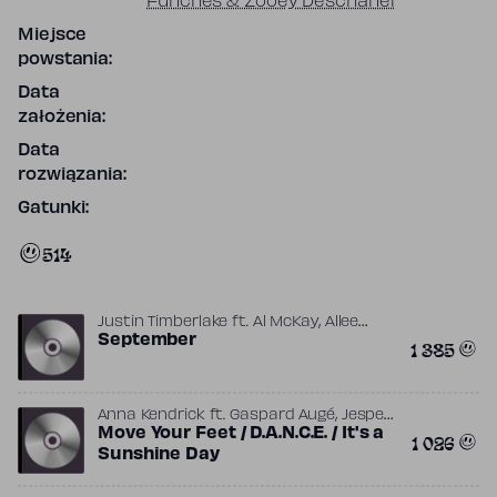
Funches & Zooey Deschanel
Miejsce
powstania:
Data
założenia:
Data
rozwiązania:
Gatunki:
514
,
Justin Timberlake
ft.
Al McKay
Allee
,
,
,
Willis
September
Earth, Wind & Fire
Maurice White
1 385
Timbaland
,
Anna Kendrick
ft.
Gaspard Augé
Jesper
,
,
Mortensen
Move Your Feet / D.A.N.C.E. / It's a
Jessie Chaton
Justin
1 026
,
,
Timberlake
Stephen McCarthy
The
Sunshine Day
,
Outfit (Producer)
Xavier de Rosnay