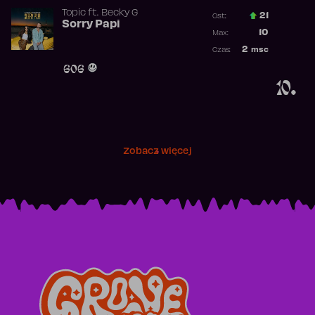
Topic
ft.
Becky G
21
Ost.:
Sorry Papi
Poprzednia p
10
Max:
Najwyższa po
2
msc
Czas:
Obecność w r
606
10.
Zobacz więcej