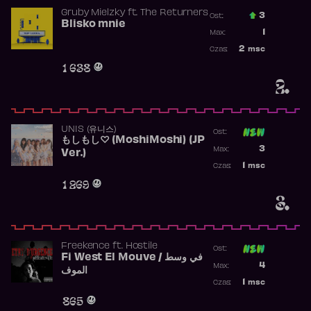
Gruby Mielzky
ft.
The Returners
3
Ost.:
Blisko mnie
Poprzednia p
1
Max:
Najwyższa po
2
msc
Czas:
Obecność w r
1 638
2.
UNIS (유니스)
Ost:
もしもし♡ (MoshiMoshi) (JP
Poprzednia p
3
Max:
Ver.)
Najwyższa p
1
msc
Czas:
Obecność w 
1 269
3.
Freekence
ft.
Hostile
Ost:
Fi West El Mouve / في وسط
Poprzednia p
4
Max:
الموف
Najwyższa p
1
msc
Czas:
Obecność w 
865