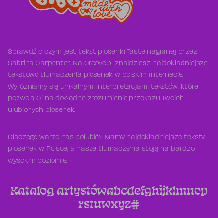
Sprawdź o czym jest tekst piosenki Taste nagranej przez
Sabrina Carpenter. Na Groove.pl znajdziesz najdokładniejsze
tekstowo tłumaczenia piosenek w polskim Internecie.
Wyróżniamy się unikalnymi interpretacjami tekstów, które
pozwolą Ci na dokładne zrozumienie przekazu Twoich
ulubionych piosenek.
Dlaczego warto nas polubić? Mamy najdokładniejsze teksty
piosenek w Polsce, a nasze tłumaczenia stoją na bardzo
wysokim poziomie.
Katalog artystów
a
b
c
d
e
f
g
h
i
j
k
l
m
n
o
p
r
s
t
u
w
x
y
z
#