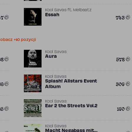
Kool Savas
ft.
Melbeatz
Essah
47
743
obacz +10 pozycji
Kool Savas
Aura
98
578
Kool Savas
Splash! Allstars Event
39
306
Album
Kool Savas
Ear 2 the Streets Vol.2
95
160
Kool Savas
Macht Negabass mit…