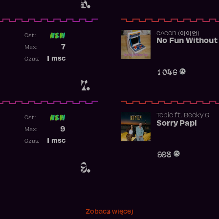
5.
​eAeon (이이언)
Ost:
No Fun Without
Poprzednia pozycja
7
Max:
Najwyższa pozycja
1
msc
Czas:
Obecność w rankingu
1 046
7.
Topic
ft.
Becky G
Ost:
Sorry Papi
Poprzednia pozycja
9
Max:
Najwyższa pozycja
1
msc
Czas:
Obecność w rankingu
998
9.
Zobacz więcej