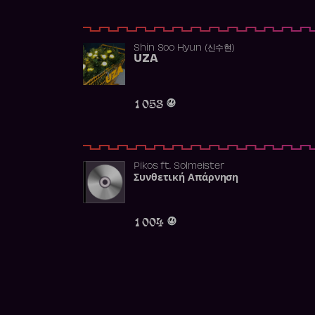
Shin Soo Hyun (신수현)
UZA
1 053
Pikos
ft.
Solmeister
Συνθετική Απάρνηση
1 004