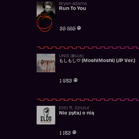
Bryan Adams
Run To You
35 995
UNIS (유니스)
もしもし♡ (MoshiMoshi) (JP Ver.)
1 683
Eldo
ft.
Szczur
Nie pytaj o nią
1 183