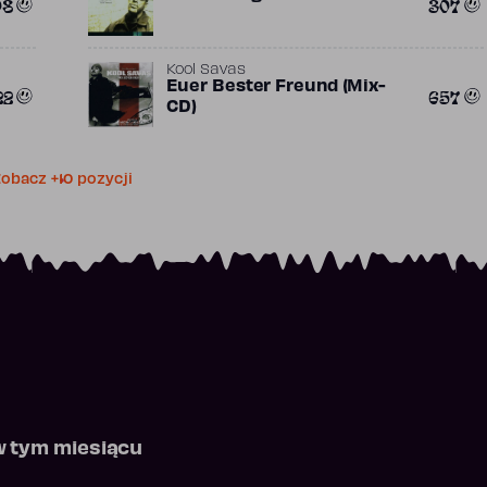
08
307
Kool Savas
Euer Bester Freund (Mix-
22
657
CD)
obacz +10 pozycji
w tym miesiącu