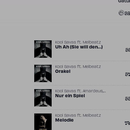
Gatun
5
Kool Savas
ft.
Melbeatz
Uh Ah (Sie will den…)
5
Kool Savas
ft.
Melbeatz
Orakel
5
,
Kool Savas
ft.
Amardeus
Melbeatz
Nur ein Spiel
5
Kool Savas
ft.
Melbeatz
Melodie
7