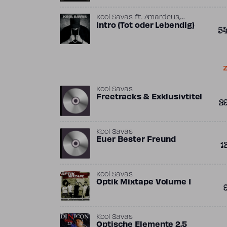
,
Kool Savas
ft.
Amardeus
Melbeatz
Intro (Tot oder Lebendig)
5
Z
Kool Savas
Freetracks & Exklusivtitel
2
Kool Savas
Euer Bester Freund
1
Kool Savas
Optik Mixtape Volume 1
Kool Savas
Optische Elemente 2.5