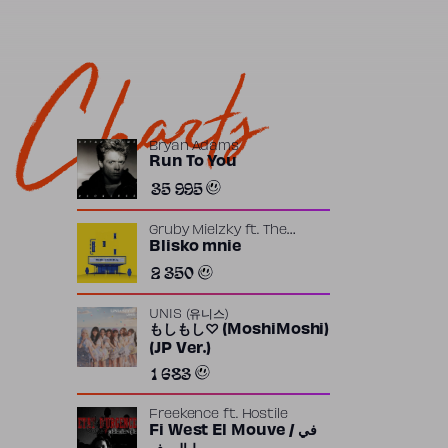
Charts
Bryan Adams
Run To You
35 995
Gruby Mielzky
ft.
The
Returners
Blisko mnie
2 350
UNIS (유니스)
もしもし♡ (MoshiMoshi)
(JP Ver.)
1 683
Freekence
ft.
Hostile
Fi West El Mouve / في