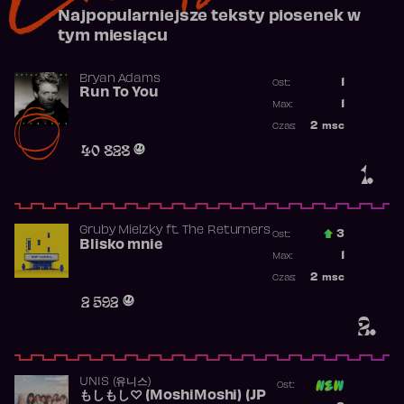
Najpopularniejsze teksty piosenek w
tym miesiącu
Bryan Adams
1
Ost.:
Run To You
Poprzednia p
1
Max:
Najwyższa po
2
msc
Czas:
Obecność w r
40 828
1.
Gruby Mielzky
ft.
The Returners
3
Ost.:
Blisko mnie
Poprzednia p
1
Max:
Najwyższa po
2
msc
Czas:
Obecność w r
2 592
2.
UNIS (유니스)
Ost:
もしもし♡ (MoshiMoshi) (JP
Poprzednia p