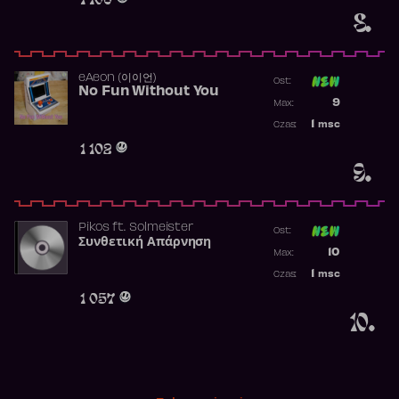
8.
​eAeon (이이언)
Ost:
No Fun Without You
Poprzednia p
9
Max:
Najwyższa p
1
msc
Czas:
Obecność w 
1 102
9.
Pikos
ft.
Solmeister
Ost:
Συνθετική Απάρνηση
Poprzednia p
10
Max:
Najwyższa p
1
msc
Czas:
Obecność w 
1 057
10.