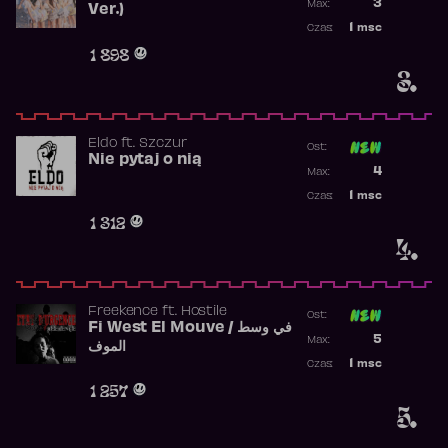
3
Max:
Ver.)
Najwyższa p
1
msc
Czas:
Obecność w 
1 898
3.
Eldo
ft.
Szczur
Ost:
Nie pytaj o nią
Poprzednia p
4
Max:
Najwyższa p
1
msc
Czas:
Obecność w 
1 312
4.
Freekence
ft.
Hostile
Ost:
Fi West El Mouve / في وسط
Poprzednia p
5
Max:
الموف
Najwyższa p
1
msc
Czas:
Obecność w 
1 257
5.