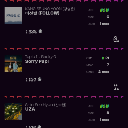
KANG SEUNG YOON (강승윤)
Ost:
버선발 (FOLLOW)
Poprzednia p
6
Max:
Najwyższa p
1
msc
Czas:
Obecność w 
1 234
6.
Topic
ft.
Becky G
21
Ost.:
Sorry Papi
Poprzednia p
7
Max:
Najwyższa po
2
msc
Czas:
Obecność w r
1 140
7.
Shin Soo Hyun (신수현)
Ost:
UZA
Poprzednia p
8
Max:
Najwyższa p
1
msc
Czas:
Obecność w 
1 106