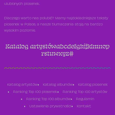
ulubionych piosenek.
Dlaczego warto nas polubić? Mamy najdokładniejsze teksty
piosenek w Polsce, a nasze tłumaczenia stoją na bardzo
wysokim poziomie.
Katalog artystów
a
b
c
d
e
f
g
h
i
j
k
l
m
n
o
p
r
s
t
u
w
x
y
z
#
Katalog artystów
Katalog albumów
Katalog piosenek
Ranking Top 100 piosenek
Ranking Top 100 artystów
Ranking Top 100 albumów
Regulamin
Ustawienia prywatności
Kontakt