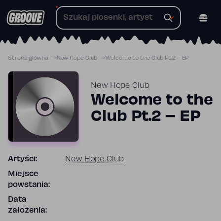
Przejdź
do
treści
Strona główna
New Hope Club
Welcome to the Club Pt.2 – EP
New Hope Club
Welcome to the
Club Pt.2 – EP
Artyści:
New Hope Club
Miejsce
powstania:
Data
założenia: