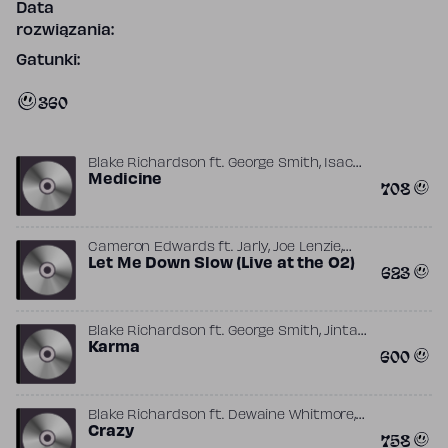
Data
rozwiązania:
Gatunki:
360
,
Blake Richardson
ft.
George Smith
Isac
,
,
,
Elliot
Medicine
Jared William Lee
Matt Rad
Reece
708
,
Bibby
Young Skeptics
,
,
Cameron Edwards
ft.
Jarly
Joe Lenzie
,
,
Johan Martin Lindström
Let Me Down Slow (Live at the O2)
Max McElligott
623
Michel Zitron
,
Blake Richardson
ft.
George Smith
Jintae
,
Ko
Karma
Reece Bibby
600
,
Blake Richardson
ft.
Dewaine Whitmore
,
,
,
George Smith
Crazy
Ian Kirkpatrick
Ilsey
Reece
758
Bibby