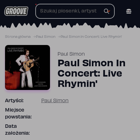
Przejdź
do
treści
Strona główna
Paul Simon
Paul Simon In Concert: Live Rhymin'
Paul Simon
Paul Simon In
Concert: Live
Rhymin'
Artyści:
Paul Simon
Miejsce
powstania:
Data
założenia: