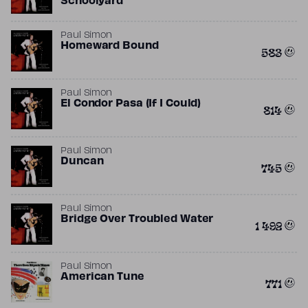
Schoolyard
Paul Simon
Homeward Bound
583
Paul Simon
El Condor Pasa (If I Could)
814
Paul Simon
Duncan
745
Paul Simon
Bridge Over Troubled Water
1 492
Paul Simon
American Tune
771