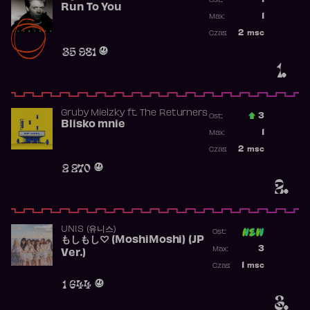
1
Ost.:
Run To You
Poprzednia p
1
Max:
Najwyższa po
2
msc
Czas:
Obecność w r
35 981
1.
Gruby Mielzky
ft.
The Returners
3
Ost.:
Blisko mnie
Poprzednia p
1
Max:
Najwyższa po
2
msc
Czas:
Obecność w r
2 270
2.
UNIS (유니스)
Ost:
もしもし♡ (MoshiMoshi) (JP
Poprzednia p
3
Max:
Ver.)
Najwyższa p
1
msc
Czas:
Obecność w 
1 644
3.