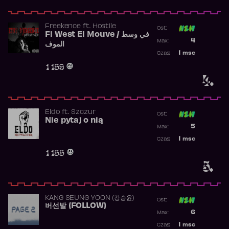
Freekence
ft.
Hostile
Ost:
Fi West El Mouve / في وسط
Poprzednia p
4
Max:
الموف
Najwyższa p
1
msc
Czas:
Obecność w 
1 159
4.
Eldo
ft.
Szczur
Ost:
Nie pytaj o nią
Poprzednia p
5
Max:
Najwyższa p
1
msc
Czas:
Obecność w 
1 155
5.
KANG SEUNG YOON (강승윤)
Ost:
버선발 (FOLLOW)
Poprzednia p
6
Max:
Najwyższa p
1
msc
Czas: