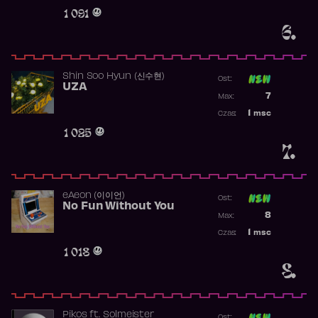
Obecność w 
1 091
6.
Shin Soo Hyun (신수현)
Ost:
UZA
Poprzednia p
7
Max:
Najwyższa p
1
msc
Czas:
Obecność w 
1 025
7.
​eAeon (이이언)
Ost:
No Fun Without You
Poprzednia p
8
Max:
Najwyższa p
1
msc
Czas:
Obecność w 
1 018
8.
Pikos
ft.
Solmeister
Ost: