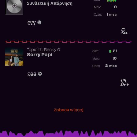
Συνθετική Απάρνηση
Poprzednia p
9
Max:
Najwyższa p
1
msc
Czas:
Obecność w 
977
9.
Topic
ft.
Becky G
21
Ost.:
Sorry Papi
Poprzednia p
10
Max:
Najwyższa po
2
msc
Czas:
Obecność w r
966
10.
Zobacz więcej