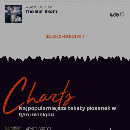
Royce Da 5'9"
The Bar Exam
465
Zobacz +10 pozycji
Charts
Najpopularniejsze teksty piosenek w
tym miesiącu
Bryan Adams