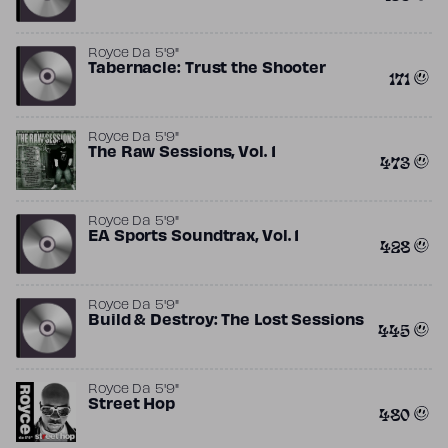
Royce Da 5'9"
Tabernacle: Trust the Shooter
171
Royce Da 5'9"
The Raw Sessions, Vol. 1
473
Royce Da 5'9"
EA Sports Soundtrax, Vol. 1
428
Royce Da 5'9"
Build & Destroy: The Lost Sessions
445
Royce Da 5'9"
Street Hop
480