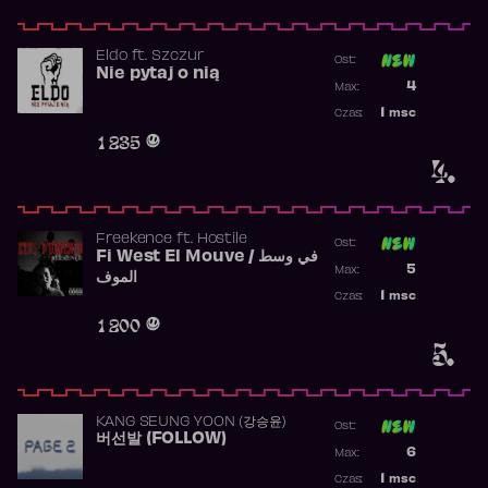
Eldo
ft.
Szczur
Ost:
Nie pytaj o nią
Poprzednia p
4
Max:
Najwyższa p
1
msc
Czas:
Obecność w 
1 235
4.
Freekence
ft.
Hostile
Ost:
Fi West El Mouve / في وسط
Poprzednia p
5
Max:
الموف
Najwyższa p
1
msc
Czas:
Obecność w 
1 200
5.
KANG SEUNG YOON (강승윤)
Ost:
버선발 (FOLLOW)
Poprzednia p
6
Max:
Najwyższa p
1
msc
Czas: