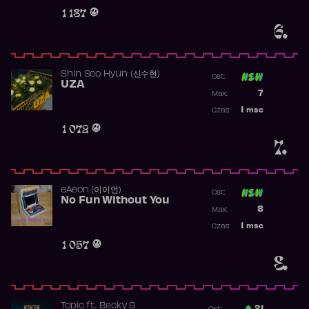
Obecność w 
1 187
6.
Shin Soo Hyun (신수현)
Ost:
UZA
Poprzednia p
7
Max:
Najwyższa p
1
msc
Czas:
Obecność w 
1 072
7.
​eAeon (이이언)
Ost:
No Fun Without You
Poprzednia p
8
Max:
Najwyższa p
1
msc
Czas:
Obecność w 
1 057
8.
Topic
ft.
Becky G