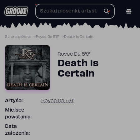
Przejdź
do
treści
Strona główna
Royce Da 5'9"
Death is Certain
Royce Da 5'9"
Death is
Certain
Artyści:
Royce Da 5'9"
Miejsce
powstania:
Data
założenia: