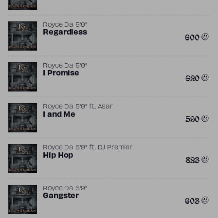
Royce Da 5'9"
Regardless
600
Royce Da 5'9"
I Promise
620
Royce Da 5'9"
ft.
Asar
I and Me
590
Royce Da 5'9"
ft.
DJ Premier
Hip Hop
823
Royce Da 5'9"
Gangster
603