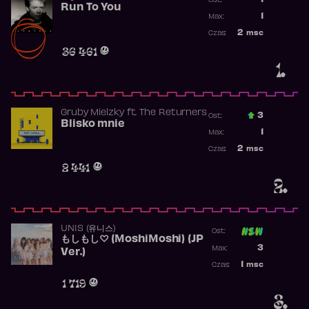
1
Ost.:
Run To You
Poprzednia p
1
Max:
Najwyższa po
2
msc
Czas:
Obecność w r
36 461
1.
Gruby Mielzky
ft.
The Returners
3
Ost.:
Blisko mnie
Poprzednia p
1
Max:
Najwyższa po
2
msc
Czas:
Obecność w r
2 441
2.
UNIS (유니스)
Ost:
もしもし♡ (MoshiMoshi) (JP
Poprzednia p
3
Max:
Ver.)
Najwyższa p
1
msc
Czas:
Obecność w 
1 719
3.