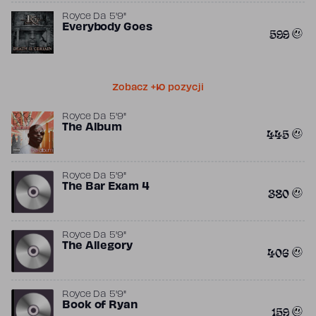
Royce Da 5'9"
Everybody Goes
599
Zobacz +10 pozycji
Royce Da 5'9"
The Album
445
Royce Da 5'9"
The Bar Exam 4
380
Royce Da 5'9"
The Allegory
406
Royce Da 5'9"
Book of Ryan
159