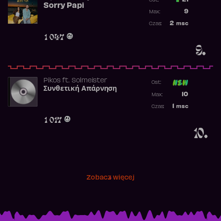
21
Ost.:
Sorry Papi
Poprzednia p
9
Max:
Najwyższa po
2
msc
Czas:
Obecność w r
1 047
9.
Pikos
ft.
Solmeister
Ost:
Συνθετική Απάρνηση
Poprzednia p
10
Max:
Najwyższa p
1
msc
Czas:
Obecność w 
1 017
10.
Zobacz więcej