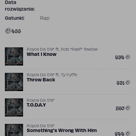
Data
rozwiązania:
Gatunki:
Rap
455
Royce Da 5'9"
ft.
Rob "Reef" Tewlow
What I Know
634
Royce Da 5'9"
ft.
Ty Fyffe
Throw Back
631
Royce Da 5'9"
T.O.D.A.Y
590
Royce Da 5'9"
Something's Wrong With Him
644