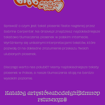
Sprawdź o czym jest tekst piosenki Taste nagranej przez
Sabrina Carpenter. Na Groove.pl znajdziesz najdokładniejsze
tekstowo tłumaczenia piosenek w polskim Internecie.
Wyróżniamy się unikalnymi interpretacjami tekstów, które
pozwolą Ci na dokładne zrozumienie przekazu Twoich
ulubionych piosenek.
Dlaczego warto nas polubić? Mamy najdokładniejsze teksty
piosenek w Polsce, a nasze tłumaczenia stoją na bardzo
wysokim poziomie.
Katalog artystów
a
b
c
d
e
f
g
h
i
j
k
l
m
n
o
p
r
s
t
u
w
x
y
z
#