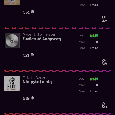
Najwyższa p
1
msc
Czas:
Obecność w 
951
7.
Pikos
ft.
Solmeister
Ost:
Συνθετική Απάρνηση
Poprzednia p
8
Max:
Najwyższa p
1
msc
Czas:
Obecność w 
921
8.
Eldo
ft.
Szczur
Ost:
Nie pytaj o nią
Poprzednia p
9
Max:
Najwyższa p
1
msc
Czas:
Obecność w 
916
9.