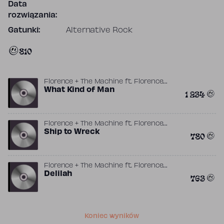
Data
rozwiązania:
Gatunki:
Alternative Rock
810
Florence + The Machine
ft.
Florence
,
,
,
Welch
What Kind of Man
John Hill
Kid Harpoon
Markus
1 234
Dravs
Florence + The Machine
ft.
Florence
,
,
Welch
Ship to Wreck
Kid Harpoon
Markus Dravs
780
Florence + The Machine
ft.
Florence
,
,
Welch
Delilah
Isabella Summers
Markus Dravs
763
Koniec wyników