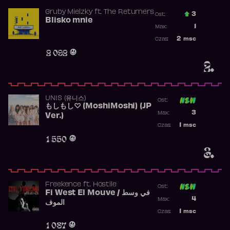
Gruby Mielzky
ft.
The Returners
3
Ost.:
Blisko mnie
Poprzednia p
1
Max:
Najwyższa po
2
msc
Czas:
Obecność w r
2 092
2.
UNIS (유니스)
Ost:
もしもし♡ (MoshiMoshi) (JP
Poprzednia p
3
Max:
Ver.)
Najwyższa p
1
msc
Czas:
Obecność w 
1 550
3.
Freekence
ft.
Hostile
Ost:
Fi West El Mouve / في وسط
Poprzednia p
4
Max:
الموف
Najwyższa p
1
msc
Czas:
Obecność w 
1 087