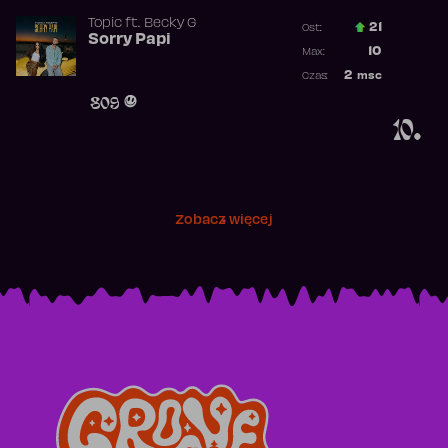
Topic
ft.
Becky G
21
Ost.:
Sorry Papi
Poprzednia p
10
Max:
Najwyższa po
2
msc
Czas:
Obecność w r
809
10.
Zobacz więcej