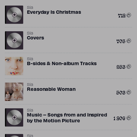
Sia
Everyday Is Christmas
712
Sia
Covers
705
Sia
B-sides & Non-album Tracks
953
Sia
Reasonable Woman
503
Sia
Music – Songs from and Inspired
1 206
by the Motion Picture
Sia