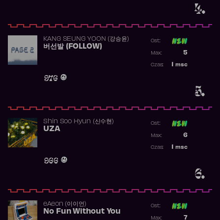
4.
KANG SEUNG YOON (강승윤)
Ost:
버선발 (FOLLOW)
Poprzednia p
5
Max:
Najwyższa p
1
msc
Czas:
Obecność w 
976
5.
Shin Soo Hyun (신수현)
Ost:
UZA
Poprzednia p
6
Max:
Najwyższa p
1
msc
Czas:
Obecność w 
966
6.
​eAeon (이이언)
Ost:
No Fun Without You
Poprzednia p
7
Max: