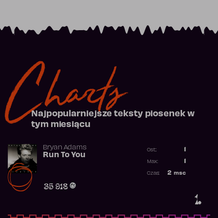
Charts
Najpopularniejsze teksty piosenek w
tym miesiącu
Bryan Adams
1
Ost.:
Run To You
Poprzednia p
1
Max:
Najwyższa po
2
msc
Czas:
Obecność w r
35 918
1.