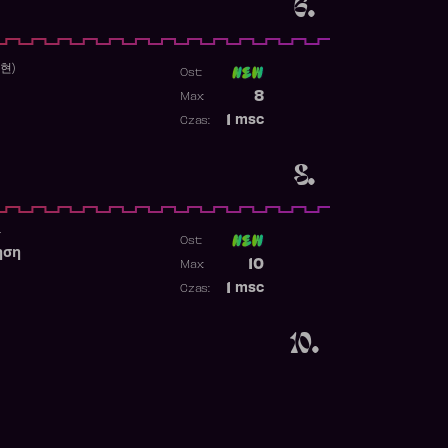
6.
수현)
Ost:
Poprzednia pozycja
8
Max:
Najwyższa pozycja
1
msc
Czas:
Obecność w rankingu
8.
r
Ost:
ηση
Poprzednia pozycja
10
Max:
Najwyższa pozycja
1
msc
Czas:
Obecność w rankingu
10.