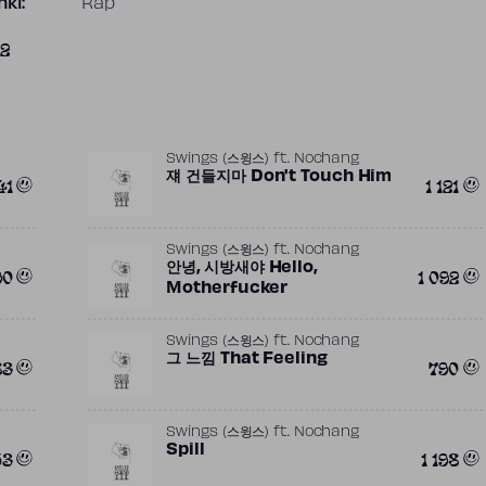
ki:
Rap
2
Swings (스윙스)
ft.
Nochang
쟤 건들지마 Don't Touch Him
41
1 121
Swings (스윙스)
ft.
Nochang
안녕, 시방새야 Hello,
90
1 092
Motherfucker
Swings (스윙스)
ft.
Nochang
그 느낌 That Feeling
83
790
Swings (스윙스)
ft.
Nochang
Spill
53
1 198