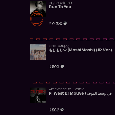
Bryan Adams
Run To You
40 831
UNIS (유니스)
もしもし♡ (MoshiMoshi) (JP Ver.)
1 906
Freekence
ft.
Hostile
Fi West El Mouve / في وسط الموف
1 267