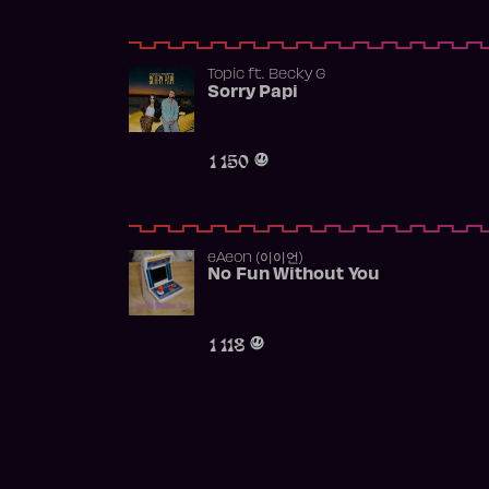
Topic
ft.
Becky G
Sorry Papi
1 150
​eAeon (이이언)
No Fun Without You
1 118