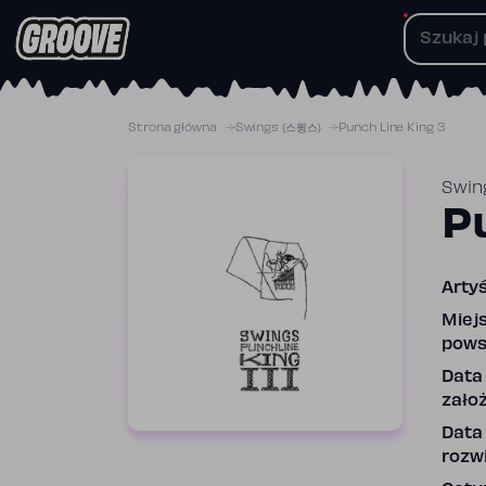
Przejdź
do
treści
Strona główna
Swings (스윙스)
Punch Line King 3
Swin
P
Artyś
Miej
pows
Data
założ
Data
rozwi