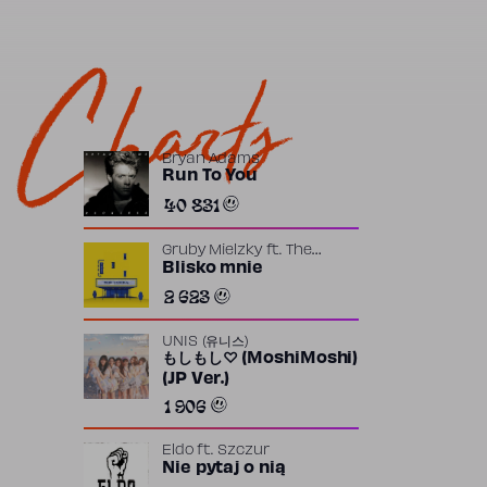
Charts
Bryan Adams
Run To You
40 831
Gruby Mielzky
ft.
The
Returners
Blisko mnie
2 623
UNIS (유니스)
もしもし♡ (MoshiMoshi)
(JP Ver.)
1 906
Eldo
ft.
Szczur
Nie pytaj o nią