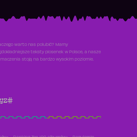
aczego warto nas polubić? Mamy
jdokładniejsze teksty piosenek w Polsce, a nasze
umaczenia stoją na bardzo wysokim poziomie.
y
z
#