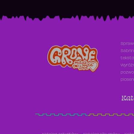
Sprawd
Sabrin
teksto
Wyróżn
pozwol
piosen
Kat