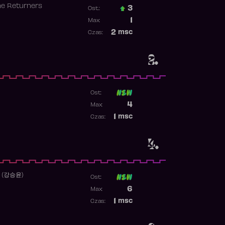
he Returners
3
Ost.:
Poprzednia pozycja
1
Max:
Najwyższa pozycja
2
msc
Czas:
Obecność w rankingu
2.
Ost:
Poprzednia pozycja
4
Max:
Najwyższa pozycja
1
msc
Czas:
Obecność w rankingu
4.
 (강승윤)
Ost:
Poprzednia pozycja
6
Max:
Najwyższa pozycja
1
msc
Czas:
Obecność w rankingu