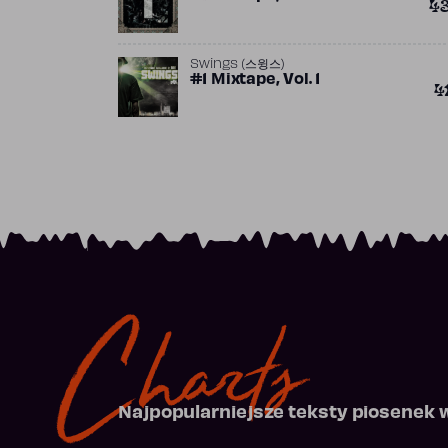
4
Swings (스윙스)
#1 Mixtape, Vol. 1
4
Charts
Najpopularniejsze teksty piosenek 