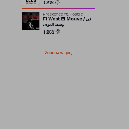
1 314
Freekence
ft.
Hostile
Fi West El Mouve / في
وسط الموف
1 267
Zobacz więcej