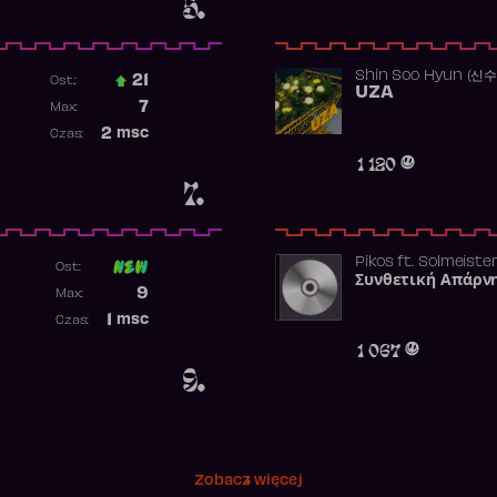
5.
Shin Soo Hyun (신
21
Ost.:
UZA
Poprzednia pozycja
7
Max:
Najwyższa pozycja
2
msc
Czas:
Obecność w rankingu
1 120
7.
Pikos
ft.
Solmeiste
Ost:
Συνθετική Απάρν
Poprzednia pozycja
9
Max:
Najwyższa pozycja
1
msc
Czas:
Obecność w rankingu
1 067
9.
Zobacz więcej