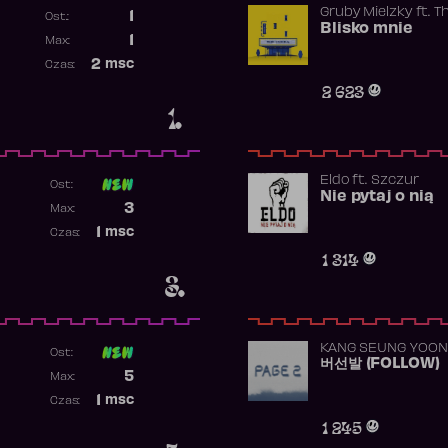
Gruby Mielzky
ft.
T
1
Ost.:
Blisko mnie
Poprzednia pozycja
1
Max:
Najwyższa pozycja
2
msc
Czas:
Obecność w rankingu
2 623
1.
Eldo
ft.
Szczur
Ost:
Nie pytaj o nią
Poprzednia pozycja
3
Max:
Najwyższa pozycja
1
msc
Czas:
Obecność w rankingu
1 314
3.
KANG SEUNG YOON
Ost:
버선발 (FOLLOW)
Poprzednia pozycja
5
Max:
Najwyższa pozycja
1
msc
Czas:
Obecność w rankingu
1 245