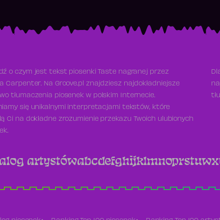
ź o czym jest tekst piosenki Taste nagranej przez
Dl
a Carpenter. Na Groove.pl znajdziesz najdokładniejsze
na
wo tłumaczenia piosenek w polskim Internecie.
tł
iamy się unikalnymi interpretacjami tekstów, które
ą Ci na dokładne zrozumienie przekazu Twoich ulubionych
ek.
alog artystów
a
b
c
d
e
f
g
h
i
j
k
l
m
n
o
p
r
s
t
u
w
x