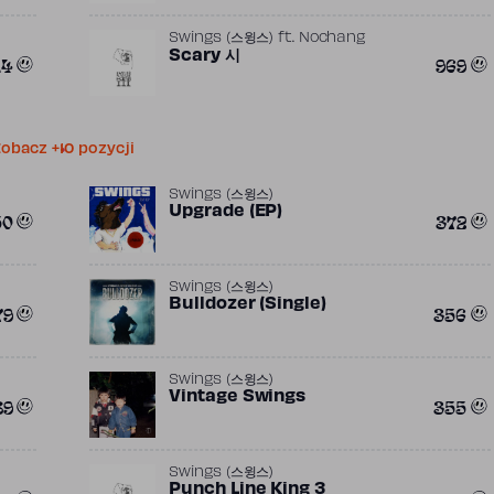
Swings (스윙스)
ft.
Nochang
Scary 시
14
969
obacz +10 pozycji
Swings (스윙스)
Upgrade (EP)
50
372
Swings (스윙스)
Bulldozer (Single)
79
356
Swings (스윙스)
Vintage Swings
89
355
Swings (스윙스)
Punch Line King 3