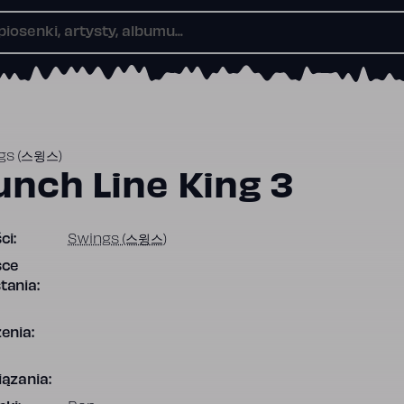
gs (스윙스)
unch Line King 3
ci:
Swings (스윙스)
sce
tania:
enia:
ązania: