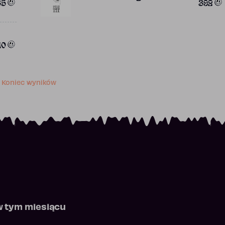
35
392
10
Koniec wyników
w tym miesiącu