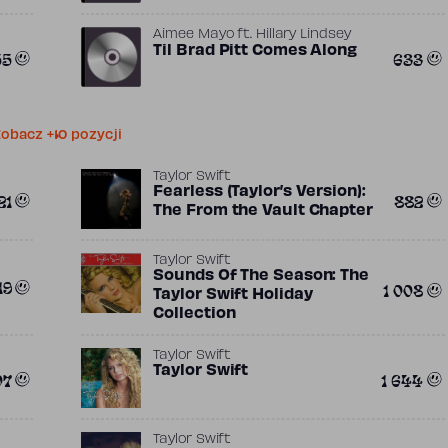
Aimee Mayo
ft.
Hillary Lindsey
Til Brad Pitt Comes Along
55
633
obacz +10 pozycji
Taylor Swift
Fearless (Taylor’s Version):
21
882
The From the Vault Chapter
Taylor Swift
Sounds Of The Season: The
19
1 008
Taylor Swift Holiday
Collection
Taylor Swift
Taylor Swift
07
1 644
Taylor Swift