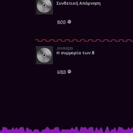
Συνθετική Απάρνηση
805
Javaspa
Η συμμορία των 11
683