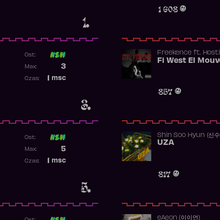
Obecność w rankingu
1 608
1.
Freekence
ft.
Hosti
Ost:
Poprzednia pozycja
3
Max:
Najwyższa pozycja
1
msc
Czas:
Obecność w rankingu
857
3.
Shin Soo Hyun (신
Ost:
UZA
Poprzednia pozycja
5
Max:
Najwyższa pozycja
1
msc
Czas:
Obecność w rankingu
817
5.
​eAeon (이이언)
Ost: