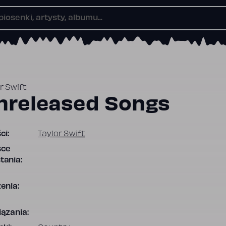
r Swift
nreleased Songs
ci:
Taylor Swift
sce
tania:
enia:
ązania: