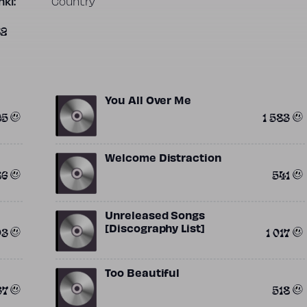
ki:
Country
82
You All Over Me
95
1 583
Welcome Distraction
86
541
Unreleased Songs
03
1 017
[Discography List]
Too Beautiful
37
518