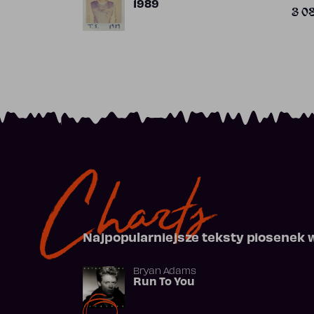
1989
3 0
Charts
Najpopularniejsze teksty piosenek 
Bryan Adams
Run To You