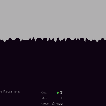
he Returners
3
Ost.:
Poprzednia pozycja
1
Max:
Najwyższa pozycja
2
msc
Czas: