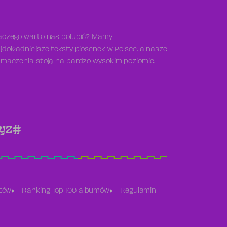
aczego warto nas polubić? Mamy
jdokładniejsze teksty piosenek w Polsce, a nasze
umaczenia stoją na bardzo wysokim poziomie.
y
z
#
stów
Ranking Top 100 albumów
Regulamin