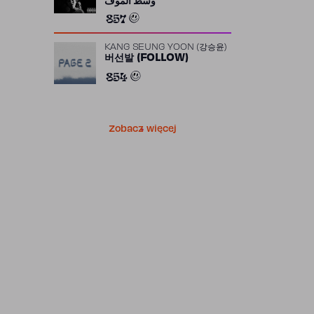
وسط الموف
857
KANG SEUNG YOON (강승윤)
버선발 (FOLLOW)
854
Zobacz więcej