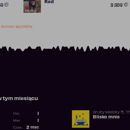
Red
86
2 256
Koniec wyników
w tym miesiącu
Gruby Mielzky
ft.
T
1
Ost.:
Blisko mnie
Poprzednia pozycja
1
Max:
Najwyższa pozycja
2
msc
Czas: