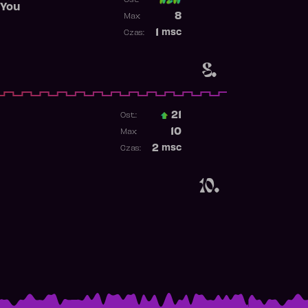
 You
Poprzednia pozycja
8
Max:
Najwyższa pozycja
1
msc
Czas:
Obecność w rankingu
8.
21
Ost.:
Poprzednia pozycja
10
Max:
Najwyższa pozycja
2
msc
Czas:
Obecność w rankingu
10.