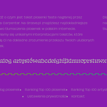
ź o czym jest tekst piosenki Taste nagranej przez
Dl
a Carpenter. Na Groove.pl znajdziesz najdokładniejsze
na
wo tłumaczenia piosenek w polskim Internecie.
tł
iamy się unikalnymi interpretacjami tekstów, które
ą Ci na dokładne zrozumienie przekazu Twoich ulubionych
ek.
alog artystów
a
b
c
d
e
f
g
h
i
j
k
l
m
n
o
p
r
s
t
u
w
x
log piosenek
Ranking Top 100 piosenek
Ranking Top 100 arty
Ustawienia prywatności
Kontakt