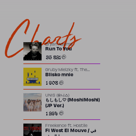
Charts
Bryan Adams
Run To You
35 821
Gruby Mielzky
ft.
The
Returners
Blisko mnie
1 608
UNIS (유니스)
もしもし♡ (MoshiMoshi)
(JP Ver.)
1 264
Freekence
ft.
Hostile
Fi West El Mouve / في