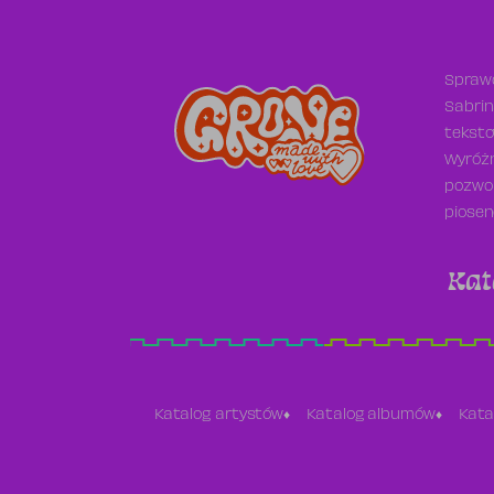
Sprawd
Sabrin
teksto
Wyróżn
pozwol
piosen
Kat
Katalog artystów
Katalog albumów
Kata