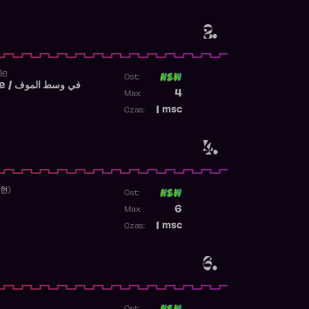
Obecność w rankingu
2.
le
Ost:
Fi West El Mouve / في وسط الموف
Poprzednia pozycja
4
Max:
Najwyższa pozycja
1
msc
Czas:
Obecność w rankingu
4.
수현)
Ost:
Poprzednia pozycja
6
Max:
Najwyższa pozycja
1
msc
Czas:
Obecność w rankingu
6.
Ost: