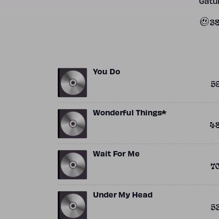
Gatun
3
You Do
5
Wonderful Things*
4
Wait For Me
7
Under My Head
5