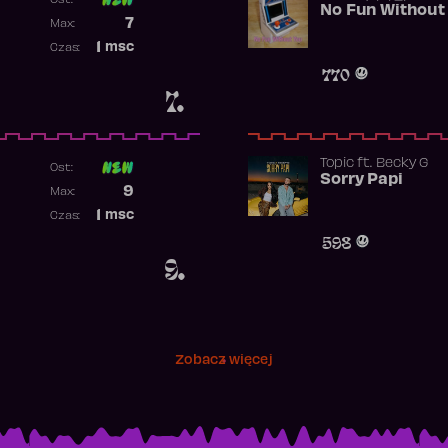
No Fun Without
Poprzednia pozycja
7
Max:
Najwyższa pozycja
1
msc
Czas:
Obecność w rankingu
770
7.
Topic
ft.
Becky G
Ost:
Sorry Papi
Poprzednia pozycja
9
Max:
Najwyższa pozycja
1
msc
Czas:
Obecność w rankingu
598
9.
Zobacz więcej