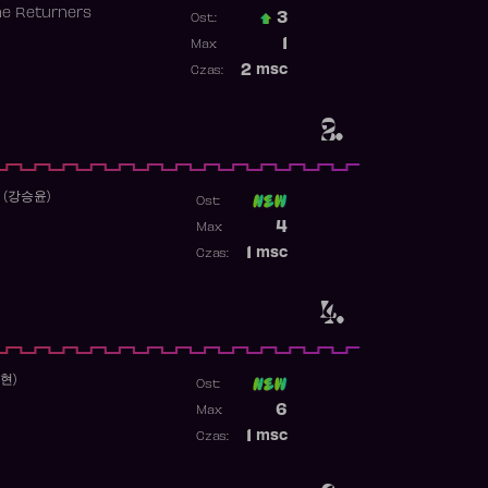
he Returners
3
Ost.:
Poprzednia pozycja
1
Max:
Najwyższa pozycja
2
msc
Czas:
Obecność w rankingu
2.
 (강승윤)
Ost:
Poprzednia pozycja
4
Max:
Najwyższa pozycja
1
msc
Czas:
Obecność w rankingu
4.
수현)
Ost:
Poprzednia pozycja
6
Max:
Najwyższa pozycja
1
msc
Czas:
Obecność w rankingu