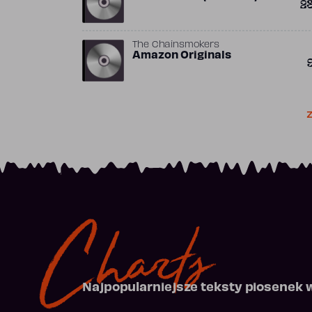
2
The Chainsmokers
Amazon Originals
Z
Charts
Najpopularniejsze teksty piosenek 