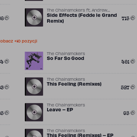
The Chainsmokers
ft.
Andrew
,
,
Taggart
Side Effects (Fedde le Grand
Corey Sanders
Emily
39
715
,
,
Warren
Fedde Le Grand
Sylvester
Remix)
,
“Sly” Sivertsen
Tony Ann
obacz +10 pozycji
The Chainsmokers
So Far So Good
84
491
The Chainsmokers
This Feeling (Remixes)
93
527
The Chainsmokers
Leave – EP
95
65
The Chainsmokers
This Feeling (Remixes) – EP