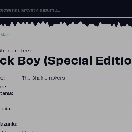
ition)
Chainsmokers
ck Boy (Special Editio
ci:
The Chainsmokers
sce
tania:
enia:
ązania: