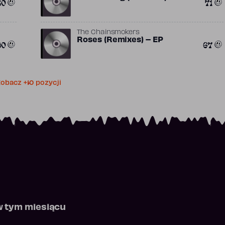
80
71
The Chainsmokers
Roses (Remixes) – EP
90
67
obacz +10 pozycji
w tym miesiącu