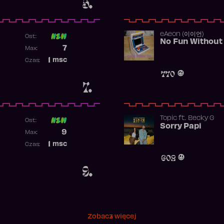
5.
​eAeon (이이언)
Ost:
No Fun Without
Poprzednia pozycja
7
Max:
Najwyższa pozycja
1
msc
Czas:
Obecność w rankingu
770
7.
Topic
ft.
Becky G
Ost:
Sorry Papi
Poprzednia pozycja
9
Max:
Najwyższa pozycja
1
msc
Czas:
Obecność w rankingu
602
9.
Zobacz więcej