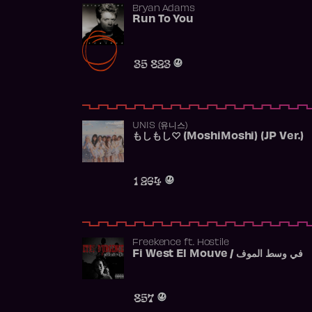
Bryan Adams
Run To You
35 823
UNIS (유니스)
もしもし♡ (MoshiMoshi) (JP Ver.)
1 264
Freekence
ft.
Hostile
Fi West El Mouve / في وسط الموف
857