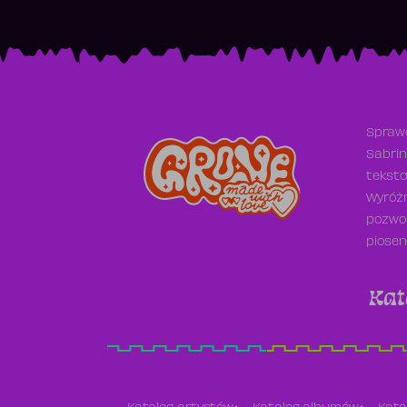
Sprawd
Sabrin
teksto
Wyróżn
pozwol
piosen
Kat