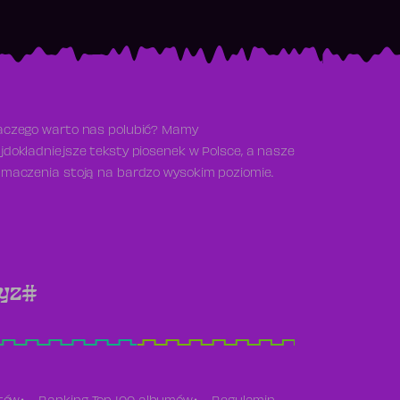
aczego warto nas polubić? Mamy
jdokładniejsze teksty piosenek w Polsce, a nasze
umaczenia stoją na bardzo wysokim poziomie.
y
z
#