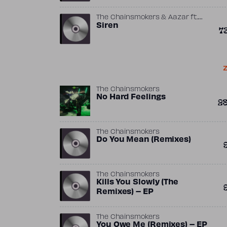
The Chainsmokers & Aazar
ft.
,
,
,
Aazar
Siren
Alex Pall
Andrew Taggart
7
The Chainsmokers
Z
The Chainsmokers
No Hard Feelings
2
The Chainsmokers
Do You Mean (Remixes)
The Chainsmokers
Kills You Slowly (The
Remixes) – EP
The Chainsmokers
You Owe Me (Remixes) – EP