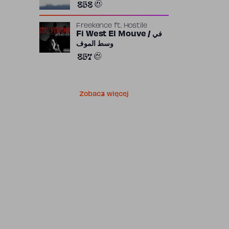
858
Freekence
ft.
Hostile
Fi West El Mouve / في
وسط الموف
857
Zobacz więcej