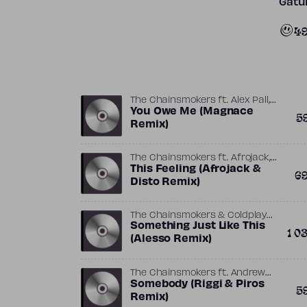
Gatun
49
,
The Chainsmokers
ft.
Alex Pall
,
,
Andrew Taggart
You Owe Me (Magnace
Chelsea Jade
5
,
Emily Warren
Magnace
Remix)
,
The Chainsmokers
ft.
Afrojack
,
,
,
Alex Pall
This Feeling (Afrojack &
Andrew Taggart
DISTO
6
Emily Warren
Disto Remix)
The Chainsmokers & Coldplay
,
,
ft.
Something Just Like This
Alesso
Andrew Taggart
1 0
,
,
Chris Martin
Guy Berryman
(Alesso Remix)
,
Jonny Buckland
The
,
Chainsmokers
Will Champion
The Chainsmokers
ft.
Andrew
,
,
,
Taggart
Somebody (Riggi & Piros
Drew Love
Emily Warren
5
Riggi & Piros
Remix)