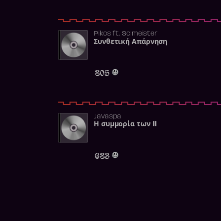
Pikos
ft.
Solmeister
Συνθετική Απάρνηση
805
Javaspa
Η συμμορία των 11
683