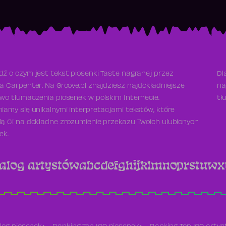
ź o czym jest tekst piosenki Taste nagranej przez
Dl
a Carpenter. Na Groove.pl znajdziesz najdokładniejsze
na
wo tłumaczenia piosenek w polskim Internecie.
tł
iamy się unikalnymi interpretacjami tekstów, które
ą Ci na dokładne zrozumienie przekazu Twoich ulubionych
ek.
alog artystów
a
b
c
d
e
f
g
h
i
j
k
l
m
n
o
p
r
s
t
u
w
x