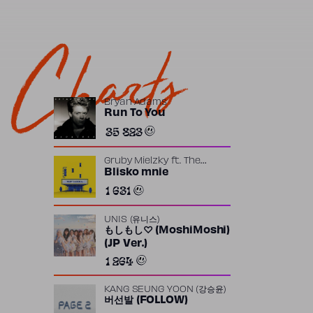
Charts
Bryan Adams
Run To You
35 823
Gruby Mielzky
ft.
The
Returners
Blisko mnie
1 631
UNIS (유니스)
もしもし♡ (MoshiMoshi)
(JP Ver.)
1 264
KANG SEUNG YOON (강승윤)
버선발 (FOLLOW)