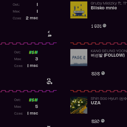
Gruby Mielzky
ft.
T
1
Ost.:
Blisko mnie
Poprzednia pozycja
1
Max:
Najwyższa pozycja
2
msc
Czas:
Obecność w rankingu
1 631
1.
KANG SEUNG YOON
Ost:
버선발 (FOLLOW)
Poprzednia pozycja
3
Max:
Najwyższa pozycja
1
msc
Czas:
Obecność w rankingu
858
3.
Shin Soo Hyun (신
Ost:
UZA
Poprzednia pozycja
5
Max:
Najwyższa pozycja
1
msc
Czas:
Obecność w rankingu
820