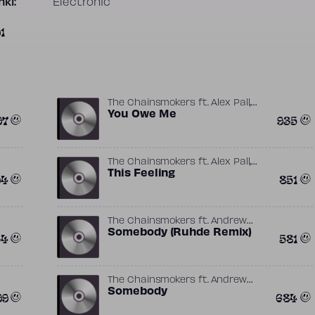
ki:
Electronic
1
,
The Chainsmokers
ft.
Alex Pall
,
,
Andrew Taggart
You Owe Me
Chelsea Jade
97
935
,
Emily Warren
Shaun Frank
,
The Chainsmokers
ft.
Alex Pall
,
,
Andrew Taggart
This Feeling
Emily Warren
94
851
Sylvester “Sly” Sivertsen
The Chainsmokers
ft.
Andrew
,
,
,
Taggart
Somebody (Ruhde Remix)
Drew Love
Emily Warren
34
581
Ruhde
The Chainsmokers
ft.
Andrew
,
,
Taggart
Somebody
Drew Love
Emily Warren
99
684