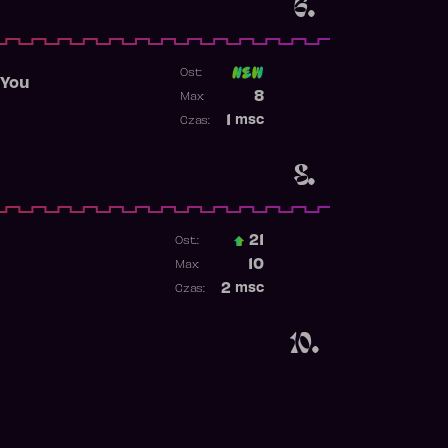
6.
Ost:
 You
Poprzednia pozycja
8
Max:
Najwyższa pozycja
1
msc
Czas:
Obecność w rankingu
8.
21
Ost.:
Poprzednia pozycja
10
Max:
Najwyższa pozycja
2
msc
Czas:
Obecność w rankingu
10.