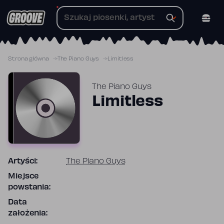
Przejdź
do
treści
Strona główna
The Piano Guys
Limitless
The Piano Guys
Limitless
Artyści:
The Piano Guys
Miejsce
powstania:
Data
założenia: