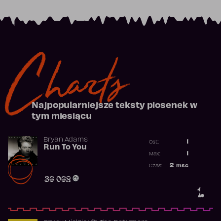
Charts
Najpopularniejsze teksty piosenek w
tym miesiącu
Bryan Adams
1
Ost.:
Run To You
Poprzednia p
1
Max:
Najwyższa po
2
msc
Czas:
Obecność w r
36 062
1.