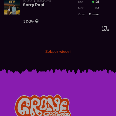
Topic
ft.
Becky G
21
Ost.:
Sorry Papi
Poprzednia p
10
Max:
Najwyższa po
2
msc
Czas:
Obecność w r
1 004
10.
Zobacz więcej