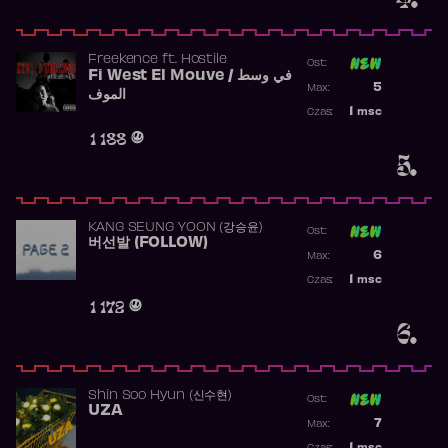
Freekence
ft.
Hostile
Ost:
Fi West El Mouve / في وسط
Poprzednia p
5
Max:
الموف
Najwyższa p
1
msc
Czas:
Obecność w 
1 188
5.
KANG SEUNG YOON (강승윤)
Ost:
버선발 (FOLLOW)
Poprzednia p
6
Max:
Najwyższa p
1
msc
Czas:
Obecność w 
1 172
6.
Shin Soo Hyun (신수현)
Ost:
UZA
Poprzednia p
7
Max:
Najwyższa p