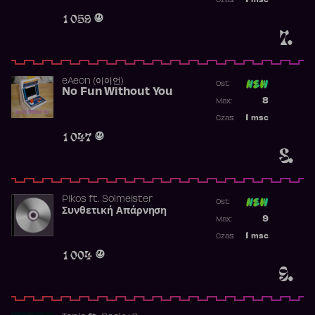
1
msc
Czas:
Obecność w 
1 059
7.
​eAeon (이이언)
Ost:
No Fun Without You
Poprzednia p
8
Max:
Najwyższa p
1
msc
Czas:
Obecność w 
1 047
8.
Pikos
ft.
Solmeister
Ost:
Συνθετική Απάρνηση
Poprzednia p
9
Max:
Najwyższa p
1
msc
Czas:
Obecność w 
1 004
9.