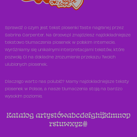
Sprawdź o czym jest tekst piosenki Taste nagranej przez
Sabrina Carpenter. Na Groove.pl znajdziesz najdokładniejsze
tekstowo tłumaczenia piosenek w polskim Internecie.
Wyróżniamy się unikalnymi interpretacjami tekstów, które
pozwolą Ci na dokładne zrozumienie przekazu Twoich
ulubionych piosenek.
Dlaczego warto nas polubić? Mamy najdokładniejsze teksty
piosenek w Polsce, a nasze tłumaczenia stoją na bardzo
wysokim poziomie.
Katalog artystów
a
b
c
d
e
f
g
h
i
j
k
l
m
n
o
p
r
s
t
u
w
x
y
z
#