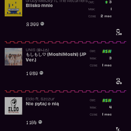
Gruby Mielzky
ft.
The Returners
3
Ost.:
Blisko mnie
Poprzednia p
1
Max:
Najwyższa po
2
msc
Czas:
Obecność w r
2 366
2.
UNIS (유니스)
Ost:
もしもし♡ (MoshiMoshi) (JP
Poprzednia p
3
Max:
Ver.)
Najwyższa p
1
msc
Czas:
Obecność w 
1 686
3.
Eldo
ft.
Szczur
Ost:
Nie pytaj o nią
Poprzednia p
4
Max:
Najwyższa p
1
msc
Czas:
Obecność w 
1 194
4.