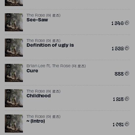
The Rose (더 로즈)
See-Saw
1 349
The Rose (더 로즈)
Definition of ugly is
1 532
Brian Lee
ft.
The Rose (더 로즈)
Cure
888
The Rose (더 로즈)
Childhood
1 218
The Rose (더 로즈)
~ (Intro)
1 081