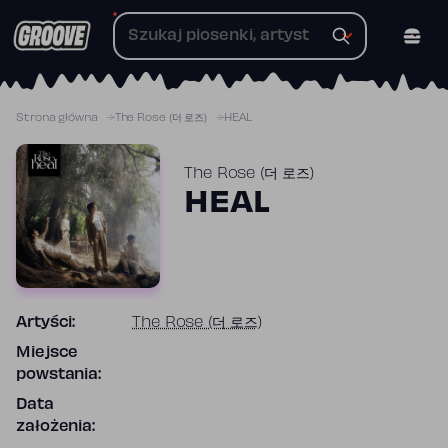
Przejdź
do
treści
Strona główna
The Rose (더 로즈)
HEAL
The Rose (더 로즈)
HEAL
Artyści:
The Rose (더 로즈)
Miejsce
powstania:
Data
założenia: