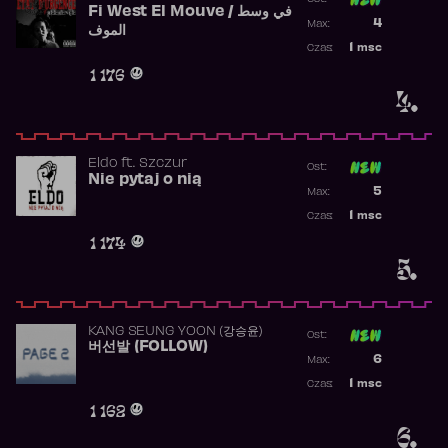
Fi West El Mouve / في وسط
Poprzednia p
4
Max:
الموف
Najwyższa p
1
msc
Czas:
Obecność w 
1 176
4.
Eldo
ft.
Szczur
Ost:
Nie pytaj o nią
Poprzednia p
5
Max:
Najwyższa p
1
msc
Czas:
Obecność w 
1 174
5.
KANG SEUNG YOON (강승윤)
Ost:
버선발 (FOLLOW)
Poprzednia p
6
Max:
Najwyższa p
1
msc
Czas:
Obecność w 
1 162
6.