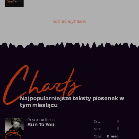
Koniec wyników
Charts
Najpopularniejsze teksty piosenek w
tym miesiącu
Bryan Adams
1
Ost.:
Run To You
Poprzednia p
1
Max:
Najwyższa po
2
msc
Czas: