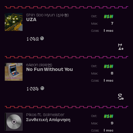
Shin Soo Hyun (신수현)
Ost:
UZA
Poprzednia p
7
Max:
Najwyższa p
1
msc
Czas:
Obecność w 
1 042
7.
​eAeon (이이언)
Ost:
No Fun Without You
Poprzednia p
8
Max:
Najwyższa p
1
msc
Czas:
Obecność w 
1 034
8.
Pikos
ft.
Solmeister
Ost:
Συνθετική Απάρνηση
Poprzednia p
9
Max:
Najwyższa p
1
msc
Czas: