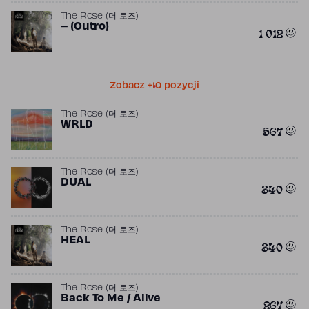
The Rose (더 로즈)
– (Outro)
1 012
Zobacz +10 pozycji
The Rose (더 로즈)
WRLD
567
The Rose (더 로즈)
DUAL
340
The Rose (더 로즈)
HEAL
340
The Rose (더 로즈)
Back To Me / Alive
267