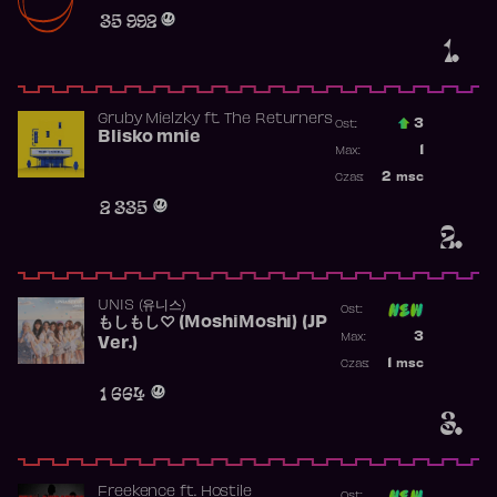
Obecność w r
35 992
1.
Gruby Mielzky
ft.
The Returners
3
Ost.:
Blisko mnie
Poprzednia p
1
Max:
Najwyższa po
2
msc
Czas:
Obecność w r
2 335
2.
UNIS (유니스)
Ost:
もしもし♡ (MoshiMoshi) (JP
Poprzednia p
3
Max:
Ver.)
Najwyższa p
1
msc
Czas:
Obecność w 
1 664
3.
Freekence
ft.
Hostile
Ost: