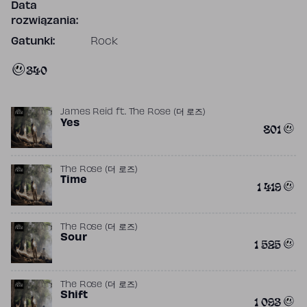
Data
rozwiązania:
Gatunki:
Rock
340
James Reid
ft.
The Rose (더 로즈)
Yes
801
The Rose (더 로즈)
Time
1 419
The Rose (더 로즈)
Sour
1 525
The Rose (더 로즈)
Shift
1 093