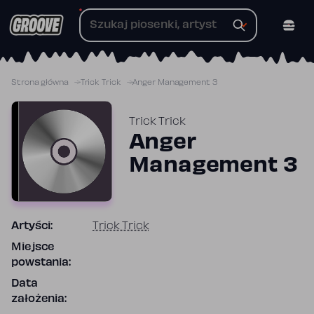
Przejdź
do
treści
Strona główna
Trick Trick
Anger Management 3
Trick Trick
Anger
Management 3
Artyści:
Trick Trick
Miejsce
powstania:
Data
założenia: