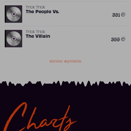
Trick Trick
The People Vs.
351
Trick Trick
The Villain
355
Koniec wyników
Charts