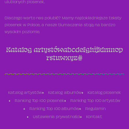
ulubionych piosenek.
Dlaczego warto nas polubić? Mamy najdokładniejsze teksty
piosenek w Polsce, a nasze tłumaczenia stoją na bardzo
wysokim poziomie.
Katalog artystów
a
b
c
d
e
f
g
h
i
j
k
l
m
n
o
p
r
s
t
u
w
x
y
z
#
Katalog artystów
Katalog albumów
Katalog piosenek
Ranking Top 100 piosenek
Ranking Top 100 artystów
Ranking Top 100 albumów
Regulamin
Ustawienia prywatności
Kontakt