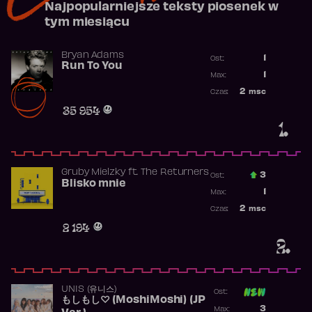
Najpopularniejsze teksty piosenek w
tym miesiącu
Bryan Adams
1
Ost.:
Run To You
Poprzednia p
1
Max:
Najwyższa po
2
msc
Czas:
Obecność w r
35 954
1.
Gruby Mielzky
ft.
The Returners
3
Ost.:
Blisko mnie
Poprzednia p
1
Max:
Najwyższa po
2
msc
Czas:
Obecność w r
2 194
2.
UNIS (유니스)
Ost:
もしもし♡ (MoshiMoshi) (JP
Poprzednia p
3
Max: