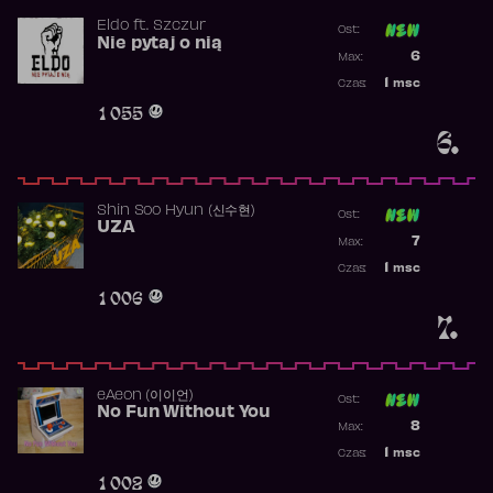
Eldo
ft.
Szczur
Ost:
Nie pytaj o nią
Poprzednia p
6
Max:
Najwyższa p
1
msc
Czas:
Obecność w 
1 055
6.
Shin Soo Hyun (신수현)
Ost:
UZA
Poprzednia p
7
Max:
Najwyższa p
1
msc
Czas:
Obecność w 
1 006
7.
​eAeon (이이언)
Ost:
No Fun Without You
Poprzednia p
8
Max:
Najwyższa p
1
msc
Czas:
Obecność w 
1 002