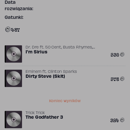
Data
rozwiązania:
Gatunki:
487
,
,
Dr. Dre
ft.
50 Cent
Busta Rhymes
,
,
Clinton Sparks
I'm Sirius
Eminem
The Game
539
Eminem
ft.
Clinton Sparks
Dirty Steve (Skit)
578
Koniec wyników
Trick Trick
The Godfather 3
324