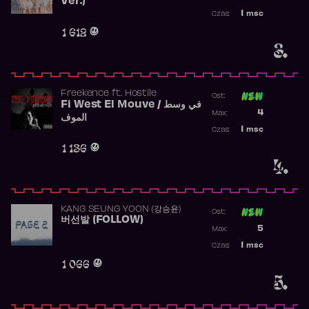
Ver.)
Najwyższa p
1
msc
Czas:
Obecność w 
1 612
3.
Freekence
ft.
Hostile
Ost:
Fi West El Mouve / في وسط
Poprzednia p
4
Max:
الموف
Najwyższa p
1
msc
Czas:
Obecność w 
1 136
4.
KANG SEUNG YOON (강승윤)
Ost:
버선발 (FOLLOW)
Poprzednia p
5
Max:
Najwyższa p
1
msc
Czas:
Obecność w 
1 066
5.