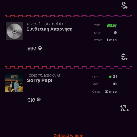
8.
Pikos
ft.
Solmeister
Ost:
Συνθετική Απάρνηση
Poprzednia p
9
Max:
Najwyższa p
1
msc
Czas:
Obecność w 
960
9.
Topic
ft.
Becky G
21
Ost.:
Sorry Papi
Poprzednia p
10
Max:
Najwyższa po
2
msc
Czas:
Obecność w r
910
10.
Zobacz więcej