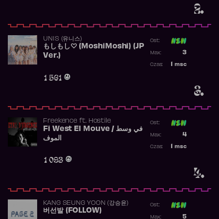
2.
UNIS (유니스)
Ost:
もしもし♡ (MoshiMoshi) (JP
Poprzednia p
3
Max:
Ver.)
Najwyższa p
1
msc
Czas:
Obecność w 
1 561
3.
Freekence
ft.
Hostile
Ost:
Fi West El Mouve / في وسط
Poprzednia p
4
Max:
الموف
Najwyższa p
1
msc
Czas:
Obecność w 
1 093
4.
KANG SEUNG YOON (강승윤)
Ost:
버선발 (FOLLOW)
Poprzednia p
5
Max: