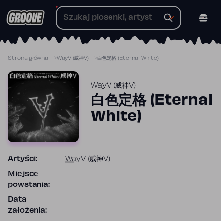
Przejdź
do
treści
Strona główna
WayV (威神V)
白色定格 (Eternal White)
WayV (威神V)
白色定格 (Eternal
White)
Artyści:
WayV (威神V)
Miejsce
powstania:
Data
założenia: