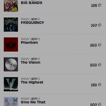
BIG BANDS
128
WayV (威神V)
FREQUENCY
160
WayV (威神V)
Phantom
265
WayV (威神V)
The Vision
355
WayV (威神V)
The Highest
186
WayV (威神V)
Give Me That
200