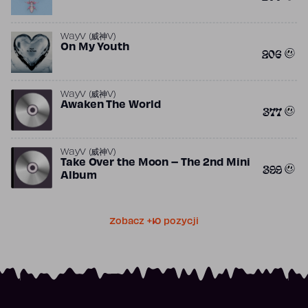
WayV (威神V)
On My Youth
206
WayV (威神V)
Awaken The World
377
WayV (威神V)
Take Over the Moon – The 2nd Mini
399
Album
Zobacz +10 pozycji