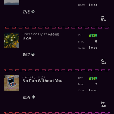
Najwyższa p
1
msc
Czas:
Obecność w 
978
5.
Shin Soo Hyun (신수현)
Ost:
UZA
Poprzednia p
6
Max:
Najwyższa p
1
msc
Czas:
Obecność w 
967
6.
​eAeon (이이언)
Ost:
No Fun Without You
Poprzednia p
7
Max:
Najwyższa p
1
msc
Czas:
Obecność w 
954
7.