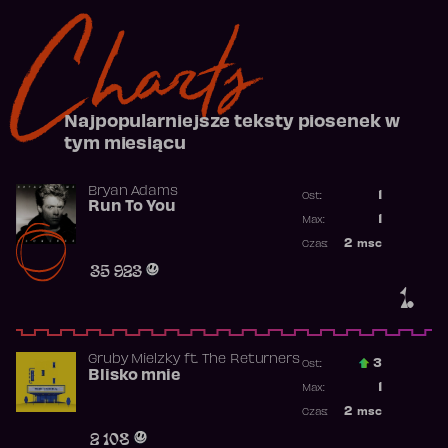
Charts
Najpopularniejsze teksty piosenek w
tym miesiącu
Bryan Adams
1
Ost.:
Run To You
Poprzednia p
1
Max:
Najwyższa po
2
msc
Czas:
Obecność w r
35 923
1.
Gruby Mielzky
ft.
The Returners
3
Ost.:
Blisko mnie
Poprzednia p
1
Max:
Najwyższa po
2
msc
Czas:
Obecność w r
2 108