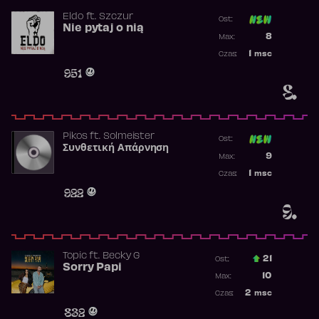
Eldo
ft.
Szczur
Ost:
Nie pytaj o nią
Poprzednia p
8
Max:
Najwyższa p
1
msc
Czas:
Obecność w 
951
8.
Pikos
ft.
Solmeister
Ost:
Συνθετική Απάρνηση
Poprzednia p
9
Max:
Najwyższa p
1
msc
Czas:
Obecność w 
922
9.
Topic
ft.
Becky G
21
Ost.:
Sorry Papi
Poprzednia p
10
Max:
Najwyższa po
2
msc
Czas:
Obecność w r
832