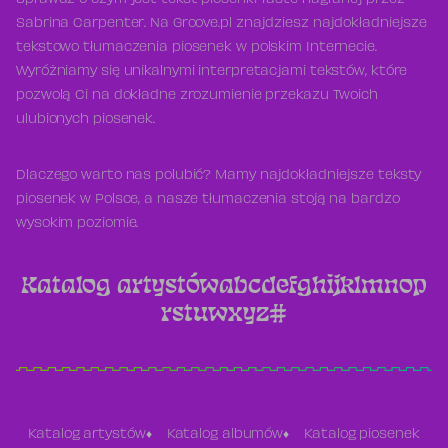
Sprawdź o czym jest tekst piosenki Taste nagranej przez
Sabrina Carpenter. Na Groove.pl znajdziesz najdokładniejsze
tekstowo tłumaczenia piosenek w polskim Internecie.
Wyróżniamy się unikalnymi interpretacjami tekstów, które
pozwolą Ci na dokładne zrozumienie przekazu Twoich
ulubionych piosenek.
Dlaczego warto nas polubić? Mamy najdokładniejsze teksty
piosenek w Polsce, a nasze tłumaczenia stoją na bardzo
wysokim poziomie.
Katalog artystów
a
b
c
d
e
f
g
h
i
j
k
l
m
n
o
p
r
s
t
u
w
x
y
z
#
Katalog artystów
Katalog albumów
Katalog piosenek