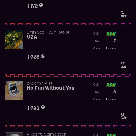
Obecność w 
1 172
6.
Shin Soo Hyun (신수현)
Ost:
UZA
Poprzednia p
7
Max:
Najwyższa p
1
msc
Czas:
Obecność w 
1 059
7.
​eAeon (이이언)
Ost:
No Fun Without You
Poprzednia p
8
Max:
Najwyższa p
1
msc
Czas:
Obecność w 
1 047
8.
Pikos
ft.
Solmeister
Ost: