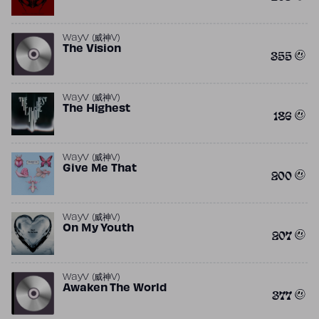
WayV (威神V)
The Vision
355
WayV (威神V)
The Highest
186
WayV (威神V)
Give Me That
200
WayV (威神V)
On My Youth
207
WayV (威神V)
Awaken The World
377