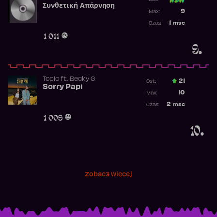
Συνθετική Απάρνηση
Poprzednia p
9
Max:
Najwyższa p
1
msc
Czas:
Obecność w 
1 011
9.
Topic
ft.
Becky G
21
Ost.:
Sorry Papi
Poprzednia p
10
Max:
Najwyższa po
2
msc
Czas:
Obecność w r
1 009
10.
Zobacz więcej