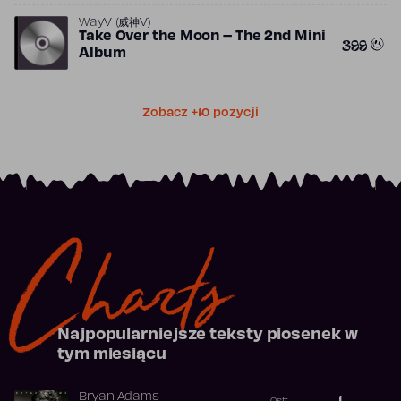
WayV (威神V)
Take Over the Moon – The 2nd Mini
399
Album
Zobacz +10 pozycji
Charts
Najpopularniejsze teksty piosenek w
tym miesiącu
Bryan Adams