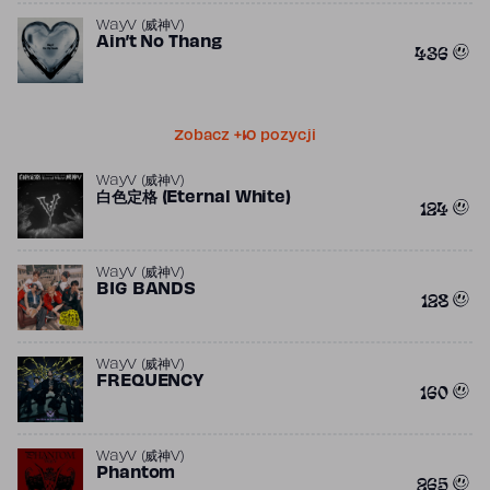
WayV (威神V)
Ain’t No Thang
436
Zobacz +10 pozycji
WayV (威神V)
白色定格 (Eternal White)
124
WayV (威神V)
BIG BANDS
128
WayV (威神V)
FREQUENCY
160
WayV (威神V)
Phantom
265