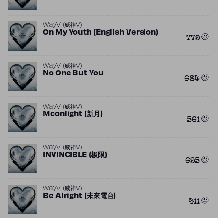
WayV (威神V)
On My Youth (English Version)
779
WayV (威神V)
No One But You
684
WayV (威神V)
Moonlight (新月)
561
WayV (威神V)
INVINCIBLE (极限)
695
WayV (威神V)
Be Alright (未來電台)
411