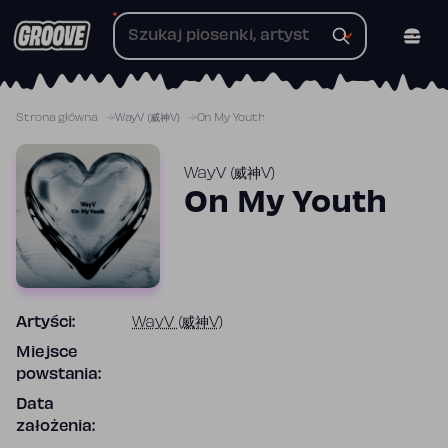
Przejdź
do
treści
Strona główna
WayV (威神V)
On My Youth
WayV (威神V)
On My Youth
Artyści:
WayV (威神V)
Miejsce
powstania:
Data
założenia: