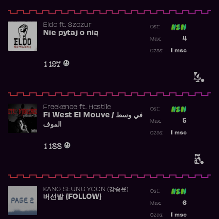
Eldo
ft.
Szczur
Ost:
Nie pytaj o nią
Poprzednia p
4
Max:
Najwyższa p
1
msc
Czas:
Obecność w 
1 197
4.
Freekence
ft.
Hostile
Ost:
Fi West El Mouve / في وسط
Poprzednia p
5
Max:
الموف
Najwyższa p
1
msc
Czas:
Obecność w 
1 188
5.
KANG SEUNG YOON (강승윤)
Ost:
버선발 (FOLLOW)
Poprzednia p
6
Max:
Najwyższa p
1
msc
Czas: