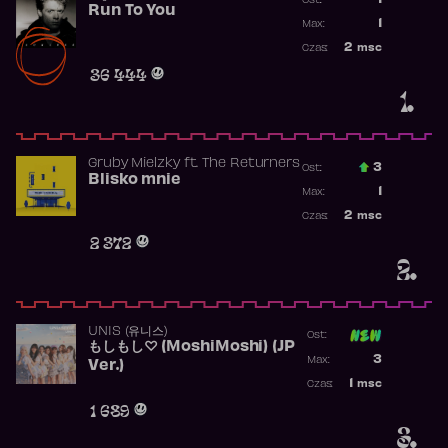
1
Ost.:
Run To You
Poprzednia p
1
Max:
Najwyższa po
2
msc
Czas:
Obecność w r
36 444
1.
Gruby Mielzky
ft.
The Returners
3
Ost.:
Blisko mnie
Poprzednia p
1
Max:
Najwyższa po
2
msc
Czas:
Obecność w r
2 372
2.
UNIS (유니스)
Ost:
もしもし♡ (MoshiMoshi) (JP
Poprzednia p
3
Max:
Ver.)
Najwyższa p
1
msc
Czas:
Obecność w 
1 689
3.