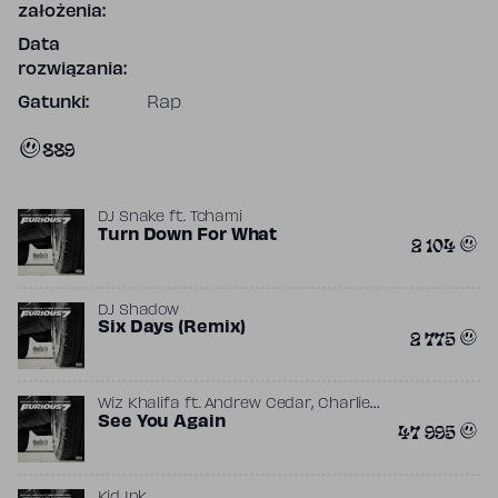
założenia:
Data
rozwiązania:
Gatunki:
Rap
889
DJ Snake
ft.
Tchami
Turn Down For What
2 104
DJ Shadow
Six Days (Remix)
2 775
,
Wiz Khalifa
ft.
Andrew Cedar
Charlie
,
Puth
See You Again
DJ Frank E
47 995