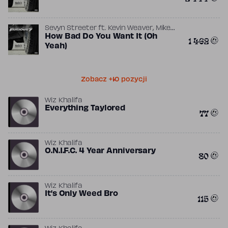
,
Sevyn Streeter
ft.
Kevin Weaver
Mike
Caren
How Bad Do You Want It (Oh
1 462
Yeah)
Zobacz +10 pozycji
Wiz Khalifa
Everything Taylored
77
Wiz Khalifa
O.N.I.F.C. 4 Year Anniversary
80
Wiz Khalifa
It’s Only Weed Bro
115