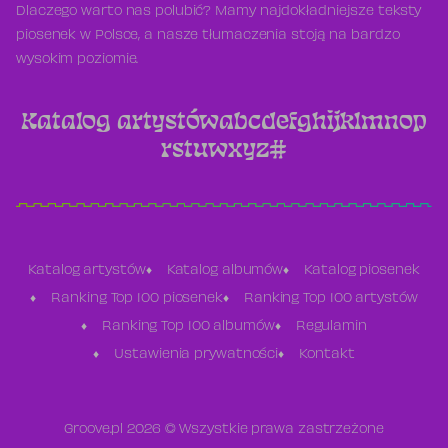
Dlaczego warto nas polubić? Mamy najdokładniejsze teksty
piosenek w Polsce, a nasze tłumaczenia stoją na bardzo
wysokim poziomie.
Katalog artystów
a
b
c
d
e
f
g
h
i
j
k
l
m
n
o
p
r
s
t
u
w
x
y
z
#
Katalog artystów
Katalog albumów
Katalog piosenek
Ranking Top 100 piosenek
Ranking Top 100 artystów
Ranking Top 100 albumów
Regulamin
Ustawienia prywatności
Kontakt
Groove.pl 2026 © Wszystkie prawa zastrzeżone