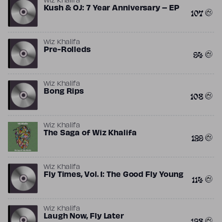
Wiz Khalifa
Kush & OJ: 7 Year Anniversary – EP
107
Wiz Khalifa
Pre-Rolleds
94
Wiz Khalifa
Bong Rips
108
Wiz Khalifa
The Saga of Wiz Khalifa
129
Wiz Khalifa
Fly Times, Vol. 1: The Good Fly Young
114
Wiz Khalifa
Laugh Now, Fly Later
128