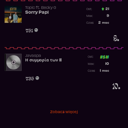
Topic
ft.
Becky G
21
Ost.:
Sorry Papi
Poprzednia p
9
Max:
Najwyższa po
2
msc
Czas:
Obecność w r
751
9.
Javaspa
Ost:
Η συμμορία των 11
Poprzednia p
10
Max:
Najwyższa p
1
msc
Czas:
Obecność w 
735
10.
Zobacz więcej