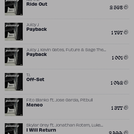
Kid Ink
Ride Out
2 568
Juicy J
Payback
1 767
Juicy J, Kevin Gates, Future & Sage The
,
,
,
Gemini
Payback
ft.
Future
Gilbere Forte
Juicy J
1 001
,
,
Kevin Gates
Sage the Gemini
The
Futuristics
T.I.
Off-Set
1 042
,
Fito Blanko
ft.
Jose Garcia
Pitbull
Meneo
1 377
,
Skylar Grey
ft.
Jonathan Rotem
Luke
Leird
I Will Return
2 444