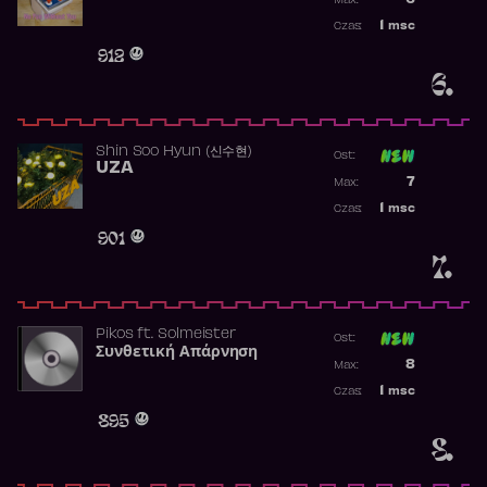
6
Max:
Najwyższa p
1
msc
Czas:
Obecność w 
912
6.
Shin Soo Hyun (신수현)
Ost:
UZA
Poprzednia p
7
Max:
Najwyższa p
1
msc
Czas:
Obecność w 
901
7.
Pikos
ft.
Solmeister
Ost:
Συνθετική Απάρνηση
Poprzednia p
8
Max:
Najwyższa p
1
msc
Czas:
Obecność w 
895
8.