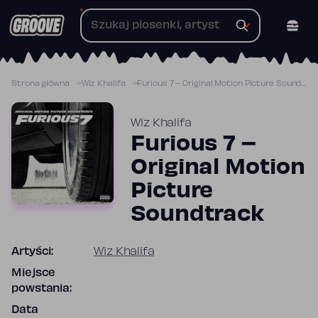
Przejdź
do
treści
Strona główna
Wiz Khalifa
Furious 7 – Original Motion Picture Soundtrack
Wiz Khalifa
Furious 7 –
Original Motion
Picture
Soundtrack
Artyści:
Wiz Khalifa
Miejsce
powstania:
Data