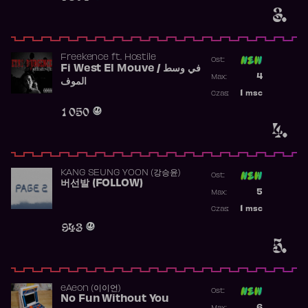
3.
Freekence
ft.
Hostile
Ost:
Fi West El Mouve / في وسط
Poprzednia p
4
Max:
الموف
Najwyższa p
1
msc
Czas:
Obecność w 
1 050
4.
KANG SEUNG YOON (강승윤)
Ost:
버선발 (FOLLOW)
Poprzednia p
5
Max:
Najwyższa p
1
msc
Czas:
Obecność w 
943
5.
​eAeon (이이언)
Ost:
No Fun Without You
Poprzednia p