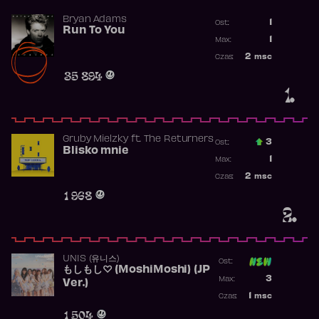
Bryan Adams
1
Ost.:
Run To You
Poprzednia p
1
Max:
Najwyższa po
2
msc
Czas:
Obecność w r
35 894
1.
Gruby Mielzky
ft.
The Returners
3
Ost.:
Blisko mnie
Poprzednia p
1
Max:
Najwyższa po
2
msc
Czas:
Obecność w r
1 968
2.
UNIS (유니스)
Ost:
もしもし♡ (MoshiMoshi) (JP
Poprzednia p
3
Max:
Ver.)
Najwyższa p
1
msc
Czas:
Obecność w 
1 504