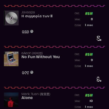
Javaspa
Ost:
Η συμμορία των 11
Poprzednia p
8
Max:
Najwyższa p
1
msc
Czas:
Obecność w 
623
8.
​eAeon (이이언)
Ost:
No Fun Without You
Poprzednia p
9
Max:
Najwyższa p
1
msc
Czas:
Obecność w 
607
9.
Mark Tuan (段宜恩)
Ost:
Alone
Poprzednia p
10
Max:
Najwyższa p
1
msc
Czas: