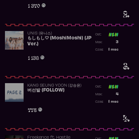
Obecność w r
1 370
2.
UNIS (유니스)
Ost:
もしもし♡ (MoshiMoshi) (JP
Poprzednia p
3
Max:
Ver.)
Najwyższa p
1
msc
Czas:
Obecność w 
1 139
3.
KANG SEUNG YOON (강승윤)
Ost:
버선발 (FOLLOW)
Poprzednia p
4
Max:
Najwyższa p
1
msc
Czas:
Obecność w 
778
4.
Freekence
ft.
Hostile
Ost: