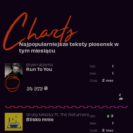
Charts
Najpopularniejsze teksty piosenek w
tym miesiącu
Bryan Adams
1
Ost.:
Run To You
Poprzednia p
1
Max:
Najwyższa po
2
msc
Czas:
Obecność w r
34 573
1.
Gruby Mielzky
ft.
The Returners
3
Ost.:
Blisko mnie
Poprzednia p
1
Max:
Najwyższa po
2
msc
Czas: