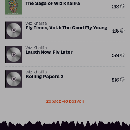
The Saga of Wiz Khalifa
128
Wiz Khalifa
Fly Times, Vol. 1: The Good Fly Young
114
Wiz Khalifa
Laugh Now, Fly Later
128
Wiz Khalifa
Rolling Papers 2
216
Zobacz +10 pozycji