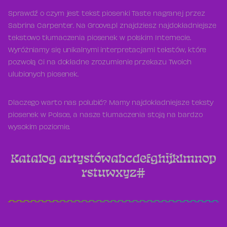
Sprawdź o czym jest tekst piosenki Taste nagranej przez
Sabrina Carpenter. Na Groove.pl znajdziesz najdokładniejsze
tekstowo tłumaczenia piosenek w polskim Internecie.
Wyróżniamy się unikalnymi interpretacjami tekstów, które
pozwolą Ci na dokładne zrozumienie przekazu Twoich
ulubionych piosenek.
Dlaczego warto nas polubić? Mamy najdokładniejsze teksty
piosenek w Polsce, a nasze tłumaczenia stoją na bardzo
wysokim poziomie.
Katalog artystów
a
b
c
d
e
f
g
h
i
j
k
l
m
n
o
p
r
s
t
u
w
x
y
z
#