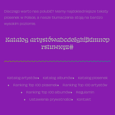
Dlaczego warto nas polubić? Mamy najdokładniejsze teksty
piosenek w Polsce, a nasze tłumaczenia stoją na bardzo
wysokim poziomie.
Katalog artystów
a
b
c
d
e
f
g
h
i
j
k
l
m
n
o
p
r
s
t
u
w
x
y
z
#
Katalog artystów
Katalog albumów
Katalog piosenek
Ranking Top 100 piosenek
Ranking Top 100 artystów
Ranking Top 100 albumów
Regulamin
Ustawienia prywatności
Kontakt