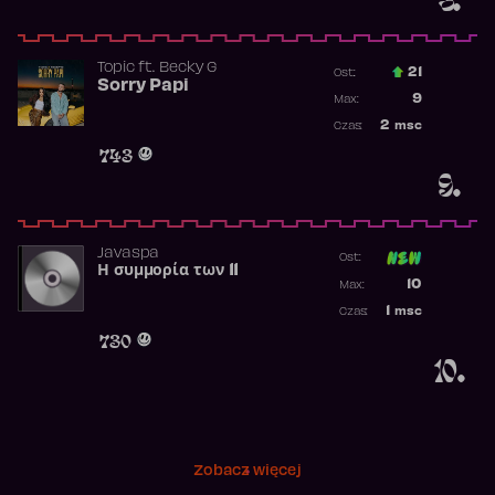
Topic
ft.
Becky G
21
Ost.:
Sorry Papi
Poprzednia p
9
Max:
Najwyższa po
2
msc
Czas:
Obecność w r
743
9.
Javaspa
Ost:
Η συμμορία των 11
Poprzednia p
10
Max:
Najwyższa p
1
msc
Czas:
Obecność w 
730
10.
Zobacz więcej