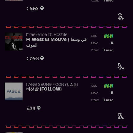
1
msc
Czas:
Obecność w 
1 496
3.
Freekence
ft.
Hostile
Ost:
Fi West El Mouve / في وسط
Poprzednia p
4
Max:
الموف
Najwyższa p
1
msc
Czas:
Obecność w 
1 042
4.
KANG SEUNG YOON (강승윤)
Ost:
버선발 (FOLLOW)
Poprzednia p
5
Max:
Najwyższa p
1
msc
Czas:
Obecność w 
938
5.