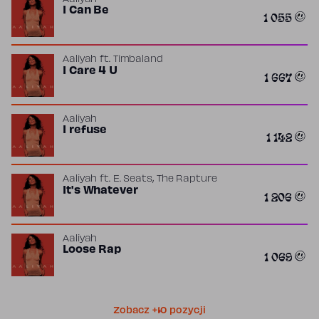
Aaliyah
I Can Be
1 055
Aaliyah
ft.
Timbaland
I Care 4 U
1 667
Aaliyah
I refuse
1 142
,
Aaliyah
ft.
E. Seats
The Rapture
It's Whatever
1 206
Aaliyah
Loose Rap
1 069
Zobacz +10 pozycji