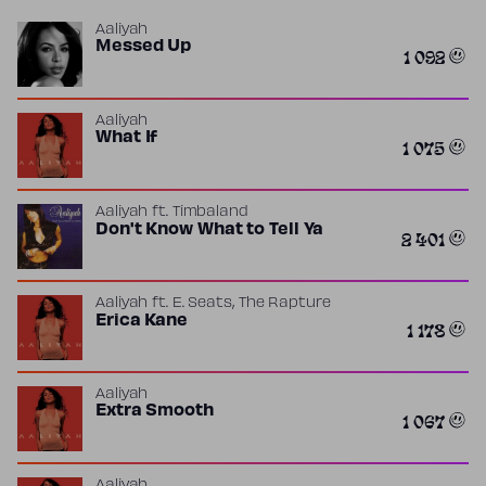
Aaliyah
Messed Up
1 092
Aaliyah
What If
1 075
Aaliyah
ft.
Timbaland
Don't Know What to Tell Ya
2 401
,
Aaliyah
ft.
E. Seats
The Rapture
Erica Kane
1 178
Aaliyah
Extra Smooth
1 067