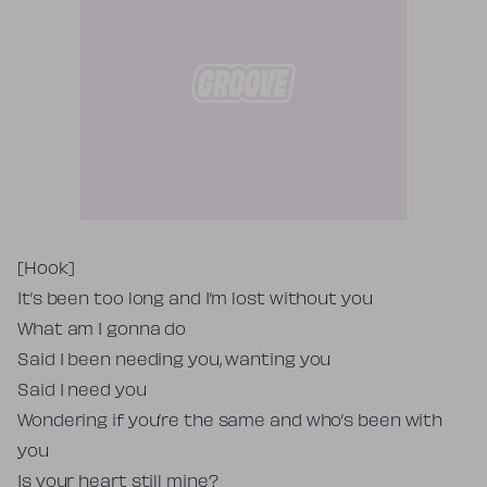
Tekst piosenki
[Hook]
It’s been too long and I’m lost without you
What am I gonna do
Said I been needing you, wanting you
Said I need you
Wondering if you’re the same and who’s been with
you
Is your heart still mine?