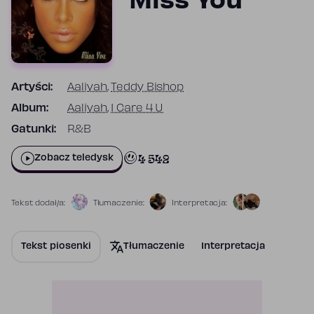
Miss You
Artyści:
Aaliyah
,
Teddy Bishop
Album:
Aaliyah
,
I Care 4 U
Gatunki:
R&B
4 542
Zobacz teledysk
Tekst dodał/a:
Tłumaczenie:
Interpretacja:
Tekst piosenki
Tłumaczenie
Interpretacja