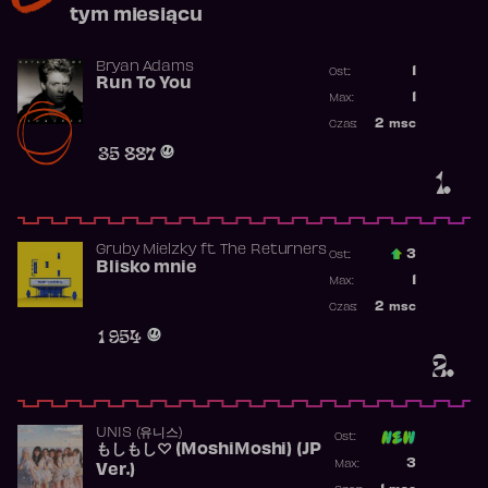
tym miesiącu
Bryan Adams
1
Ost.:
Run To You
Poprzednia p
1
Max:
Najwyższa po
2
msc
Czas:
Obecność w r
35 887
1.
Gruby Mielzky
ft.
The Returners
3
Ost.:
Blisko mnie
Poprzednia p
1
Max:
Najwyższa po
2
msc
Czas:
Obecność w r
1 954
2.
UNIS (유니스)
Ost:
もしもし♡ (MoshiMoshi) (JP
Poprzednia p
3
Max:
Ver.)
Najwyższa p