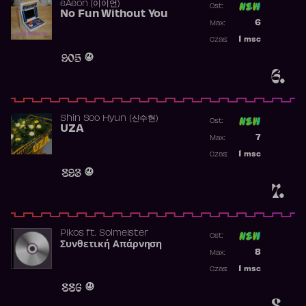
​eAeon (이이언)
Ost:
No Fun Without You
Poprzednia p
6
Max:
Najwyższa p
1
msc
Czas:
Obecność w 
905
6.
Shin Soo Hyun (신수현)
Ost:
UZA
Poprzednia p
7
Max:
Najwyższa p
1
msc
Czas:
Obecność w 
893
7.
Pikos
ft.
Solmeister
Ost:
Συνθετική Απάρνηση
Poprzednia p
8
Max:
Najwyższa p
1
msc
Czas:
Obecność w 
886
8.