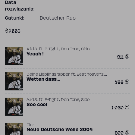
Data
rozwiązania:
Gatunki:
Deutscher Rap
536
,
,
A.i.d.S.
ft.
B-Tight
Don Tone
Sido
Yeaah !
911
,
Deine Lieblingsrapper
ft.
Beathoavenz
,
Harris
Wetten dass…
Sido
766
,
,
A.i.d.S.
ft.
B-Tight
Don Tone
Sido
Soo cool
1 080
Fler
Neue Deutsche Welle 2004
900