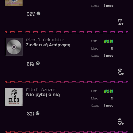
Najwyższa p
1
msc
Czas:
Obecność w 
937
7.
Pikos
ft.
Solmeister
Ost:
Συνθετική Απάρνηση
Poprzednia p
8
Max:
Najwyższa p
1
msc
Czas:
Obecność w 
914
8.
Eldo
ft.
Szczur
Ost:
Nie pytaj o nią
Poprzednia p
9
Max:
Najwyższa p
1
msc
Czas:
Obecność w 
871
9.