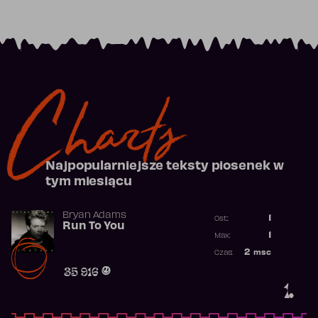
Charts
Najpopularniejsze teksty piosenek w
tym miesiącu
Bryan Adams
1
Ost.:
Run To You
Poprzednia p
1
Max:
Najwyższa po
2
msc
Czas:
Obecność w r
35 916
1.