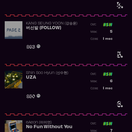
4.
KANG SEUNG YOON (강승윤)
Ost:
버선발 (FOLLOW)
Poprzednia p
5
Max:
Najwyższa p
1
msc
Czas:
Obecność w 
963
5.
Shin Soo Hyun (신수현)
Ost:
UZA
Poprzednia p
6
Max:
Najwyższa p
1
msc
Czas:
Obecność w 
950
6.
​eAeon (이이언)
Ost:
No Fun Without You
Poprzednia p
7
Max: