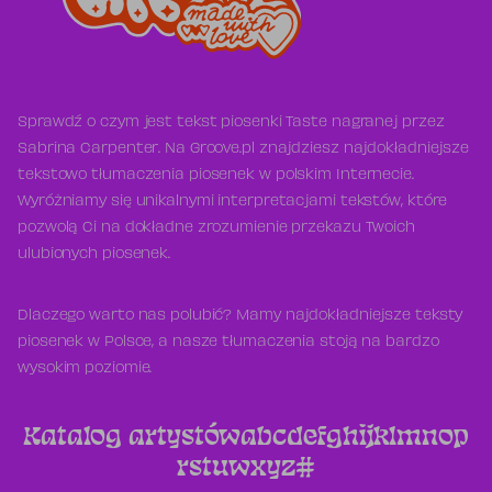
Sprawdź o czym jest tekst piosenki Taste nagranej przez
Sabrina Carpenter. Na Groove.pl znajdziesz najdokładniejsze
tekstowo tłumaczenia piosenek w polskim Internecie.
Wyróżniamy się unikalnymi interpretacjami tekstów, które
pozwolą Ci na dokładne zrozumienie przekazu Twoich
ulubionych piosenek.
Dlaczego warto nas polubić? Mamy najdokładniejsze teksty
piosenek w Polsce, a nasze tłumaczenia stoją na bardzo
wysokim poziomie.
Katalog artystów
a
b
c
d
e
f
g
h
i
j
k
l
m
n
o
p
r
s
t
u
w
x
y
z
#