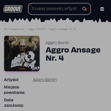
Przejdź
do
treści
Strona główna
Aggro Berlin
Aggro Ansage Nr. 4
Aggro Berlin
Aggro Ansage
Nr. 4
Artyści:
Aggro Berlin
Miejsce
powstania:
Data
założenia: