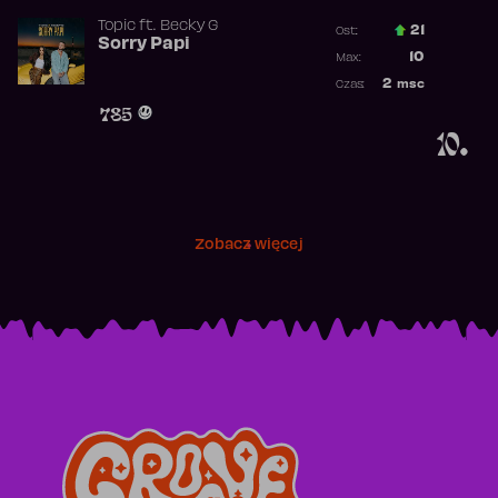
Topic
ft.
Becky G
21
Ost.:
Sorry Papi
Poprzednia p
10
Max:
Najwyższa po
2
msc
Czas:
Obecność w r
785
10.
Zobacz więcej