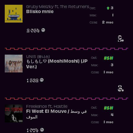
Gruby Mielzky
ft.
The Returners
3
Ost.:
Blisko mnie
Poprzednia p
1
Max:
Najwyższa po
2
msc
Czas:
Obecność w r
2 054
2.
UNIS (유니스)
Ost:
もしもし♡ (MoshiMoshi) (JP
Poprzednia p
3
Max:
Ver.)
Najwyższa p
1
msc
Czas:
Obecność w 
1 532
3.
Freekence
ft.
Hostile
Ost:
Fi West El Mouve / في وسط
Poprzednia p
4
Max:
الموف
Najwyższa p
1
msc
Czas:
Obecność w 
1 074