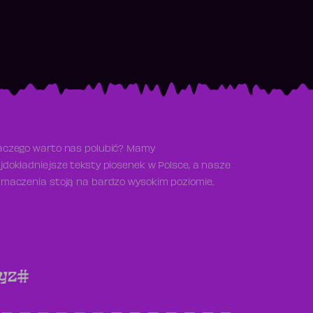
aczego warto nas polubić? Mamy
jdokładniejsze teksty piosenek w Polsce, a nasze
umaczenia stoją na bardzo wysokim poziomie.
y
z
#