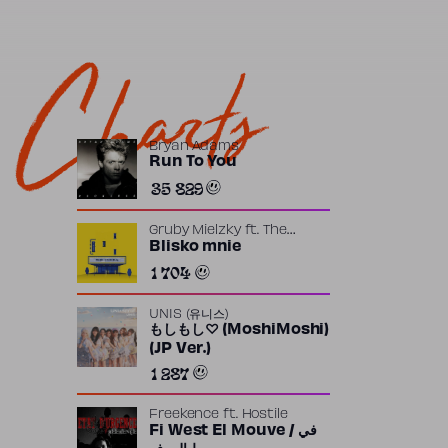
Charts
Bryan Adams
Run To You
35 829
Gruby Mielzky
ft.
The
Returners
Blisko mnie
1 704
UNIS (유니스)
もしもし♡ (MoshiMoshi)
(JP Ver.)
1 287
Freekence
ft.
Hostile
Fi West El Mouve / في