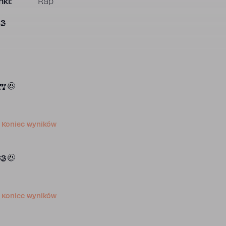
ki:
Rap
63
77
Koniec wyników
63
Koniec wyników