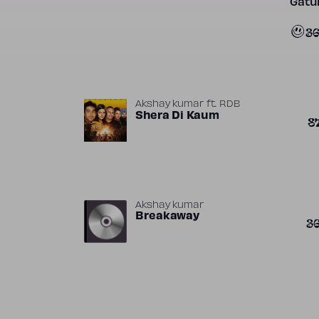
Gatun
3
Akshay kumar
ft.
RDB
Shera Di Kaum
8
Akshay kumar
Breakaway
3