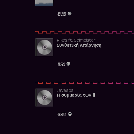
875
Pikos
ft.
Solmeister
Συνθετική Απάρνηση
821
Javaspa
Η συμμορία των 11
694