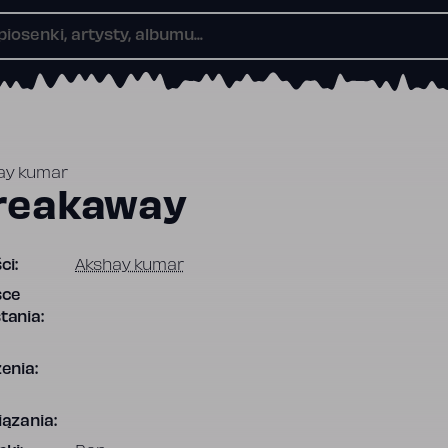
ay kumar
reakaway
ci:
Akshay kumar
sce
tania:
enia:
ązania: