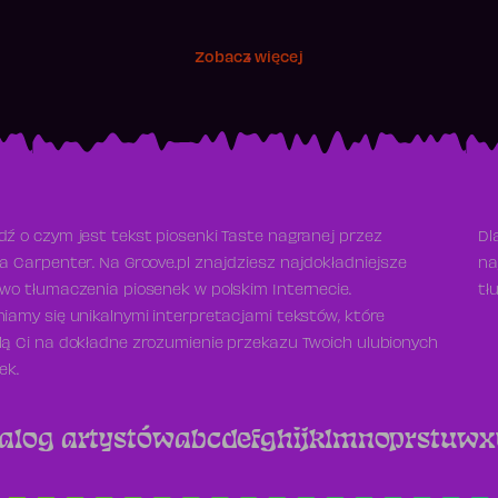
Zobacz więcej
ź o czym jest tekst piosenki Taste nagranej przez
Dl
a Carpenter. Na Groove.pl znajdziesz najdokładniejsze
na
wo tłumaczenia piosenek w polskim Internecie.
tł
iamy się unikalnymi interpretacjami tekstów, które
ą Ci na dokładne zrozumienie przekazu Twoich ulubionych
ek.
alog artystów
a
b
c
d
e
f
g
h
i
j
k
l
m
n
o
p
r
s
t
u
w
x