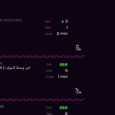
he Returners
3
Ost.:
Poprzednia pozycja
1
Max:
Najwyższa pozycja
2
msc
Czas:
Obecność w rankingu
2.
le
Ost:
Fi West El Mouve / في وسط الموف
Poprzednia pozycja
4
Max:
Najwyższa pozycja
1
msc
Czas:
Obecność w rankingu
4.
수현)
Ost:
Poprzednia pozycja
6
Max: