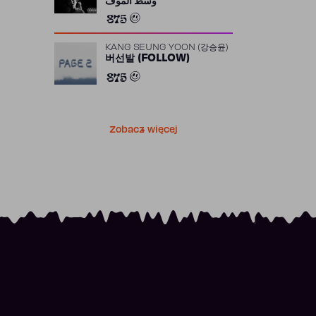
وسط الموف
875
KANG SEUNG YOON (강승윤)
버선발 (FOLLOW)
875
Zobacz więcej