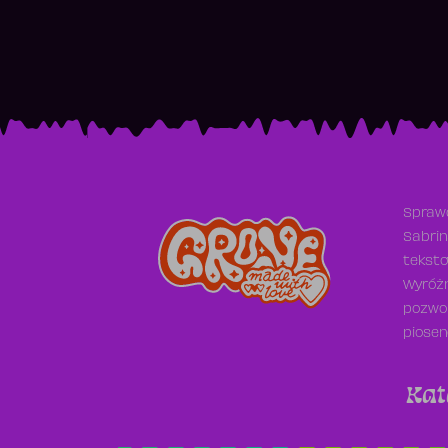
Sprawd
Sabrin
teksto
Wyróżn
pozwol
piosen
Kat