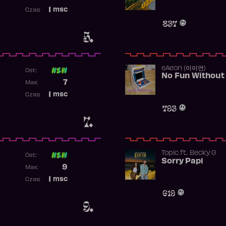
Najwyższa pozycja
1
msc
Czas:
Obecność w rankingu
837
5.
​eAeon (이이언)
Ost:
No Fun Without
Poprzednia pozycja
7
Max:
Najwyższa pozycja
1
msc
Czas:
Obecność w rankingu
793
7.
Topic
ft.
Becky G
Ost:
Sorry Papi
Poprzednia pozycja
9
Max:
Najwyższa pozycja
1
msc
Czas:
Obecność w rankingu
619
9.