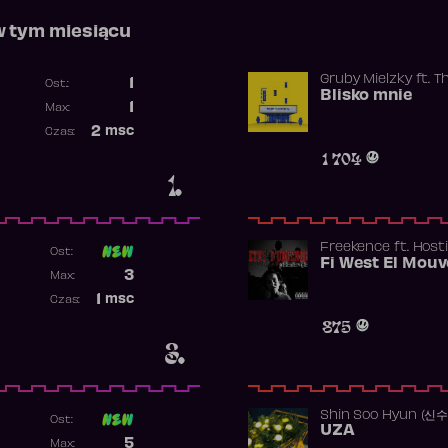
w tym miesiącu
Gruby Mielzky
ft.
T
1
Ost.:
Blisko mnie
Poprzednia pozycja
1
Max:
Najwyższa pozycja
2
msc
Czas:
Obecność w rankingu
1 704
1.
Freekence
ft.
Hosti
Ost:
Poprzednia pozycja
3
Max:
Najwyższa pozycja
1
msc
Czas:
Obecność w rankingu
875
3.
Shin Soo Hyun (신
Ost:
UZA
Poprzednia pozycja
5
Max: