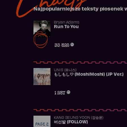
Najpopularniejsze teksty piosenek 
Bryan Adams
Run To You
35 829
UNIS (유니스)
もしもし♡ (MoshiMoshi) (JP Ver.)
1 287
KANG SEUNG YOON (강승윤)
버선발 (FOLLOW)