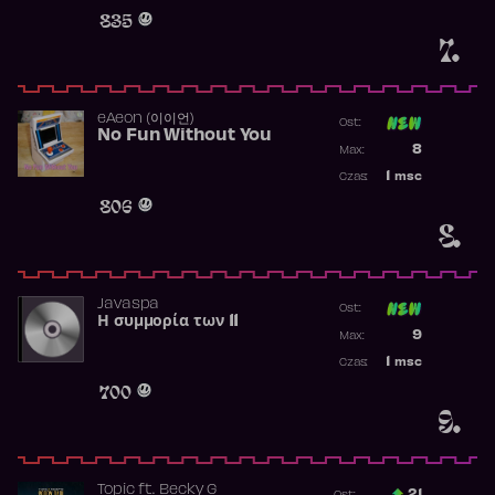
Obecność w 
835
7.
​eAeon (이이언)
Ost:
No Fun Without You
Poprzednia p
8
Max:
Najwyższa p
1
msc
Czas:
Obecność w 
806
8.
Javaspa
Ost:
Η συμμορία των 11
Poprzednia p
9
Max:
Najwyższa p
1
msc
Czas:
Obecność w 
700
9.
Topic
ft.
Becky G