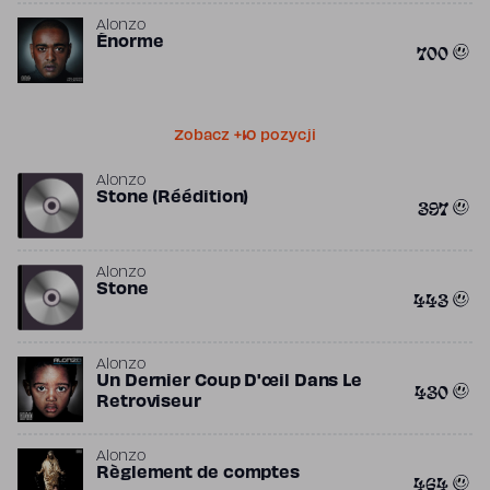
Alonzo
Énorme
700
Zobacz +10 pozycji
Alonzo
Stone (Réédition)
397
Alonzo
Stone
443
Alonzo
Un Dernier Coup D'œil Dans Le
430
Retroviseur
Alonzo
Règlement de comptes
464