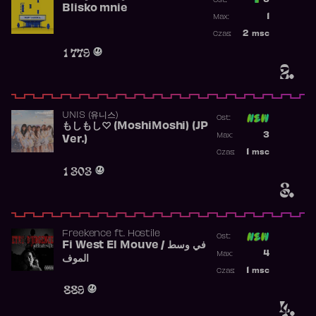
3
Ost.:
Blisko mnie
Poprzednia p
1
Max:
Najwyższa po
2
msc
Czas:
Obecność w r
1 779
2.
UNIS (유니스)
Ost:
もしもし♡ (MoshiMoshi) (JP
Poprzednia p
3
Max:
Ver.)
Najwyższa p
1
msc
Czas:
Obecność w 
1 303
3.
Freekence
ft.
Hostile
Ost:
Fi West El Mouve / في وسط
Poprzednia p
4
Max:
الموف
Najwyższa p
1
msc
Czas:
Obecność w 
889
4.