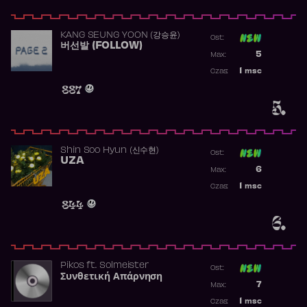
KANG SEUNG YOON (강승윤)
Ost:
버선발 (FOLLOW)
Poprzednia p
5
Max:
Najwyższa p
1
msc
Czas:
Obecność w 
887
5.
Shin Soo Hyun (신수현)
Ost:
UZA
Poprzednia p
6
Max:
Najwyższa p
1
msc
Czas:
Obecność w 
844
6.
Pikos
ft.
Solmeister
Ost:
Συνθετική Απάρνηση
Poprzednia p
7
Max:
Najwyższa p
1
msc
Czas: