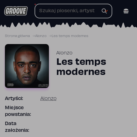
Przejdź
do
treści
Strona główna
Alonzo
Les temps modernes
Alonzo
Les temps
modernes
Artyści:
Alonzo
Miejsce
powstania:
Data
założenia: