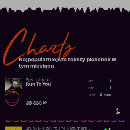
Charts
Najpopularniejsze teksty piosenek w
tym miesiącu
Bryan Adams
1
Ost.:
Run To You
Poprzednia p
1
Max:
Najwyższa po
2
msc
Czas:
Obecność w r
35 836
1.
Gruby Mielzky
ft.
The Returners