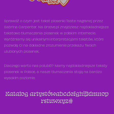
Sprawdź o czym jest tekst piosenki Taste nagranej przez
Sabrina Carpenter. Na Groove.pl znajdziesz najdokładniejsze
tekstowo tłumaczenia piosenek w polskim Internecie.
Wyróżniamy się unikalnymi interpretacjami tekstów, które
pozwolą Ci na dokładne zrozumienie przekazu Twoich
ulubionych piosenek.
Dlaczego warto nas polubić? Mamy najdokładniejsze teksty
piosenek w Polsce, a nasze tłumaczenia stoją na bardzo
wysokim poziomie.
Katalog artystów
a
b
c
d
e
f
g
h
i
j
k
l
m
n
o
p
r
s
t
u
w
x
y
z
#