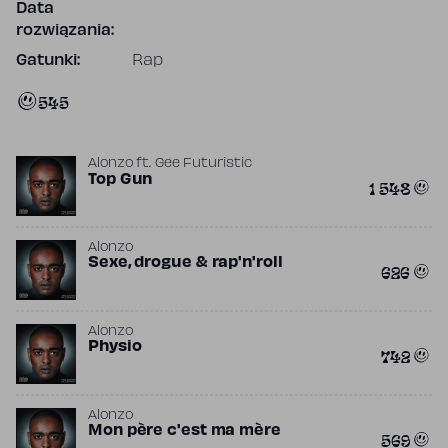
Data
rozwiązania:
Gatunki:
Rap
545
Alonzo
ft.
Gee Futuristic
Top Gun
1 548
Alonzo
Sexe, drogue & rap'n'roll
626
Alonzo
Physio
742
Alonzo
Mon père c'est ma mère
569