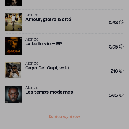
Alonzo
Amour, gloire & cité
463
Alonzo
La belle vie – EP
465
Alonzo
Capo Dei Capi, vol. 1
516
Alonzo
Les temps modernes
545
Koniec wyników