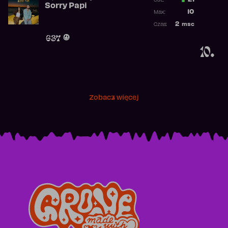
21
Ost.:
Sorry Papi
Poprzednia p
10
Max:
Najwyższa po
2
msc
Czas:
Obecność w r
637
10.
Zobacz więcej