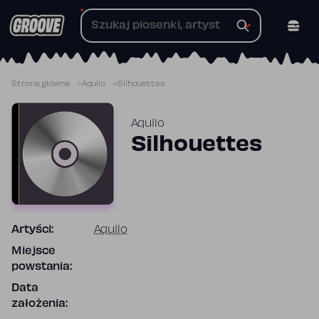
Przejdź
do
treści
Strona główna
Aquilo
Silhouettes
Aquilo
Silhouettes
Artyści:
Aquilo
Miejsce
powstania:
Data
założenia: