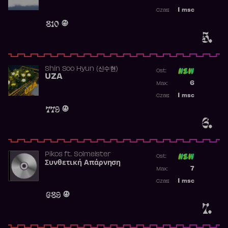
Najwyższa p
1
msc
Czas:
Obecność w 
810
5.
Shin Soo Hyun (신수현)
Ost:
UZA
Poprzednia p
6
Max:
Najwyższa p
1
msc
Czas:
Obecność w 
779
6.
Pikos
ft.
Solmeister
Ost:
Συνθετική Απάρνηση
Poprzednia p
7
Max:
Najwyższa p
1
msc
Czas:
Obecność w 
689
7.