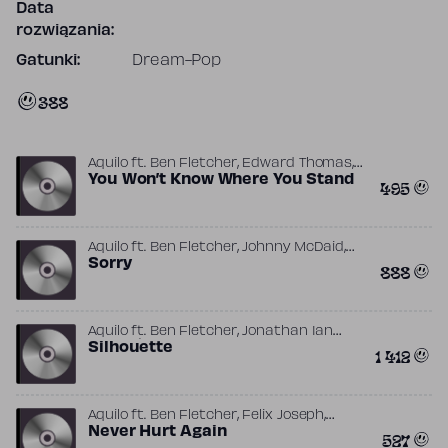
Data
rozwiązania:
Gatunki:
Dream-Pop
388
,
,
Aquilo
ft.
Ben Fletcher
Edward Thomas
,
Lexxx
You Won’t Know Where You Stand
Tom Higham
495
,
,
Aquilo
ft.
Ben Fletcher
Johnny McDaid
Tom Higham
Sorry
888
,
Aquilo
ft.
Ben Fletcher
Jonathan Ian
,
,
Green
Silhouette
Ólafur Arnalds
Tom Higham
1 412
,
,
Aquilo
ft.
Ben Fletcher
Felix Joseph
,
Thomas Richard Havelock (Tom Cane)
Never Hurt Again
527
Tom Higham