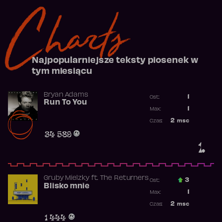
Charts
Najpopularniejsze teksty piosenek w
tym miesiącu
Bryan Adams
1
Ost.:
Run To You
Poprzednia p
1
Max:
Najwyższa po
2
msc
Czas:
Obecność w r
34 589
1.
Gruby Mielzky
ft.
The Returners
3
Ost.:
Blisko mnie
Poprzednia p
1
Max:
Najwyższa po
2
msc
Czas:
Obecność w r
1 444