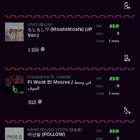
2.
UNIS (유니스)
Ost:
もしもし♡ (MoshiMoshi) (JP
Poprzednia p
3
Max:
Ver.)
Najwyższa p
1
msc
Czas:
Obecność w 
1 195
3.
Freekence
ft.
Hostile
Ost:
Fi West El Mouve / في وسط
Poprzednia p
4
Max:
الموف
Najwyższa p
1
msc
Czas:
Obecność w 
813
4.
KANG SEUNG YOON (강승윤)
Ost:
버선발 (FOLLOW)
Poprzednia p
5
Max: