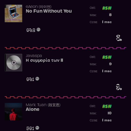
​eAeon (이이언)
Ost:
No Fun Without You
Poprzednia p
8
Max:
Najwyższa p
1
msc
Czas:
Obecność w 
642
8.
Javaspa
Ost:
Η συμμορία των 11
Poprzednia p
9
Max:
Najwyższa p
1
msc
Czas:
Obecność w 
641
9.
Mark Tuan (段宜恩)
Ost:
Alone
Poprzednia p
10
Max:
Najwyższa p
1
msc
Czas:
Obecność w 
561