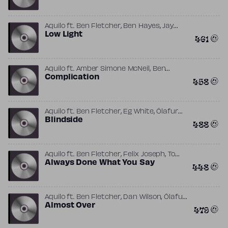
,
,
Aquilo
ft.
Ben Fletcher
Ben Hayes
Jay
,
,
Heigl
Low Light
Jon Green
Tom Higham
461
,
Aquilo
ft.
Amber Simone McNeil
Ben
,
,
Fletcher
Complication
Robin Hannibal
Tom Higham
458
,
,
Aquilo
ft.
Ben Fletcher
Eg White
Ólafur
,
Arnalds
Blindside
Tom Higham
488
,
,
Aquilo
ft.
Ben Fletcher
Felix Joseph
Tom
Higham
Always Done What You Say
448
,
,
Aquilo
ft.
Ben Fletcher
Dan Wilson
Ólafur
,
Arnalds
Almost Over
Tom Higham
479