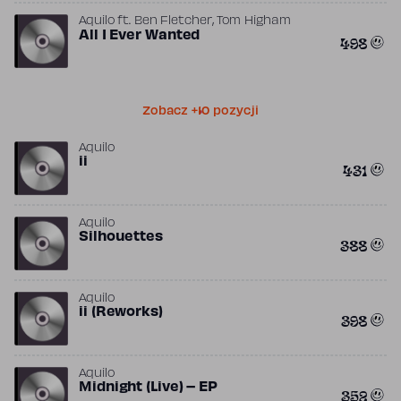
,
Aquilo
ft.
Ben Fletcher
Tom Higham
All I Ever Wanted
498
Zobacz +10 pozycji
Aquilo
ii
431
Aquilo
Silhouettes
388
Aquilo
ii (Reworks)
398
Aquilo
Midnight (Live) – EP
352