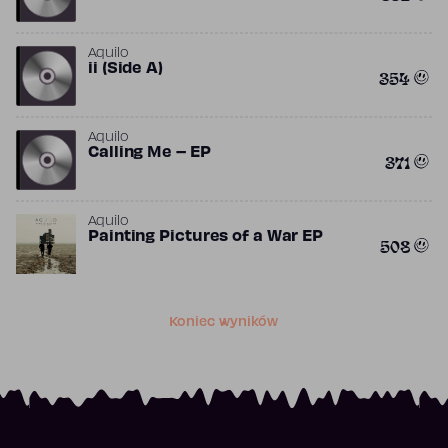
Aquilo
ii (Side A)
354
Aquilo
Calling Me – EP
371
Aquilo
Painting Pictures of a War EP
508
Koniec wyników