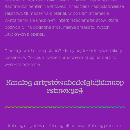
Sprawdź o czym jest tekst piosenki Taste nagranej przez
Sabrina Carpenter. Na Groove.pl znajdziesz najdokładniejsze
tekstowo tłumaczenia piosenek w polskim Internecie.
Wyróżniamy się unikalnymi interpretacjami tekstów, które
pozwolą Ci na dokładne zrozumienie przekazu Twoich
ulubionych piosenek.
Dlaczego warto nas polubić? Mamy najdokładniejsze teksty
piosenek w Polsce, a nasze tłumaczenia stoją na bardzo
wysokim poziomie.
Katalog artystów
a
b
c
d
e
f
g
h
i
j
k
l
m
n
o
p
r
s
t
u
w
x
y
z
#
Katalog artystów
Katalog albumów
Katalog piosenek