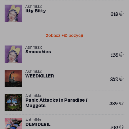
Ashnikko
Itty Bitty
613
Zobacz +10 pozycji
Ashnikko
Smoochies
178
Ashnikko
WEEDKILLER
279
Ashnikko
Panic Attacks in Paradise /
394
Maggots
Ashnikko
DEMIDEVIL
510