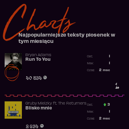
Charts
Najpopularniejsze teksty piosenek w
tym miesiącu
Bryan Adams
1
Ost.:
Run To You
Poprzednia p
1
Max:
Najwyższa po
2
msc
Czas:
Obecność w r
40 834
1.
Gruby Mielzky
ft.
The Returners
3
Ost.:
Blisko mnie
Poprzednia p
1
Max:
Najwyższa po
2
msc
Czas:
Obecność w r
2 634