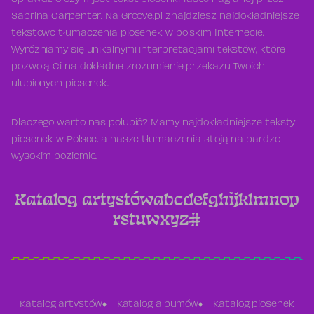
Sprawdź o czym jest tekst piosenki Taste nagranej przez
Sabrina Carpenter. Na Groove.pl znajdziesz najdokładniejsze
tekstowo tłumaczenia piosenek w polskim Internecie.
Wyróżniamy się unikalnymi interpretacjami tekstów, które
pozwolą Ci na dokładne zrozumienie przekazu Twoich
ulubionych piosenek.
Dlaczego warto nas polubić? Mamy najdokładniejsze teksty
piosenek w Polsce, a nasze tłumaczenia stoją na bardzo
wysokim poziomie.
Katalog artystów
a
b
c
d
e
f
g
h
i
j
k
l
m
n
o
p
r
s
t
u
w
x
y
z
#
Katalog artystów
Katalog albumów
Katalog piosenek