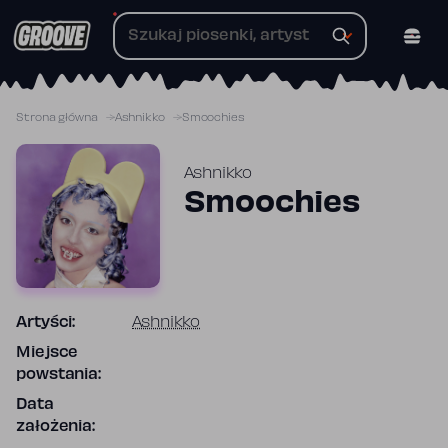
Przejdź
do
treści
Strona główna
Ashnikko
Smoochies
Ashnikko
Smoochies
Artyści:
Ashnikko
Miejsce
powstania:
Data
założenia: