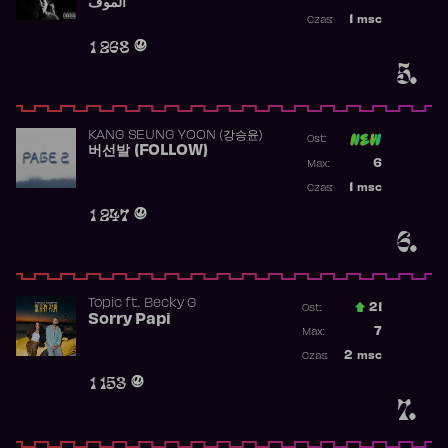
الموف
Najwyższa p
1
msc
Czas:
Obecność w 
1 268
5.
KANG SEUNG YOON (강승윤)
Ost:
버선발 (FOLLOW)
Poprzednia p
6
Max:
Najwyższa p
1
msc
Czas:
Obecność w 
1 247
6.
Topic
ft.
Becky G
21
Ost.:
Sorry Papi
Poprzednia p
7
Max:
Najwyższa po
2
msc
Czas:
Obecność w r
1 153
7.