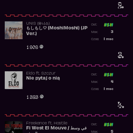
2.
UNIS (유니스)
Ost:
もしもし♡ (MoshiMoshi) (JP
Poprzednia p
3
Max:
Ver.)
Najwyższa p
1
msc
Czas:
Obecność w 
1 909
3.
Eldo
ft.
Szczur
Ost:
Nie pytaj o nią
Poprzednia p
4
Max:
Najwyższa p
1
msc
Czas:
Obecność w 
1 323
4.
Freekence
ft.
Hostile
Ost:
Fi West El Mouve / في وسط
Poprzednia p
5
Max: