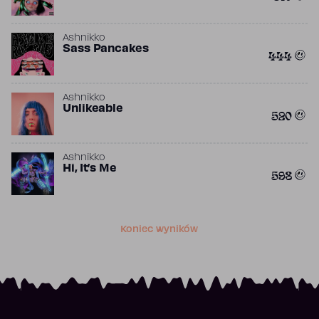
Ashnikko
Sass Pancakes
444
Ashnikko
Unlikeable
520
Ashnikko
Hi, It’s Me
598
Koniec wyników