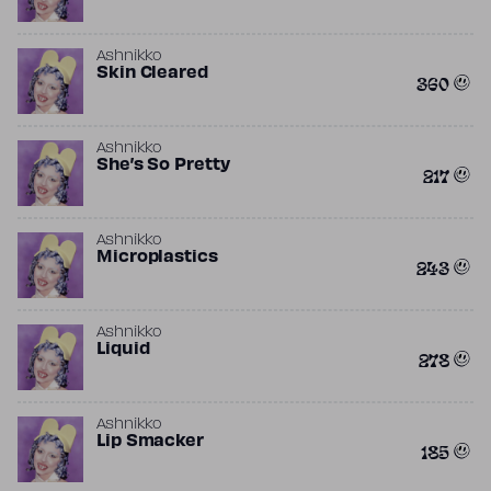
Ashnikko
Skin Cleared
360
Ashnikko
She’s So Pretty
217
Ashnikko
Microplastics
243
Ashnikko
Liquid
278
Ashnikko
Lip Smacker
185