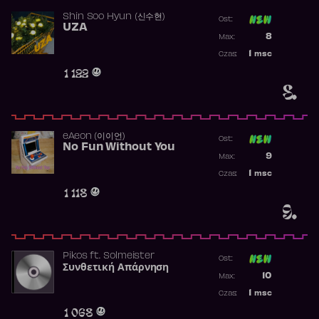
Shin Soo Hyun (신수현)
Ost:
UZA
Poprzednia p
8
Max:
Najwyższa p
1
msc
Czas:
Obecność w 
1 122
8.
​eAeon (이이언)
Ost:
No Fun Without You
Poprzednia p
9
Max:
Najwyższa p
1
msc
Czas:
Obecność w 
1 118
9.
Pikos
ft.
Solmeister
Ost:
Συνθετική Απάρνηση
Poprzednia p
10
Max:
Najwyższa p
1
msc
Czas:
Obecność w 
1 068