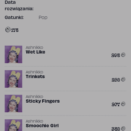
Data
rozwiązania:
Gatunki:
Pop
178
Ashnikko
Wet Like
268
Ashnikko
Trinkets
259
Ashnikko
Sticky Fingers
207
Ashnikko
Smoochie Girl
389