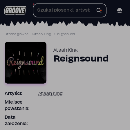
Przejdź
do
treści
Strona główna
Ataah King
Reignsound
Ataah King
Reignsound
Artyści:
Ataah King
Miejsce
powstania:
Data
założenia: