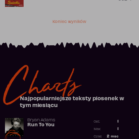
Koniec wyników
Charts
Najpopularniejsze teksty piosenek w
tym miesiącu
Bryan Adams
1
Ost.:
Run To You
Poprzednia p
1
Max:
Najwyższa po
2
msc
Czas: