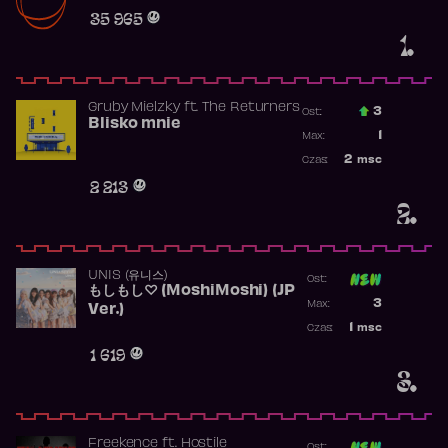
Obecność w r
35 965
1.
Gruby Mielzky
ft.
The Returners
3
Ost.:
Blisko mnie
Poprzednia p
1
Max:
Najwyższa po
2
msc
Czas:
Obecność w r
2 213
2.
UNIS (유니스)
Ost:
もしもし♡ (MoshiMoshi) (JP
Poprzednia p
3
Max:
Ver.)
Najwyższa p
1
msc
Czas:
Obecność w 
1 619
3.
Freekence
ft.
Hostile
Ost: