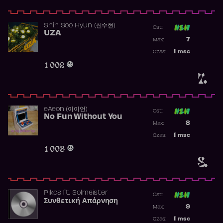
Shin Soo Hyun (신수현)
Ost:
UZA
Poprzednia p
7
Max:
Najwyższa p
1
msc
Czas:
Obecność w 
1 009
7.
​eAeon (이이언)
Ost:
No Fun Without You
Poprzednia p
8
Max:
Najwyższa p
1
msc
Czas:
Obecność w 
1 003
8.
Pikos
ft.
Solmeister
Ost:
Συνθετική Απάρνηση
Poprzednia p
9
Max:
Najwyższa p
1
msc
Czas: