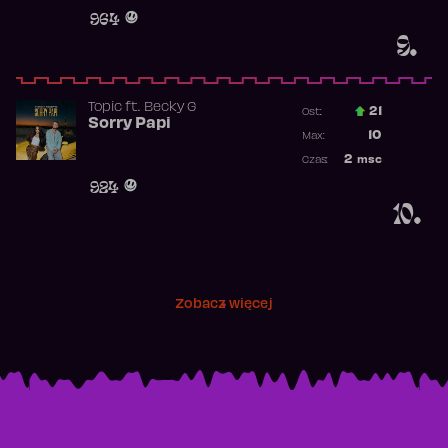
Obecność w 
964
9.
Topic
ft.
Becky G
21
Ost.:
Sorry Papi
Poprzednia p
10
Max:
Najwyższa po
2
msc
Czas:
Obecność w r
924
10.
Zobacz więcej