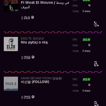
Fi West El Mouve / في وسط
Poprzednia p
4
Max:
الموف
Najwyższa p
1
msc
Czas:
Obecność w 
1 142
4.
Eldo
ft.
Szczur
Ost:
Nie pytaj o nią
Poprzednia p
5
Max:
Najwyższa p
1
msc
Czas:
Obecność w 
1 092
5.
KANG SEUNG YOON (강승윤)
Ost:
버선발 (FOLLOW)
Poprzednia p
6
Max:
Najwyższa p
1
msc
Czas:
Obecność w 
1 072
6.