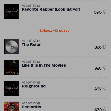
Ataah King
Favorite Rapper (Looking For)
553
Zobacz +10 pozycji
Ataah King
The Reign
390
Ataah King
Like It Is In The Movies
326
Ataah King
Reignsound
367
Ataah King
Senioritis
332