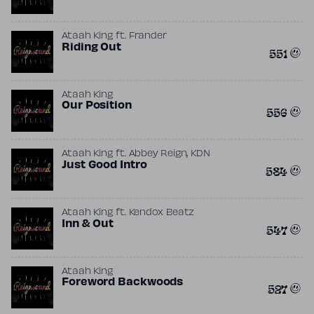
Ataah King
ft.
Frander
Riding Out
551
Ataah King
Our Position
556
,
Ataah King
ft.
Abbey Reign
KDN
Just Good Intro
584
Ataah King
ft.
Kendox Beatz
Inn & Out
547
Ataah King
Foreword Backwoods
527