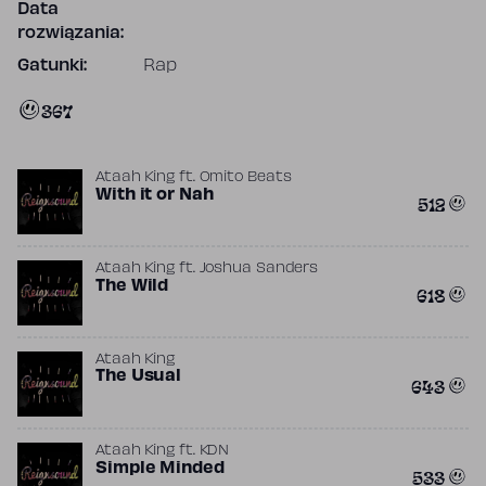
Data
rozwiązania:
Gatunki:
Rap
367
Ataah King
ft.
Omito Beats
With it or Nah
512
Ataah King
ft.
Joshua Sanders
The Wild
618
Ataah King
The Usual
643
Ataah King
ft.
KDN
Simple Minded
533