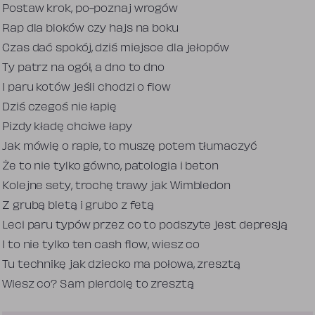
Postaw krok, po-poznaj wrogów
Rap dla bloków czy hajs na boku
Czas dać spokój, dziś miejsce dla jełopów
Ty patrz na ogół, a dno to dno
I paru kotów jeśli chodzi o flow
Dziś czegoś nie łapię
Pizdy kładę chciwe łapy
Jak mówię o rapie, to muszę potem tłumaczyć
Że to nie tylko gówno, patologia i beton
Kolejne sety, trochę trawy jak Wimbledon
Z grubą bletą i grubo z fetą
Leci paru typów przez co to podszyte jest depresją
I to nie tylko ten cash flow, wiesz co
Tu technikę jak dziecko ma połowa, zresztą
Wiesz co? Sam pierdolę to zresztą