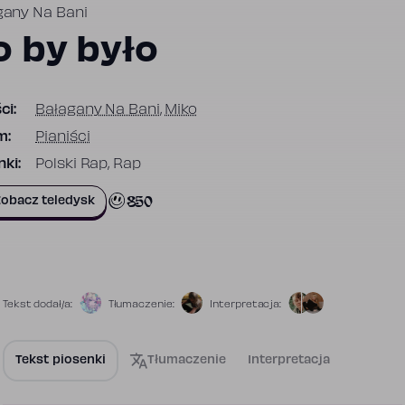
gany Na Bani
o by było
ci:
Bałagany Na Bani
,
Miko
m:
Pianiści
ki:
Polski Rap, Rap
850
obacz teledysk
Tekst dodał/a:
Tłumaczenie:
Interpretacja:
Tekst piosenki
Tłumaczenie
Interpretacja