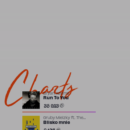
Charts
Bryan Adams
Run To You
35 923
Gruby Mielzky
ft.
The
Returners
Blisko mnie
2 108