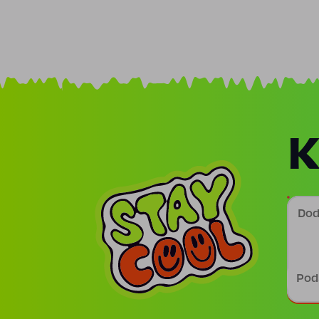
K
Doda
Podp