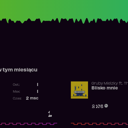
w tym miesiącu
Gruby Mielzky
ft.
T
1
Ost.:
Blisko mnie
Poprzednia pozycja
1
Max:
Najwyższa pozycja
2
msc
Czas:
Obecność w rankingu
2 108
1.