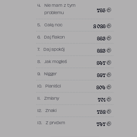
4.
Nie mam z tym
795
problemu
2 029
5.
Całą noc
993
6.
Daj flakon
923
7.
Daj spokój
947
8.
Jak mogłeś
967
9.
Nigger
904
10.
Pianiści
701
11.
Zmiany
752
12.
Znaki
747
13.
Z prvdxm