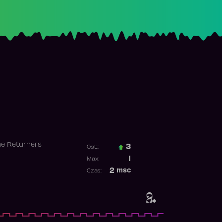
he Returners
3
Ost.:
Poprzednia pozycja
1
Max:
Najwyższa pozycja
2
msc
Czas:
Obecność w rankingu
2.