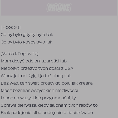
Tekst piosenki
[Hook x4]
Co by było gdyby było tak
Co by było gdyby było jak
[Verse 1: Poplavitz]
Mam dosyć odcieni szarości lub
Niedosyt przeżyć tych gości z USA
Wiesz jak oni żyją i ja też chcę tak
Bez wad, ten świat prosty do bólu jak kreska
Masz bezmiar wszystkich możliwości
I cash na wszystkie przyjemności, ty
Sprawa pierwsza, kiedy słucham tych rapów to
Brak podejścia albo podejście dzieciaków co