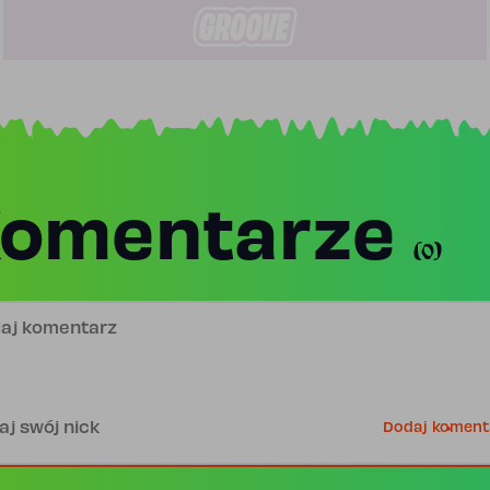
omentarze
(0)
j komentarz
is
Dodaj koment