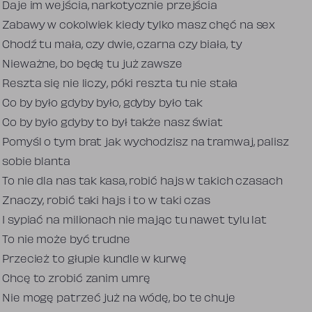
Daje im wejścia, narkotycznie przejścia
Zabawy w cokolwiek kiedy tylko masz chęć na sex
Chodź tu mała, czy dwie, czarna czy biała, ty
Nieważne, bo będę tu już zawsze
Reszta się nie liczy, póki reszta tu nie stała
Co by było gdyby było, gdyby było tak
Co by było gdyby to był także nasz świat
Pomyśl o tym brat jak wychodzisz na tramwaj, palisz
sobie blanta
To nie dla nas tak kasa, robić hajs w takich czasach
Znaczy, robić taki hajs i to w taki czas
I sypiać na milionach nie mając tu nawet tylu lat
To nie może być trudne
Przecież to głupie kundle w kurwę
Chcę to zrobić zanim umrę
Nie mogę patrzeć już na wódę, bo te chuje