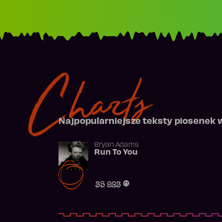
Charts
Najpopularniejsze teksty piosenek 
Bryan Adams
Run To You
35 923