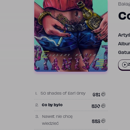
Bała
C
Artyś
Albu
Gatun
Z
681
1.
50 shades of Earl Grey
850
2.
Co by było
3.
Nawet nie chcę
882
wiedzieć