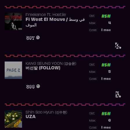
Freekence
ft.
Hostile
Ost:
Fi West El Mouve / في وسط
Poprzednia p
4
Max:
الموف
Najwyższa p
1
msc
Czas:
Obecność w 
867
4.
KANG SEUNG YOON (강승윤)
Ost:
버선발 (FOLLOW)
Poprzednia p
5
Max:
Najwyższa p
1
msc
Czas:
Obecność w 
866
5.
Shin Soo Hyun (신수현)
Ost:
UZA
Poprzednia p
6
Max:
Najwyższa p
1
msc
Czas: