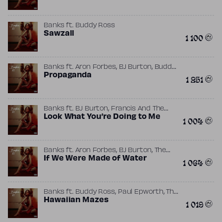
Banks
ft.
Buddy Ross
Sawzall
1 100
,
,
Banks
ft.
Aron Forbes
BJ Burton
Buddy
,
Ross
Propaganda
Tim Anderson
1 251
,
Banks
ft.
BJ Burton
Francis And The
,
Lights
Look What You’re Doing to Me
The Wiild
1 004
,
,
Banks
ft.
Aron Forbes
BJ Burton
The
Wiild
If We Were Made of Water
1 064
,
,
Banks
ft.
Buddy Ross
Paul Epworth
The
Wiild
Hawaiian Mazes
1 019