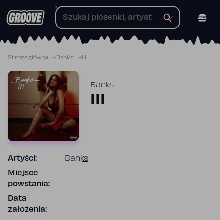
Przejdź
do
treści
Strona główna
Banks
III
Banks
III
Artyści:
Banks
Miejsce
powstania:
Data
założenia: