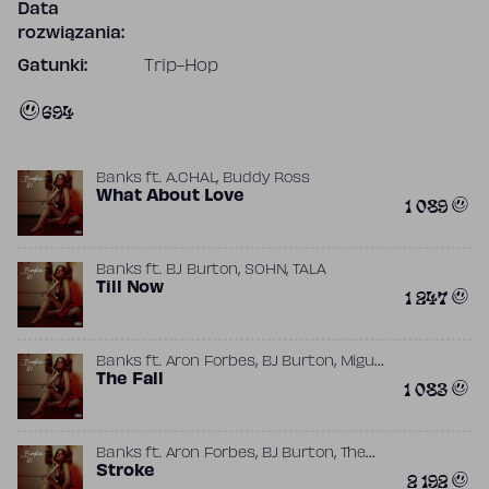
Data
rozwiązania:
Gatunki:
Trip-Hop
694
,
Banks
ft.
A.CHAL
Buddy Ross
What About Love
1 089
,
,
Banks
ft.
BJ Burton
SOHN
TALA
Till Now
1 247
,
,
,
Banks
ft.
Aron Forbes
BJ Burton
Miguel
,
Simon Christensen
The Fall
Tim Anderson
1 083
,
,
Banks
ft.
Aron Forbes
BJ Burton
The
,
Wiild
Stroke
Tim Anderson
2 192