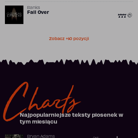
Banks
Fall Over
777
Zobacz +10 pozycji
Charts
Najpopularniejsze teksty piosenek w
tym miesiącu
Bryan Adams