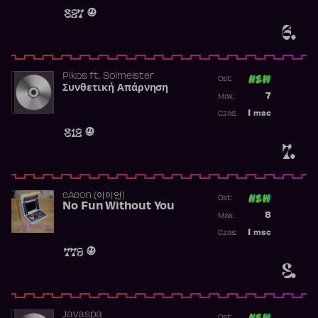
Obecność w 
827
6.
Pikos
ft.
Solmeister
Ost:
Συνθετική Απάρνηση
Poprzednia p
7
Max:
Najwyższa p
1
msc
Czas:
Obecność w 
812
7.
​eAeon (이이언)
Ost:
No Fun Without You
Poprzednia p
8
Max:
Najwyższa p
1
msc
Czas:
Obecność w 
779
8.
Javaspa
Ost: