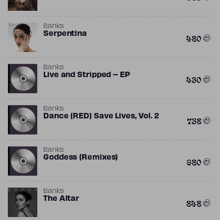
Banks
Serpentina
480
Banks
Live and Stripped – EP
430
Banks
Dance (RED) Save Lives, Vol. 2
738
Banks
Goddess (Remixes)
680
Banks
The Altar
848