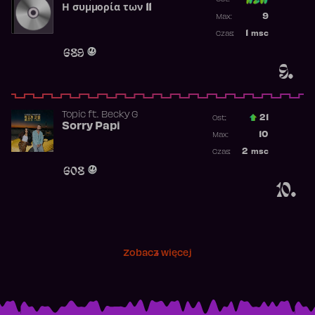
Η συμμορία των 11
Poprzednia p
9
Max:
Najwyższa p
1
msc
Czas:
Obecność w 
689
9.
Topic
ft.
Becky G
21
Ost.:
Sorry Papi
Poprzednia p
10
Max:
Najwyższa po
2
msc
Czas:
Obecność w r
608
10.
Zobacz więcej