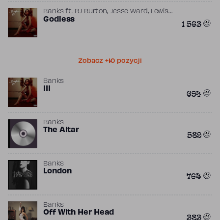
,
,
Banks
ft.
BJ Burton
Jesse Ward
Lewis
,
,
Tautaiolefua
Godless
Sean Walker
The Wiild
1 563
Zobacz +10 pozycji
Banks
III
694
Banks
The Altar
589
Banks
London
764
Banks
Off With Her Head
383