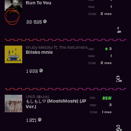
1
Ost.:
Run To You
Poprzednia p
1
Max:
Najwyższa po
2
msc
Czas:
Obecność w r
35 828
1.
Gruby Mielzky
ft.
The Returners
3
Ost.:
Blisko mnie
Poprzednia p
1
Max:
Najwyższa po
2
msc
Czas:
Obecność w r
1 652
2.
UNIS (유니스)
Ost:
もしもし♡ (MoshiMoshi) (JP
Poprzednia p
3
Max:
Ver.)
Najwyższa p
1
msc
Czas:
Obecność w 
1 271
3.