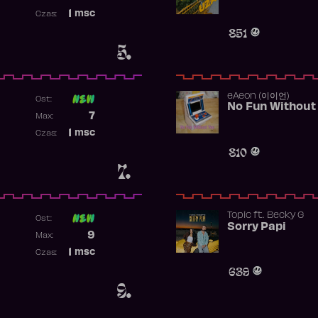
Najwyższa pozycja
1
msc
Czas:
Obecność w rankingu
851
5.
​eAeon (이이언)
Ost:
No Fun Without
Poprzednia pozycja
7
Max:
Najwyższa pozycja
1
msc
Czas:
Obecność w rankingu
810
7.
Topic
ft.
Becky G
Ost:
Sorry Papi
Poprzednia pozycja
9
Max:
Najwyższa pozycja
1
msc
Czas:
Obecność w rankingu
639
9.