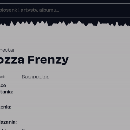
nectar
ozza Frenzy
ci:
Bassnectar
sce
tania:
enia:
ązania: