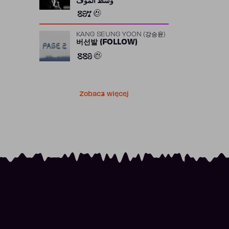
وسط الموف
897
KANG SEUNG YOON (강승윤)
버선발 (FOLLOW)
889
Zobacz więcej