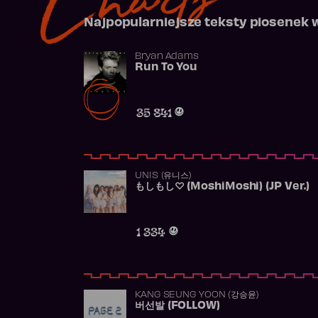
Najpopularniejsze teksty piosenek 
Bryan Adams
Run To You
35 841
UNIS (유니스)
もしもし♡ (MoshiMoshi) (JP Ver.)
1 334
KANG SEUNG YOON (강승윤)
버선발 (FOLLOW)