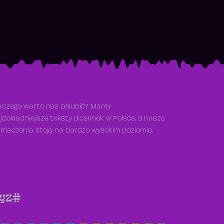
aczego warto nas polubić? Mamy
jdokładniejsze teksty piosenek w Polsce, a nasze
umaczenia stoją na bardzo wysokim poziomie.
y
z
#