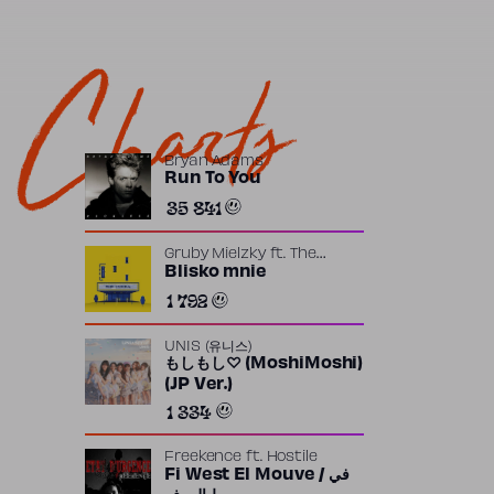
Charts
Bryan Adams
Run To You
35 841
Gruby Mielzky
ft.
The
Returners
Blisko mnie
1 792
UNIS (유니스)
もしもし♡ (MoshiMoshi)
(JP Ver.)
1 334
Freekence
ft.
Hostile
Fi West El Mouve / في