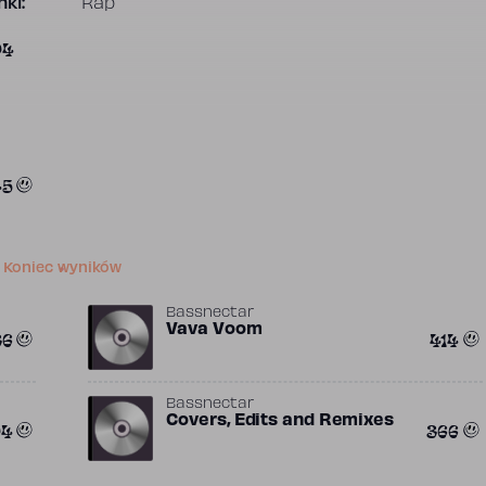
ki:
Rap
04
45
Koniec wyników
Bassnectar
Vava Voom
36
414
Bassnectar
Covers, Edits and Remixes
04
366