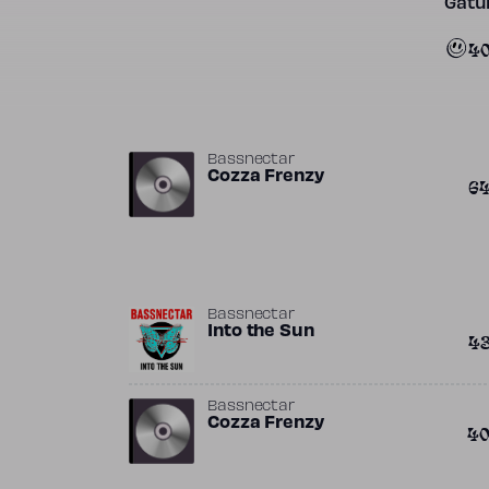
Gatun
4
Bassnectar
Cozza Frenzy
6
Bassnectar
Into the Sun
4
Bassnectar
Cozza Frenzy
4