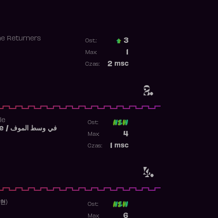
he Returners
3
Ost.:
Poprzednia pozycja
1
Max:
Najwyższa pozycja
2
msc
Czas:
Obecność w rankingu
2.
le
Ost:
Fi West El Mouve / في وسط الموف
Poprzednia pozycja
4
Max:
Najwyższa pozycja
1
msc
Czas:
Obecność w rankingu
4.
수현)
Ost:
Poprzednia pozycja
6
Max: