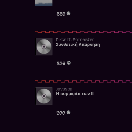
889
Pikos
ft.
Solmeister
Συνθετική Απάρνηση
836
Javaspa
Η συμμορία των 11
700