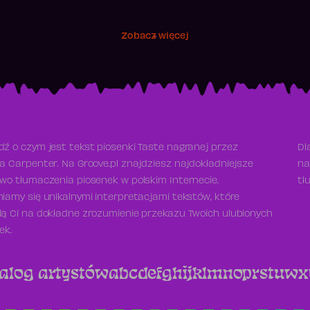
Zobacz więcej
ź o czym jest tekst piosenki Taste nagranej przez
Dl
a Carpenter. Na Groove.pl znajdziesz najdokładniejsze
na
wo tłumaczenia piosenek w polskim Internecie.
tł
iamy się unikalnymi interpretacjami tekstów, które
ą Ci na dokładne zrozumienie przekazu Twoich ulubionych
ek.
alog artystów
a
b
c
d
e
f
g
h
i
j
k
l
m
n
o
p
r
s
t
u
w
x