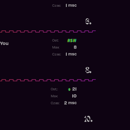
Najwyższa pozycja
1
msc
Czas:
Obecność w rankingu
6.
Ost:
 You
Poprzednia pozycja
8
Max:
Najwyższa pozycja
1
msc
Czas:
Obecność w rankingu
8.
21
Ost.:
Poprzednia pozycja
10
Max:
Najwyższa pozycja
2
msc
Czas:
Obecność w rankingu
10.