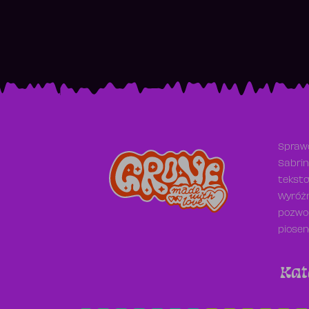
Sprawd
Sabrin
teksto
Wyróżn
pozwol
piosen
Kat