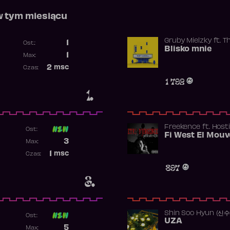
w tym miesiącu
Gruby Mielzky
ft.
T
1
Ost.:
Blisko mnie
Poprzednia pozycja
1
Max:
Najwyższa pozycja
2
msc
Czas:
Obecność w rankingu
1 792
1.
Freekence
ft.
Hosti
Ost:
Poprzednia pozycja
3
Max:
Najwyższa pozycja
1
msc
Czas:
Obecność w rankingu
897
3.
Shin Soo Hyun (신
Ost:
UZA
Poprzednia pozycja
5
Max: