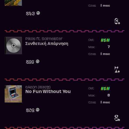
Najwyższa p
1
msc
Czas:
Obecność w 
843
6.
Pikos
ft.
Solmeister
Ost:
Συνθετική Απάρνηση
Poprzednia p
7
Max:
Najwyższa p
1
msc
Czas:
Obecność w 
826
7.
​eAeon (이이언)
Ost:
No Fun Without You
Poprzednia p
8
Max:
Najwyższa p
1
msc
Czas:
Obecność w 
802
8.