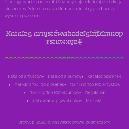
Dlaczego warto nas polubić? Mamy najdokładniejsze teksty
piosenek w Polsce, a nasze tłumaczenia stoją na bardzo
wysokim poziomie.
Katalog artystów
a
b
c
d
e
f
g
h
i
j
k
l
m
n
o
p
r
s
t
u
w
x
y
z
#
Katalog artystów
Katalog albumów
Katalog piosenek
Ranking Top 100 piosenek
Ranking Top 100 artystów
Ranking Top 100 albumów
Regulamin
Ustawienia prywatności
Kontakt
Groove.pl 2026 © Wszystkie prawa zastrzeżone