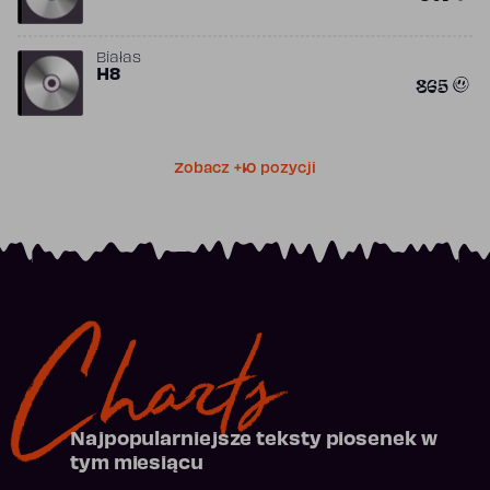
Białas
H8
865
Zobacz +10 pozycji
Charts
Najpopularniejsze teksty piosenek w
tym miesiącu