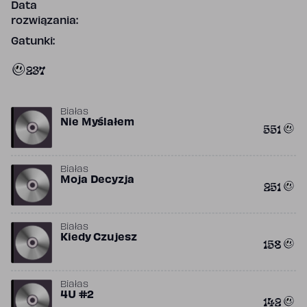
Data
rozwiązania:
Gatunki:
237
Białas
Nie Myślałem
551
Białas
Moja Decyzja
251
Białas
Kiedy Czujesz
158
Białas
4U #2
142