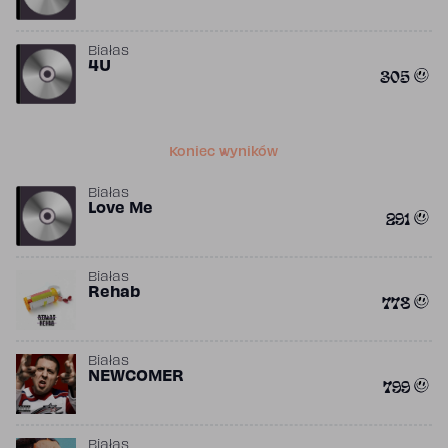
Białas
4U
305
Koniec wyników
Białas
Love Me
291
Białas
Rehab
778
Białas
NEWCOMER
799
Białas