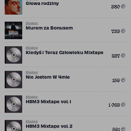
Głowa rodziny
380
Białas
Murem za Bonusem
733
Białas
Kiedyś i Teraz Człowieku Mixtape
237
Białas
Nie Jestem W 4mie
156
Białas
H8M3 Mixtape vol. 1
1 093
Białas
H8M3 Mixtape vol. 2
561