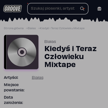
Przejdź
do
treści
Strona główna
Białas
Kiedyś i Teraz Człowieku Mixtape
Białas
Kiedyś i Teraz
Człowieku
Mixtape
Artyści:
Białas
Miejsce
powstania:
Data
założenia: