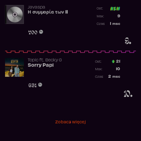
Javaspa
Ost:
Η συμμορία των 11
Poprzednia p
9
Max:
Najwyższa p
1
msc
Czas:
Obecność w 
700
9.
Topic
ft.
Becky G
21
Ost.:
Sorry Papi
Poprzednia p
10
Max:
Najwyższa po
2
msc
Czas:
Obecność w r
631
10.
Zobacz więcej