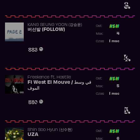
3.
KANG SEUNG YOON (강승윤)
Ost:
버선발 (FOLLOW)
Poprzednia p
4
Max:
Najwyższa p
1
msc
Czas:
Obecność w 
883
4.
Freekence
ft.
Hostile
Ost:
Fi West El Mouve / في وسط
Poprzednia p
5
Max:
الموف
Najwyższa p
1
msc
Czas:
Obecność w 
880
5.
Shin Soo Hyun (신수현)
Ost:
UZA
Poprzednia p
6
Max: