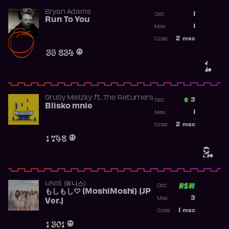
Bryan Adams
1
Ost.:
Run To You
Poprzednia p
1
Max:
Najwyższa po
2
msc
Czas:
Obecność w r
35 834
1.
Gruby Mielzky
ft.
The Returners
3
Ost.:
Blisko mnie
Poprzednia p
1
Max:
Najwyższa po
2
msc
Czas:
Obecność w r
1 748
2.
UNIS (유니스)
Ost:
もしもし♡ (MoshiMoshi) (JP
Poprzednia p
3
Max:
Ver.)
Najwyższa p
1
msc
Czas:
Obecność w 
1 301