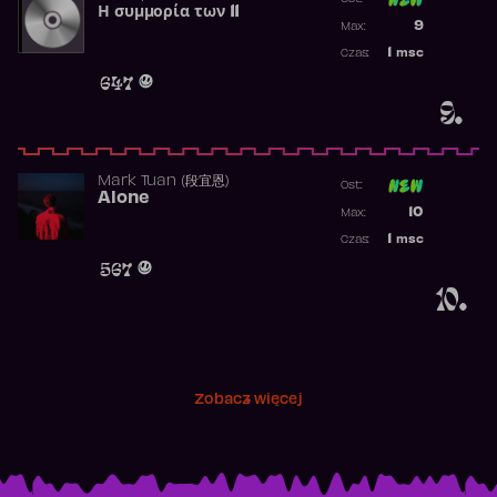
Η συμμορία των 11
Poprzednia p
9
Max:
Najwyższa p
1
msc
Czas:
Obecność w 
647
9.
Mark Tuan (段宜恩)
Ost:
Alone
Poprzednia p
10
Max:
Najwyższa p
1
msc
Czas:
Obecność w 
567
10.
Zobacz więcej