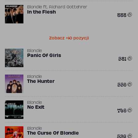
Blondie
ft.
Richard Gottehrer
In the Flesh
888
Zobacz +10 pozycji
Blondie
Panic Of Girls
581
Blondie
The Hunter
559
Blondie
No Exit
749
Blondie
The Curse Of Blondie
536