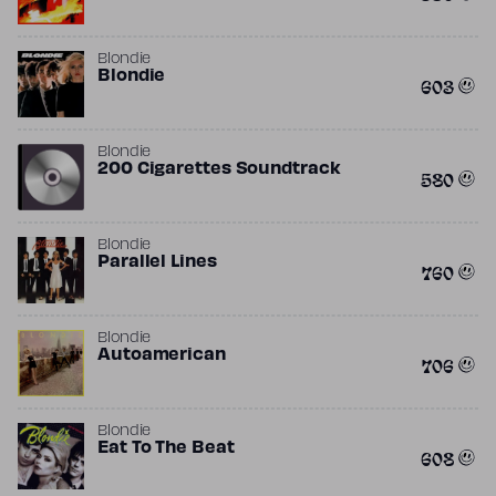
Blondie
Blondie
603
Blondie
200 Cigarettes Soundtrack
580
Blondie
Parallel Lines
760
Blondie
Autoamerican
706
Blondie
Eat To The Beat
608