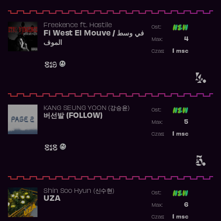
Freekence
ft.
Hostile
Ost:
Fi West El Mouve / في وسط
Poprzednia p
4
Max:
الموف
Najwyższa p
1
msc
Czas:
Obecność w 
819
4.
KANG SEUNG YOON (강승윤)
Ost:
버선발 (FOLLOW)
Poprzednia p
5
Max:
Najwyższa p
1
msc
Czas:
Obecność w 
818
5.
Shin Soo Hyun (신수현)
Ost:
UZA
Poprzednia p
6
Max:
Najwyższa p
1
msc
Czas: