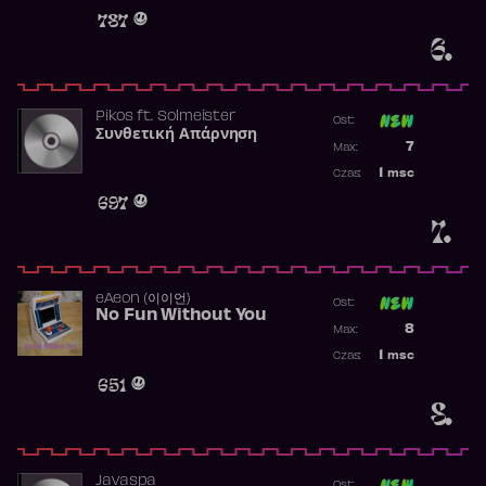
Obecność w 
787
6.
Pikos
ft.
Solmeister
Ost:
Συνθετική Απάρνηση
Poprzednia p
7
Max:
Najwyższa p
1
msc
Czas:
Obecność w 
697
7.
​eAeon (이이언)
Ost:
No Fun Without You
Poprzednia p
8
Max:
Najwyższa p
1
msc
Czas:
Obecność w 
651
8.
Javaspa
Ost: