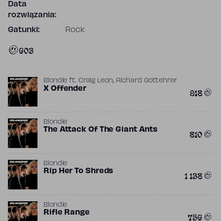
Data
rozwiązania:
Gatunki:
Rock
603
,
Blondie
ft.
Craig Leon
Richard Gottehrer
X Offender
918
Blondie
The Attack Of The Giant Ants
810
Blondie
Rip Her To Shreds
1 138
Blondie
Rifle Range
756