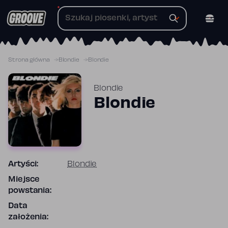
Przejdź
do
treści
Strona główna
Blondie
Blondie
Blondie
Blondie
Artyści:
Blondie
Miejsce
powstania:
Data
założenia: