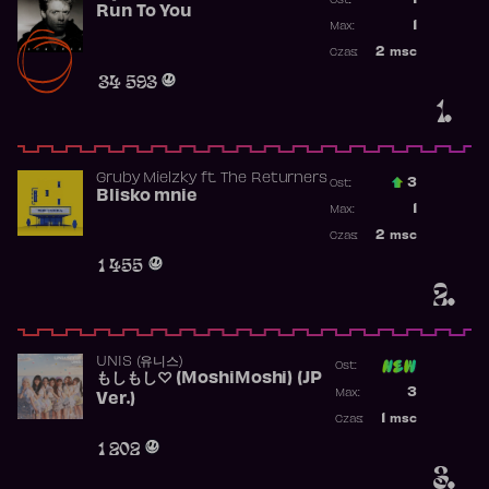
1
Ost.:
Run To You
Poprzednia p
1
Max:
Najwyższa po
2
msc
Czas:
Obecność w r
34 593
1.
Gruby Mielzky
ft.
The Returners
3
Ost.:
Blisko mnie
Poprzednia p
1
Max:
Najwyższa po
2
msc
Czas:
Obecność w r
1 455
2.
UNIS (유니스)
Ost:
もしもし♡ (MoshiMoshi) (JP
Poprzednia p
3
Max:
Ver.)
Najwyższa p
1
msc
Czas:
Obecność w 
1 202
3.