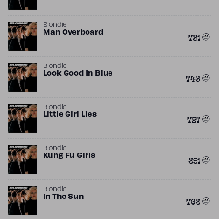
Blondie
Man Overboard
731
Blondie
Look Good In Blue
743
Blondie
Little Girl Lies
727
Blondie
Kung Fu Girls
891
Blondie
In The Sun
768