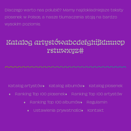
Dlaczego warto nas polubić? Mamy najdokładniejsze teksty
piosenek w Polsce, a nasze tłumaczenia stoją na bardzo
wysokim poziomie.
Katalog artystów
a
b
c
d
e
f
g
h
i
j
k
l
m
n
o
p
r
s
t
u
w
x
y
z
#
Katalog artystów
Katalog albumów
Katalog piosenek
Ranking Top 100 piosenek
Ranking Top 100 artystów
Ranking Top 100 albumów
Regulamin
Ustawienia prywatności
Kontakt