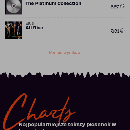
The Platinum Collection
337
Blue
All Rise
401
Koniec wyników
Charts
Najpopularniejsze teksty piosenek w