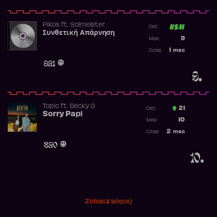
Pikos
ft.
Solmeister
Ost:
Συνθετική Απάρνηση
Poprzednia p
9
Max:
Najwyższa p
1
msc
Czas:
Obecność w 
921
9.
Topic
ft.
Becky G
21
Ost.:
Sorry Papi
Poprzednia p
10
Max:
Najwyższa po
2
msc
Czas:
Obecność w r
820
10.
Zobacz więcej