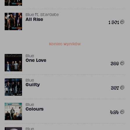
Blue
ft.
StarGate
All Rise
1 501
Koniec wyników
Blue
One Love
396
Blue
Guilty
397
Blue
Colours
424
Blue