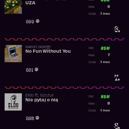
UZA
Poprzednia p
6
Max:
Najwyższa p
1
msc
Czas:
Obecność w 
966
6.
​eAeon (이이언)
Ost:
No Fun Without You
Poprzednia p
7
Max:
Najwyższa p
1
msc
Czas:
Obecność w 
951
7.
Eldo
ft.
Szczur
Ost:
Nie pytaj o nią
Poprzednia p
8
Max:
Najwyższa p
1
msc
Czas:
Obecność w 
928
8.