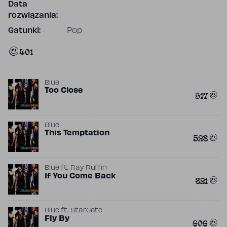
Data
rozwiązania:
Gatunki:
Pop
401
Blue
Too Close
517
Blue
This Temptation
528
Blue
ft.
Ray Ruffin
If You Come Back
821
Blue
ft.
StarGate
Fly By
606