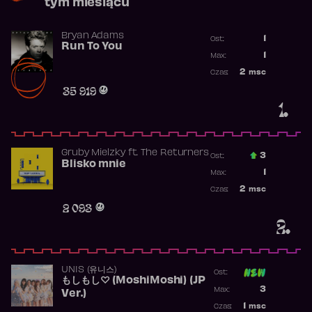
tym miesiącu
Bryan Adams
1
Ost.:
Run To You
Poprzednia p
1
Max:
Najwyższa po
2
msc
Czas:
Obecność w r
35 919
1.
Gruby Mielzky
ft.
The Returners
3
Ost.:
Blisko mnie
Poprzednia p
1
Max:
Najwyższa po
2
msc
Czas:
Obecność w r
2 093
2.
UNIS (유니스)
Ost:
もしもし♡ (MoshiMoshi) (JP
Poprzednia p
3
Max:
Ver.)
Najwyższa p
1
msc
Czas: