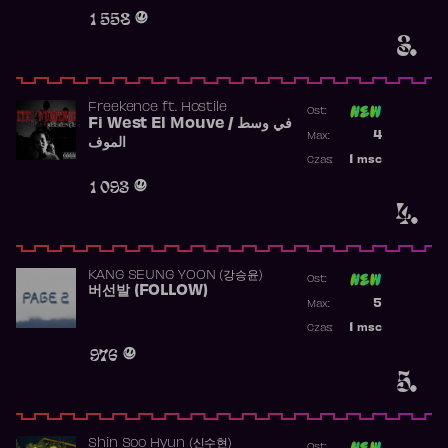
Obecność w 
1 558
3.
Freekence
ft.
Hostile
Ost:
Fi West El Mouve / في وسط
Poprzednia p
4
Max:
الموف
Najwyższa p
1
msc
Czas:
Obecność w 
1 093
4.
KANG SEUNG YOON (강승윤)
Ost:
버선발 (FOLLOW)
Poprzednia p
5
Max:
Najwyższa p
1
msc
Czas:
Obecność w 
976
5.
Shin Soo Hyun (신수현)
Ost: