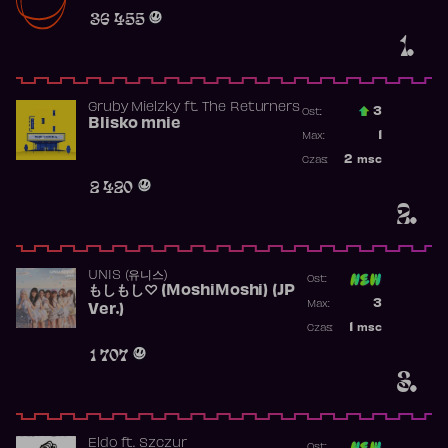
Obecność w r
36 455
1.
Gruby Mielzky
ft.
The Returners
3
Ost.:
Blisko mnie
Poprzednia p
1
Max:
Najwyższa po
2
msc
Czas:
Obecność w r
2 420
2.
UNIS (유니스)
Ost:
もしもし♡ (MoshiMoshi) (JP
Poprzednia p
3
Max:
Ver.)
Najwyższa p
1
msc
Czas:
Obecność w 
1 707
3.
Eldo
ft.
Szczur
Ost: