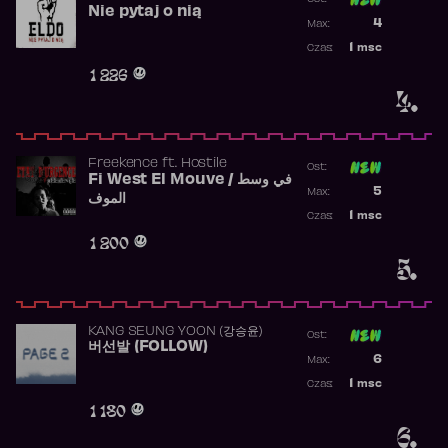
Nie pytaj o nią
Poprzednia p
4
Max:
Najwyższa p
1
msc
Czas:
Obecność w 
1 226
4.
Freekence
ft.
Hostile
Ost:
Fi West El Mouve / في وسط
Poprzednia p
5
Max:
الموف
Najwyższa p
1
msc
Czas:
Obecność w 
1 200
5.
KANG SEUNG YOON (강승윤)
Ost:
버선발 (FOLLOW)
Poprzednia p
6
Max:
Najwyższa p
1
msc
Czas:
Obecność w 
1 180
6.