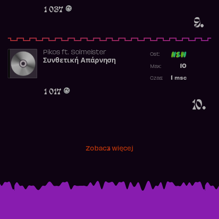
Obecność w r
1 037
9.
Pikos
ft.
Solmeister
Ost:
Συνθετική Απάρνηση
Poprzednia p
10
Max:
Najwyższa p
1
msc
Czas:
Obecność w 
1 017
10.
Zobacz więcej