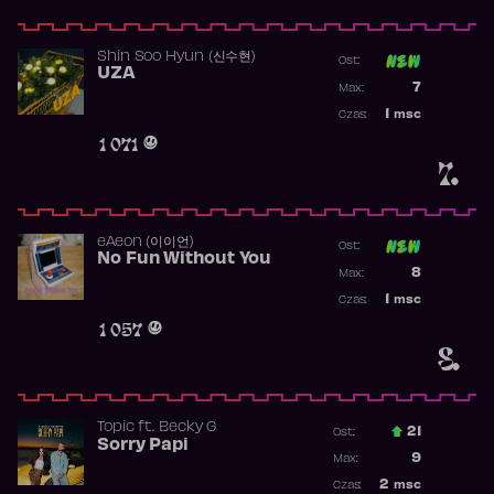
Shin Soo Hyun (신수현)
Ost:
UZA
Poprzednia p
7
Max:
Najwyższa p
1
msc
Czas:
Obecność w 
1 071
7.
​eAeon (이이언)
Ost:
No Fun Without You
Poprzednia p
8
Max:
Najwyższa p
1
msc
Czas:
Obecność w 
1 057
8.
Topic
ft.
Becky G
21
Ost.:
Sorry Papi
Poprzednia p
9
Max:
Najwyższa po
2
msc
Czas: