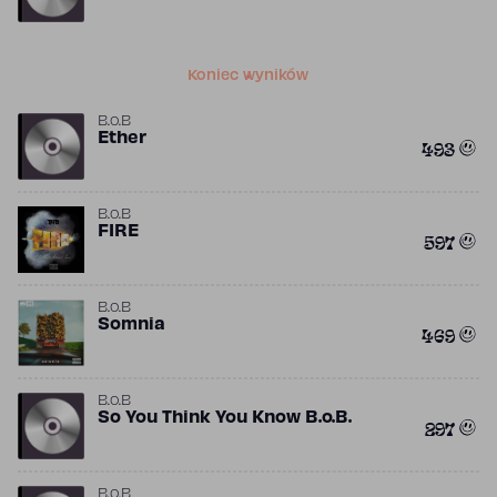
Koniec wyników
B.o.B
Ether
493
B.o.B
FIRE
597
B.o.B
Somnia
469
B.o.B
So You Think You Know B.o.B.
297
B.o.B