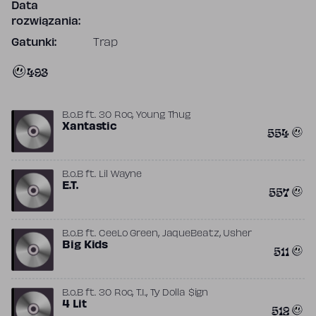
Data
rozwiązania:
Gatunki:
Trap
493
,
B.o.B
ft.
30 Roc
Young Thug
Xantastic
554
B.o.B
ft.
Lil Wayne
E.T.
557
,
,
B.o.B
ft.
CeeLo Green
JaqueBeatz
Usher
Big Kids
511
,
,
B.o.B
ft.
30 Roc
T.I.
Ty Dolla $ign
4 Lit
512