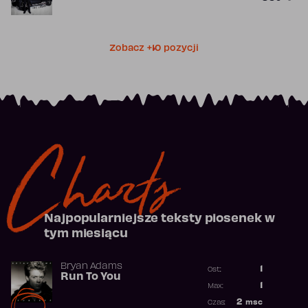
Zobacz +10 pozycji
Charts
Najpopularniejsze teksty piosenek w
tym miesiącu
Bryan Adams
1
Ost.:
Run To You
Poprzednia p
1
Max:
Najwyższa po
2
msc
Czas: