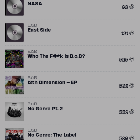
NASA
63
B.o.B
East Side
131
B.o.B
Who The F#*k Is B.o.B?
525
B.o.B
12th Dimension – EP
532
B.o.B
No Genre Pt. 2
552
B.o.B
No Genre: The Label
596