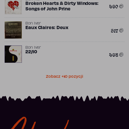
Broken Hearts & Dirty Windows:
460
Songs of John Prine
Bon Iver
Eaux Claires: Deux
517
Bon Iver
22/10
468
Zobacz +10 pozycji