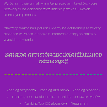
Wyróżniamy się unikalnymi interpretacjami tekstów, które
pozwolą Ci na dokładne zrozumienie przekazu Twoich
ulubionych piosenek.
Dlaczego warto nas polubić? Mamy najdokładniejsze teksty
piosenek w Polsce, a nasze tłumaczenia stoją na bardzo
wysokim poziomie.
Katalog artystów
a
b
c
d
e
f
g
h
i
j
k
l
m
n
o
p
r
s
t
u
w
x
y
z
#
Katalog artystów
Katalog albumów
Katalog piosenek
Ranking Top 100 piosenek
Ranking Top 100 artystów
Ranking Top 100 albumów
Regulamin