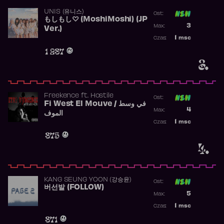
UNIS (유니스)
Ost:
もしもし♡ (MoshiMoshi) (JP
Poprzednia p
3
Max:
Ver.)
Najwyższa p
1
msc
Czas:
Obecność w 
1 287
3.
Freekence
ft.
Hostile
Ost:
Fi West El Mouve / في وسط
Poprzednia p
4
Max:
الموف
Najwyższa p
1
msc
Czas:
Obecność w 
875
4.
KANG SEUNG YOON (강승윤)
Ost:
버선발 (FOLLOW)
Poprzednia p
5
Max:
Najwyższa p
1
msc
Czas:
Obecność w 
871