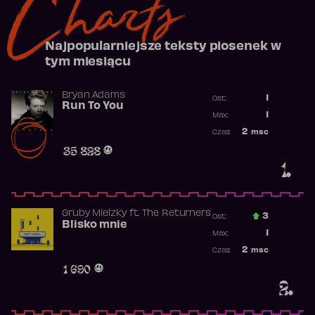
Charts
Najpopularniejsze teksty piosenek w
tym miesiącu
Bryan Adams
1
Ost.:
Run To You
Poprzednia p
1
Max:
Najwyższa po
2
msc
Czas:
Obecność w r
35 828
1.
Gruby Mielzky
ft.
The Returners
3
Ost.:
Blisko mnie
Poprzednia p
1
Max:
Najwyższa po
2
msc
Czas:
Obecność w r
1 690
2.