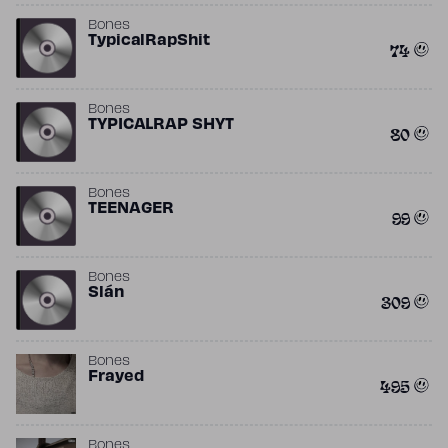
Bones
TypicalRapShit
74
Bones
TYPICALRAP SHYT
80
Bones
TEENAGER
99
Bones
Slán
309
Bones
Frayed
495
Bones