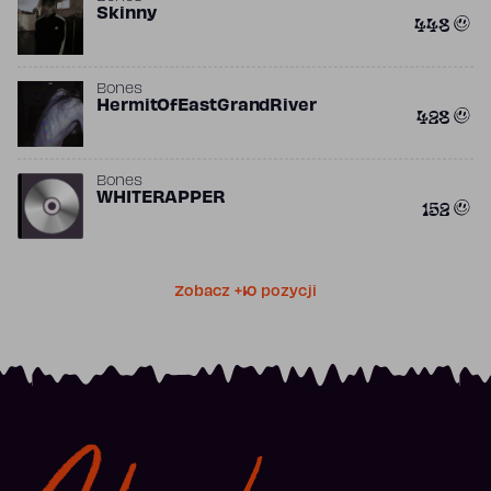
Skinny
448
Bones
HermitOfEastGrandRiver
428
Bones
WHITERAPPER
152
Zobacz +10 pozycji