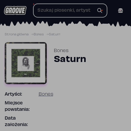
Przejdź
do
treści
Strona główna
Bones
Saturn
Bones
Saturn
Artyści:
Bones
Miejsce
powstania:
Data
założenia: