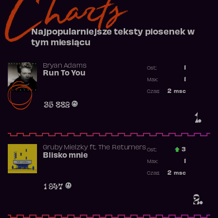
Charts
Najpopularniejsze teksty piosenek w
tym miesiącu
Bryan Adams
1
Ost.:
Run To You
Poprzednia p
1
Max:
Najwyższa po
2
msc
Czas:
Obecność w r
35 882
1.
Gruby Mielzky
ft.
The Returners
3
Ost.:
Blisko mnie
Poprzednia p
1
Max:
Najwyższa po
2
msc
Czas:
Obecność w r
1 947
2.