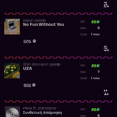
5.
​eAeon (이이언)
Ost:
No Fun Without You
Poprzednia p
6
Max:
Najwyższa p
1
msc
Czas:
Obecność w 
904
6.
Shin Soo Hyun (신수현)
Ost:
UZA
Poprzednia p
7
Max:
Najwyższa p
1
msc
Czas:
Obecność w 
892
7.
Pikos
ft.
Solmeister
Ost:
Συνθετική Απάρνηση
Poprzednia p
8
Max: