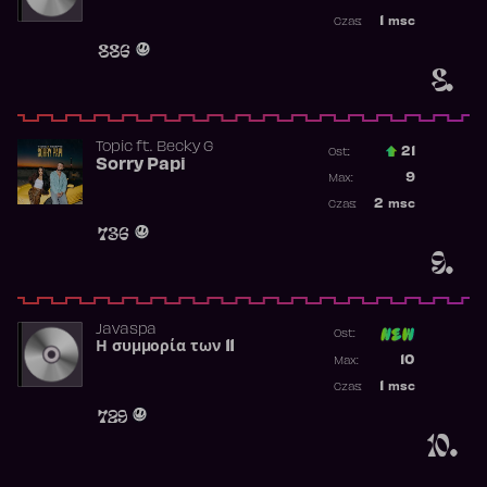
Najwyższa p
1
msc
Czas:
Obecność w 
886
8.
Topic
ft.
Becky G
21
Ost.:
Sorry Papi
Poprzednia p
9
Max:
Najwyższa po
2
msc
Czas:
Obecność w r
736
9.
Javaspa
Ost:
Η συμμορία των 11
Poprzednia p
10
Max:
Najwyższa p
1
msc
Czas:
Obecność w 
729
10.