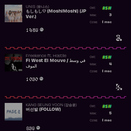
UNIS (유니스)
Ost:
もしもし♡ (MoshiMoshi) (JP
Poprzednia p
3
Max:
Ver.)
Najwyższa p
1
msc
Czas:
Obecność w 
1 486
3.
Freekence
ft.
Hostile
Ost:
Fi West El Mouve / في وسط
Poprzednia p
4
Max:
الموف
Najwyższa p
1
msc
Czas:
Obecność w 
1 030
4.
KANG SEUNG YOON (강승윤)
Ost:
버선발 (FOLLOW)
Poprzednia p
5
Max:
Najwyższa p
1
msc
Czas:
Obecność w 
936