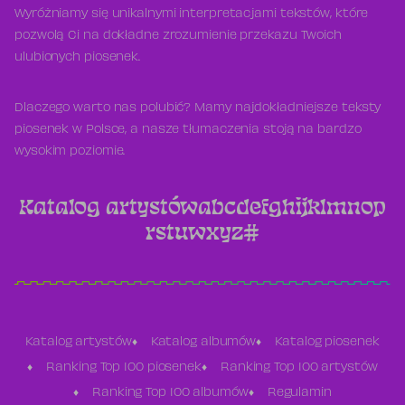
Wyróżniamy się unikalnymi interpretacjami tekstów, które
pozwolą Ci na dokładne zrozumienie przekazu Twoich
ulubionych piosenek.
Dlaczego warto nas polubić? Mamy najdokładniejsze teksty
piosenek w Polsce, a nasze tłumaczenia stoją na bardzo
wysokim poziomie.
Katalog artystów
a
b
c
d
e
f
g
h
i
j
k
l
m
n
o
p
r
s
t
u
w
x
y
z
#
Katalog artystów
Katalog albumów
Katalog piosenek
Ranking Top 100 piosenek
Ranking Top 100 artystów
Ranking Top 100 albumów
Regulamin