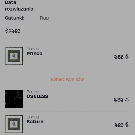
Data
rozwiązania:
Gatunki:
Rap
420
Bones
Prince
485
Koniec wyników
Bones
USELESS
484
Bones
Saturn
420