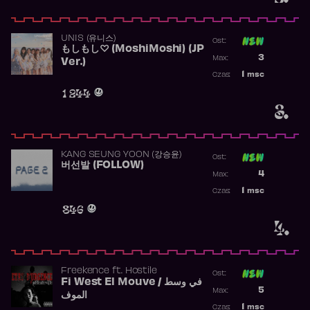
UNIS (유니스)
Ost:
もしもし♡ (MoshiMoshi) (JP
Poprzednia p
3
Max:
Ver.)
Najwyższa p
1
msc
Czas:
Obecność w 
1 244
3.
KANG SEUNG YOON (강승윤)
Ost:
버선발 (FOLLOW)
Poprzednia p
4
Max:
Najwyższa p
1
msc
Czas:
Obecność w 
846
4.
Freekence
ft.
Hostile
Ost:
Fi West El Mouve / في وسط
Poprzednia p
5
Max:
الموف
Najwyższa p
1
msc
Czas: