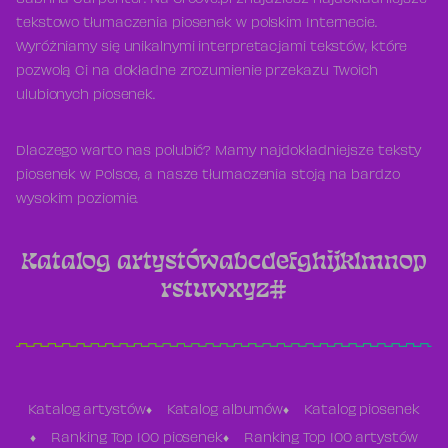
Sabrina Carpenter. Na Groove.pl znajdziesz najdokładniejsze
tekstowo tłumaczenia piosenek w polskim Internecie.
Wyróżniamy się unikalnymi interpretacjami tekstów, które
pozwolą Ci na dokładne zrozumienie przekazu Twoich
ulubionych piosenek.
Dlaczego warto nas polubić? Mamy najdokładniejsze teksty
piosenek w Polsce, a nasze tłumaczenia stoją na bardzo
wysokim poziomie.
Katalog artystów
a
b
c
d
e
f
g
h
i
j
k
l
m
n
o
p
r
s
t
u
w
x
y
z
#
Katalog artystów
Katalog albumów
Katalog piosenek
Ranking Top 100 piosenek
Ranking Top 100 artystów