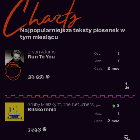
Charts
Najpopularniejsze teksty piosenek w
tym miesiącu
Bryan Adams
1
Ost.:
Run To You
Poprzednia p
1
Max:
Najwyższa po
2
msc
Czas:
Obecność w r
34 614
1.
Gruby Mielzky
ft.
The Returners
3
Ost.:
Blisko mnie
Poprzednia p
1
Max:
Najwyższa po
2
msc
Czas:
Obecność w r
1 543
2.