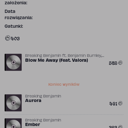
założenia:
Data
rozwiązania:
Gatunki:
403
,
Breaking Benjamin
ft.
Benjamin Burnley
David Bendeth
Blow Me Away (feat. Valora)
589
Koniec wyników
Breaking Benjamin
Aurora
461
Breaking Benjamin
Ember
393