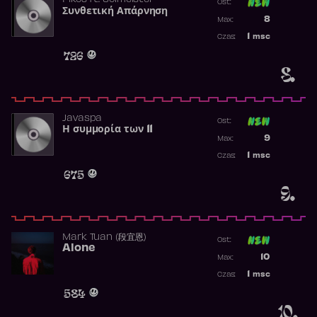
Pikos
ft.
Solmeister
Ost:
Συνθετική Απάρνηση
Poprzednia p
8
Max:
Najwyższa p
1
msc
Czas:
Obecność w 
726
8.
Javaspa
Ost:
Η συμμορία των 11
Poprzednia p
9
Max:
Najwyższa p
1
msc
Czas:
Obecność w 
675
9.
Mark Tuan (段宜恩)
Ost:
Alone
Poprzednia p
10
Max:
Najwyższa p
1
msc
Czas:
Obecność w 
584
10.