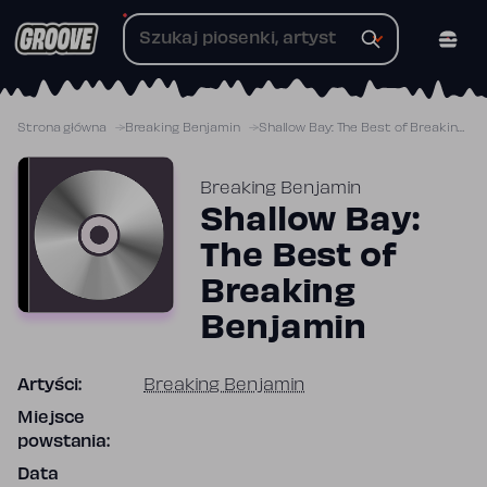
Przejdź
do
treści
Strona główna
Breaking Benjamin
Shallow Bay: The Best of Breaking Benjamin
Breaking Benjamin
Shallow Bay:
The Best of
Breaking
Benjamin
Artyści:
Breaking Benjamin
Miejsce
powstania:
Data