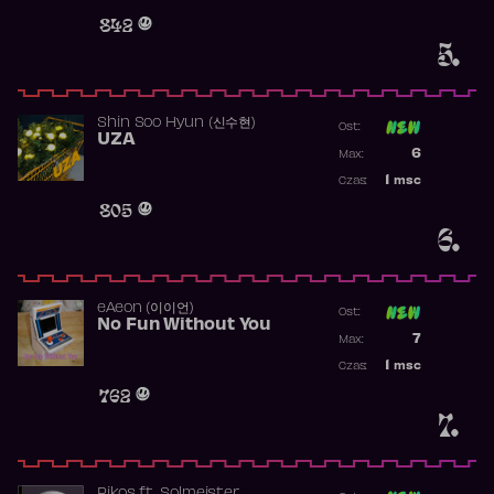
Obecność w 
842
5.
Shin Soo Hyun (신수현)
Ost:
UZA
Poprzednia p
6
Max:
Najwyższa p
1
msc
Czas:
Obecność w 
805
6.
​eAeon (이이언)
Ost:
No Fun Without You
Poprzednia p
7
Max:
Najwyższa p
1
msc
Czas:
Obecność w 
762
7.