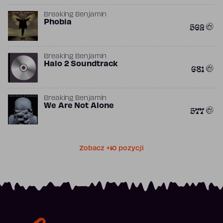
Breaking Benjamin
Phobia
562
Breaking Benjamin
Halo 2 Soundtrack
681
Breaking Benjamin
We Are Not Alone
577
Zobacz +10 pozycji