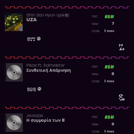
Shin Soo Hyun (신수현)
Ost:
UZA
Poprzednia p
7
Max:
Najwyższa p
1
msc
Czas:
Obecność w 
877
7.
Pikos
ft.
Solmeister
Ost:
Συνθετική Απάρνηση
Poprzednia p
8
Max:
Najwyższa p
1
msc
Czas:
Obecność w 
868
8.
Javaspa
Ost:
Η συμμορία των 11
Poprzednia p
9
Max:
Najwyższa p
1
msc
Czas: