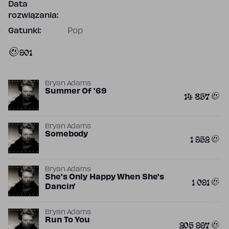
Data
rozwiązania:
Gatunki:
Pop
901
Bryan Adams
Summer Of '69
14 857
Bryan Adams
Somebody
1 952
Bryan Adams
She's Only Happy When She's
1 091
Dancin'
Bryan Adams
Run To You
205 997