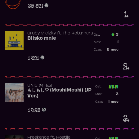
Obecność w r
35 871
1.
Gruby Mielzky
ft.
The Returners
3
Ost.:
Blisko mnie
Poprzednia p
1
Max:
Najwyższa po
2
msc
Czas:
Obecność w r
1 891
2.
UNIS (유니스)
Ost:
もしもし♡ (MoshiMoshi) (JP
Poprzednia p
3
Max:
Ver.)
Najwyższa p
1
msc
Czas:
Obecność w 
1 425
3.
Freekence
ft.
Hostile
Ost: