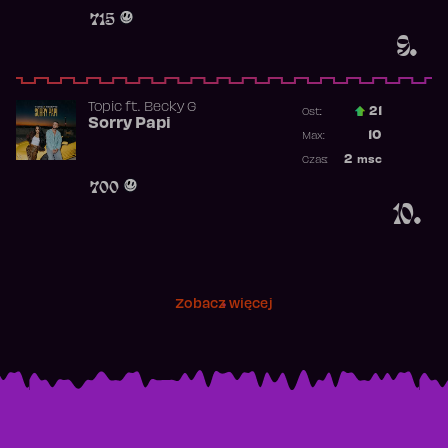
Obecność w 
715
9.
Topic
ft.
Becky G
21
Ost.:
Sorry Papi
Poprzednia p
10
Max:
Najwyższa po
2
msc
Czas:
Obecność w r
700
10.
Zobacz więcej