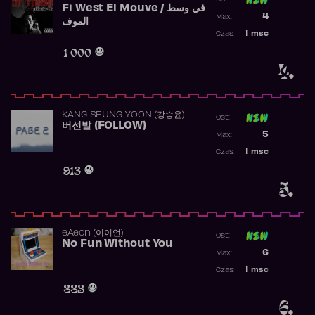
Fi West El Mouve / في وسط
Poprzednia p
4
Max:
الموف
Najwyższa p
1
msc
Czas:
Obecność w 
1 000
4.
KANG SEUNG YOON (강승윤)
Ost:
버선발 (FOLLOW)
Poprzednia p
5
Max:
Najwyższa p
1
msc
Czas:
Obecność w 
913
5.
​eAeon (이이언)
Ost:
No Fun Without You
Poprzednia p
6
Max:
Najwyższa p
1
msc
Czas:
Obecność w 
883
6.