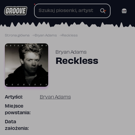
Przejdź
do
treści
Strona główna
Bryan Adams
Reckless
Bryan Adams
Reckless
Artyści:
Bryan Adams
Miejsce
powstania:
Data
założenia: