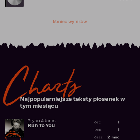
Koniec wyników
Charts
Najpopularniejsze teksty piosenek w
tym miesiącu
Bryan Adams
1
Ost.:
Run To You
Poprzednia p
1
Max:
Najwyższa po
2
msc
Czas: