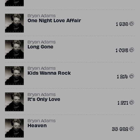
Bryan Adams
One Night Love Affair
1 639
Bryan Adams
Long Gone
1 038
Bryan Adams
Kids Wanna Rock
1 214
Bryan Adams
It's Only Love
1 271
Bryan Adams
Heaven
35 692