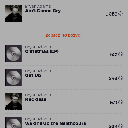
Bryan Adams
Ain't Gonna Cry
1 059
Zobacz +10 pozycji
Bryan Adams
Christmas (EP)
517
Bryan Adams
Get Up
626
Bryan Adams
Reckless
901
Bryan Adams
Waking Up the Neighbours
668