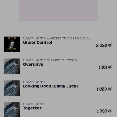
,
Calvin Harris & Alesso
ft.
Alesso
Calvin
,
Harris
Under Control
Theo Hutchcraft
2 623
Calvin Harris
ft.
Ummet Ozcan
Overdrive
1 181
Calvin Harris
Looking Good (Badly Luck)
1 050
Calvin Harris
Together
1 090