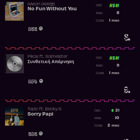
​eAeon (이이언)
Ost:
No Fun Without You
Poprzednia p
8
Max:
Najwyższa p
1
msc
Czas:
Obecność w 
988
8.
Pikos
ft.
Solmeister
Ost:
Συνθετική Απάρνηση
Poprzednia p
9
Max:
Najwyższa p
1
msc
Czas:
Obecność w 
954
9.
Topic
ft.
Becky G
21
Ost.:
Sorry Papi
Poprzednia p
10
Max:
Najwyższa po
2
msc
Czas:
Obecność w r
898