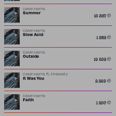
Calvin Harris
Summer
19 327
Calvin Harris
Slow Acid
1 282
Calvin Harris
Outside
16 952
Calvin Harris
ft.
Firebeatz
It Was You
2 265
Calvin Harris
Faith
1 250