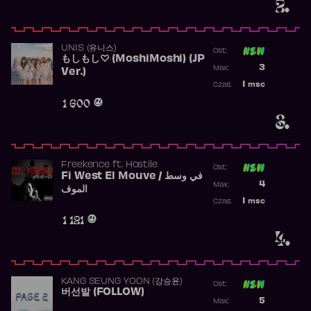
2.
UNIS (유니스)
Ost:
もしもし♡ (MoshiMoshi) (JP
Poprzednia p
3
Max:
Ver.)
Najwyższa p
1
msc
Czas:
Obecność w 
1 600
3.
Freekence
ft.
Hostile
Ost:
Fi West El Mouve / في وسط
Poprzednia p
4
Max:
الموف
Najwyższa p
1
msc
Czas:
Obecność w 
1 121
4.
KANG SEUNG YOON (강승윤)
Ost:
버선발 (FOLLOW)
Poprzednia p
5
Max:
Najwyższa p