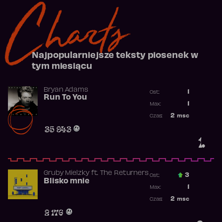
Charts
Najpopularniejsze teksty piosenek w
tym miesiącu
Bryan Adams
1
Ost.:
Run To You
Poprzednia p
1
Max:
Najwyższa po
2
msc
Czas:
Obecność w r
35 943
1.
Gruby Mielzky
ft.
The Returners
3
Ost.:
Blisko mnie
Poprzednia p
1
Max:
Najwyższa po
2
msc
Czas:
Obecność w r
2 176