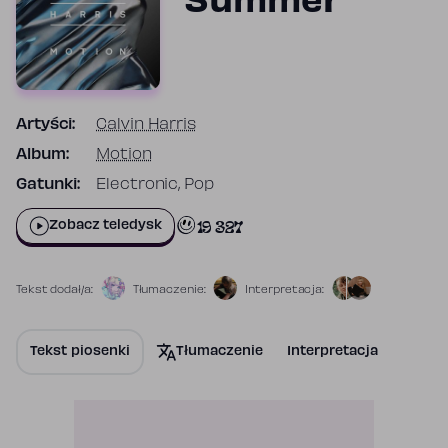
Summer
Artyści:
Calvin Harris
Album:
Motion
Gatunki:
Electronic, Pop
19 327
Zobacz teledysk
Tekst dodał/a:
Tłumaczenie:
Interpretacja:
Tekst piosenki
Tłumaczenie
Interpretacja