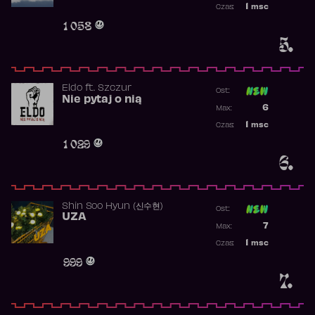
1
msc
Czas:
Obecność w 
1 058
5.
Eldo
ft.
Szczur
Ost:
Nie pytaj o nią
Poprzednia p
6
Max:
Najwyższa p
1
msc
Czas:
Obecność w 
1 029
6.
Shin Soo Hyun (신수현)
Ost:
UZA
Poprzednia p
7
Max:
Najwyższa p
1
msc
Czas:
Obecność w 
999
7.