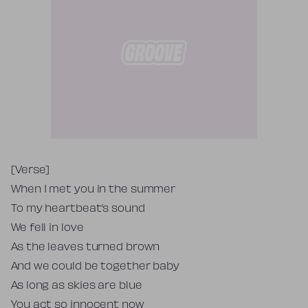
Tekst piosenki
[Verse]
When I met you in the summer
To my heartbeat’s sound
We fell in love
As the leaves turned brown
And we could be together baby
As long as skies are blue
You act so innocent now