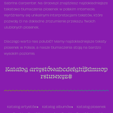
Sabrina Carpenter. Na Groove.pl znajdziesz najdokładniejsze
tekstowo tłumaczenia piosenek w polskim Internecie.
Wyróżniamy się unikalnymi interpretacjami tekstów, które
pozwolą Ci na dokładne zrozumienie przekazu Twoich
ulubionych piosenek.
Dlaczego warto nas polubić? Mamy najdokładniejsze teksty
piosenek w Polsce, a nasze tłumaczenia stoją na bardzo
wysokim poziomie.
Katalog artystów
a
b
c
d
e
f
g
h
i
j
k
l
m
n
o
p
r
s
t
u
w
x
y
z
#
Katalog artystów
Katalog albumów
Katalog piosenek