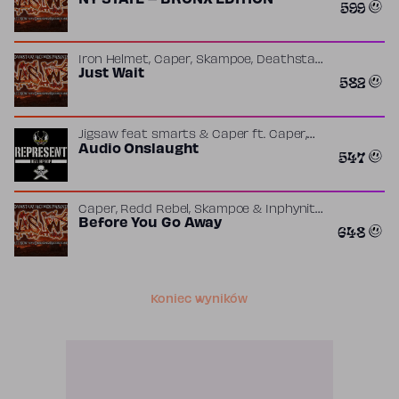
NY STATE – BRONX EDITION
599
Iron Helmet, Caper, Skampoe, Deathstar,
Jigsaw, Sinista & Redd Rebel – Just Wait
Just Wait
582
,
,
,
,
ft.
Caper
Deathstar
Iron Helmet
Jigsaw
,
,
Lord Beatjitzu
Redd Rebel – Just Wait
,
Sinista
Skampoe
,
Jigsaw feat smarts & Caper
ft.
Caper
,
,
Jigsaw
Audio Onslaught
Luka
Smarts
547
Caper, Redd Rebel, Skampoe & Inphynit
,
– Before You Go Away
Before You Go Away
ft.
Caper
648
,
Clanarchy
Inphynit – Before You Go
,
,
Away
​Redd Rebel
Skampoe
Koniec wyników