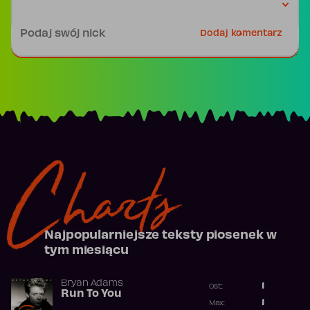
Podpis
Dodaj komentarz
Charts
Najpopularniejsze teksty piosenek w
tym miesiącu
Bryan Adams
1
Ost.:
Run To You
Poprzednia p
1
Max: