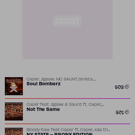
Caper, Jigsaw, MC SAUNT, Sinista,
Deathstar, Skampoe​,​Redd Rebel &
Soul Bomberz
602
,
,
,
Inphynit
ft.
Caper
Deathstar
Inphynit
,
,
,
,
Jigsaw
MC SAUNT
​Redd Rebel
Sinista
Skampoe
,
Caper feat Jigsaw & Saunt
ft.
Caper
,
,
DiractBeats
Not The Same
Jigsaw
MC SAUNT
601
,
Bloody Raw feat Caper
ft.
Caper
Kas the
,
,
Saboture
Luka
MC SAUNT