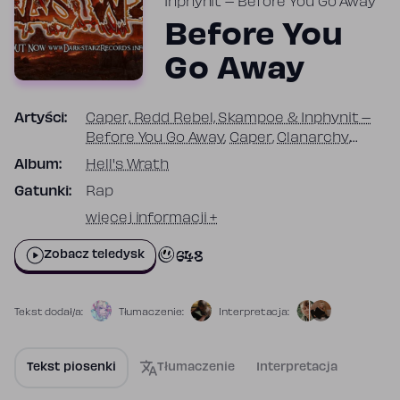
Inphynit – Before You Go Away
Before You
Go Away
Artyści:
Caper, Redd Rebel, Skampoe & Inphynit –
Before You Go Away
,
Caper
,
Clanarchy
,
Inphynit – Before You Go Away
,
​Redd Rebel
,
Album:
Hell's Wrath
Skampoe
Gatunki:
Rap
więcej informacji +
648
Zobacz teledysk
Tekst dodał/a:
Tłumaczenie:
Interpretacja:
Tekst piosenki
Tłumaczenie
Interpretacja