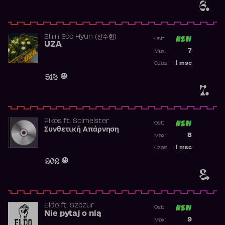
6.
Shin Soo Hyun (신수현)
Ost:
UZA
Poprzednia p
7
Max:
Najwyższa p
1
msc
Czas:
Obecność w 
914
7.
Pikos
ft.
Solmeister
Ost:
Συνθετική Απάρνηση
Poprzednia p
8
Max:
Najwyższa p
1
msc
Czas:
Obecność w 
909
8.
Eldo
ft.
Szczur
Ost:
Nie pytaj o nią
Poprzednia p
9
Max: