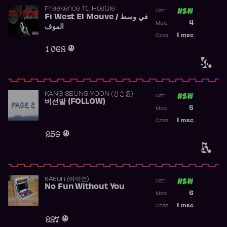
Freekence
ft.
Hostile
Ost:
Fi West El Mouve / في وسط
Poprzednia p
4
Max:
الموف
Najwyższa p
1
msc
Czas:
Obecność w 
1 062
4.
KANG SEUNG YOON (강승윤)
Ost:
버선발 (FOLLOW)
Poprzednia p
5
Max:
Najwyższa p
1
msc
Czas:
Obecność w 
956
5.
​eAeon (이이언)
Ost:
No Fun Without You
Poprzednia p
6
Max:
Najwyższa p
1
msc
Czas:
Obecność w 
927