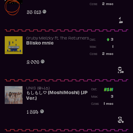
Najwyższa po
2
msc
Czas:
Obecność w r
35 913
1.
Gruby Mielzky
ft.
The Returners
3
Ost.:
Blisko mnie
Poprzednia p
1
Max:
Najwyższa po
2
msc
Czas:
Obecność w r
2 009
2.
UNIS (유니스)
Ost:
もしもし♡ (MoshiMoshi) (JP
Poprzednia p
3
Max:
Ver.)
Najwyższa p
1
msc
Czas:
Obecność w 
1 524
3.