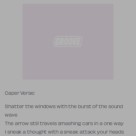
Tekst piosenki
Caper Verse:
Shatter the windows with the burst of the sound
wave
The arrow still travels smashing cars in a one way
I sneak a thought with a sneak attack your heads