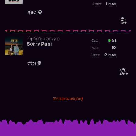
Najwyższa p
1
msc
Czas:
Obecność w 
860
9.
Topic
ft.
Becky G
21
Ost.:
Sorry Papi
Poprzednia p
10
Max:
Najwyższa po
2
msc
Czas:
Obecność w r
773
10.
Zobacz więcej