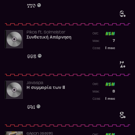
Obecność w 
770
6.
Pikos
ft.
Solmeister
Ost:
Συνθετική Απάρνηση
Poprzednia p
7
Max:
Najwyższa p
1
msc
Czas:
Obecność w 
668
7.
Javaspa
Ost:
Η συμμορία των 11
Poprzednia p
8
Max:
Najwyższa p
1
msc
Czas:
Obecność w 
641
8.
​eAeon (이이언)
Ost: