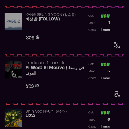
KANG SEUNG YOON (강승윤)
Ost:
버선발 (FOLLOW)
Poprzednia p
4
Max:
Najwyższa p
1
msc
Czas:
Obecność w 
802
4.
Freekence
ft.
Hostile
Ost:
Fi West El Mouve / في وسط
Poprzednia p
5
Max:
الموف
Najwyższa p
1
msc
Czas:
Obecność w 
799
5.
Shin Soo Hyun (신수현)
Ost:
UZA
Poprzednia p
6
Max:
Najwyższa p
1
msc
Czas: