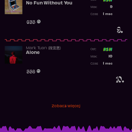
No Fun Without You
Poprzednia p
9
Max:
Najwyższa p
1
msc
Czas:
Obecność w 
635
9.
Mark Tuan (段宜恩)
Ost:
Alone
Poprzednia p
10
Max:
Najwyższa p
1
msc
Czas:
Obecność w 
559
10.
Zobacz więcej