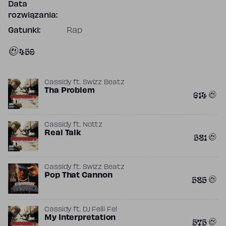
Data
rozwiązania:
Gatunki:
Rap
459
Cassidy
ft.
Swizz Beatz
Tha Problem
614
Cassidy
ft.
Nottz
Real Talk
581
Cassidy
ft.
Swizz Beatz
Pop That Cannon
585
Cassidy
ft.
DJ Felli Fel
My Interpretation
575