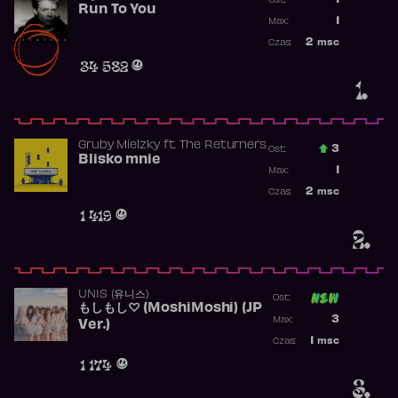
1
Ost.:
Run To You
Poprzednia p
1
Max:
Najwyższa po
2
msc
Czas:
Obecność w r
34 582
1.
Gruby Mielzky
ft.
The Returners
3
Ost.:
Blisko mnie
Poprzednia p
1
Max:
Najwyższa po
2
msc
Czas:
Obecność w r
1 419
2.
UNIS (유니스)
Ost:
もしもし♡ (MoshiMoshi) (JP
Poprzednia p
3
Max:
Ver.)
Najwyższa p
1
msc
Czas:
Obecność w 
1 174
3.