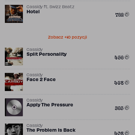
Cassidy
ft.
Swizz Beatz
Hotel
792
Zobacz +10 pozycji
Cassidy
Split Personality
459
Cassidy
Face 2 Face
468
Cassidy
Apply The Pressure
395
Cassidy
The Problem Is Back
408