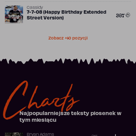
Cassidy
7-7-08 (Happy Birthday Extended
397
Street Version)
Zobacz +10 pozycji
Charts
Najpopularniejsze teksty piosenek w
tym miesiącu
Bryan Adams