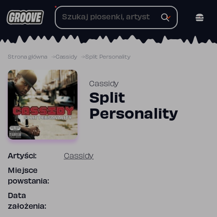
Przejdź
do
treści
Strona główna
Cassidy
Split Personality
Cassidy
Split
Personality
Artyści:
Cassidy
Miejsce
powstania:
Data
założenia: