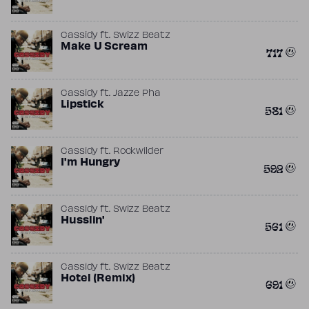
Cassidy
ft.
Swizz Beatz
Make U Scream
717
Cassidy
ft.
Jazze Pha
Lipstick
581
Cassidy
ft.
Rockwilder
I'm Hungry
592
Cassidy
ft.
Swizz Beatz
Husslin'
561
Cassidy
ft.
Swizz Beatz
Hotel (Remix)
691