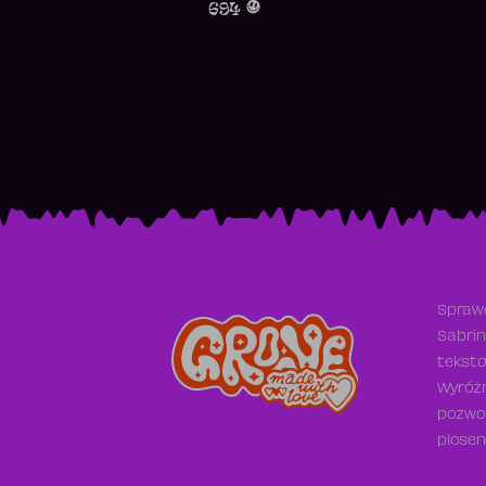
694
Sprawd
Sabrin
teksto
Wyróżn
pozwol
piosen