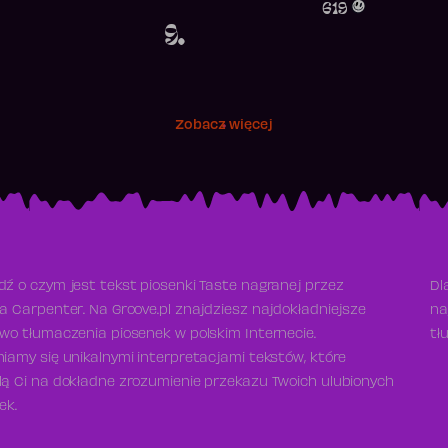
619
9.
Zobacz więcej
ź o czym jest tekst piosenki Taste nagranej przez
Dl
a Carpenter. Na Groove.pl znajdziesz najdokładniejsze
na
wo tłumaczenia piosenek w polskim Internecie.
tł
iamy się unikalnymi interpretacjami tekstów, które
ą Ci na dokładne zrozumienie przekazu Twoich ulubionych
ek.