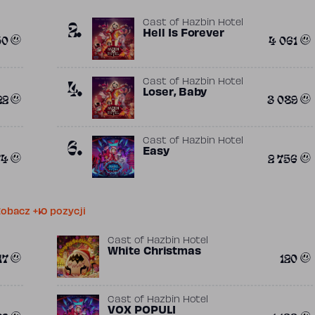
2.
Cast of Hazbin Hotel
Hell Is Forever
50
4 061
4.
Cast of Hazbin Hotel
Loser, Baby
22
3 089
6.
Cast of Hazbin Hotel
Easy
74
2 756
obacz +10 pozycji
Cast of Hazbin Hotel
White Christmas
17
120
Cast of Hazbin Hotel
VOX POPULI