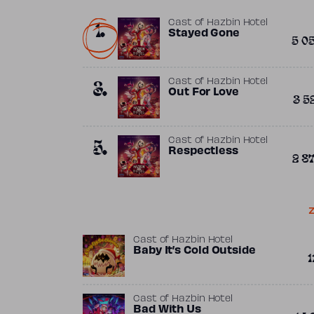
1.
Cast of Hazbin Hotel
Stayed Gone
5 0
3.
Cast of Hazbin Hotel
Out For Love
3 5
5.
Cast of Hazbin Hotel
Respectless
2 8
Z
Cast of Hazbin Hotel
Baby It’s Cold Outside
1
Cast of Hazbin Hotel
Bad With Us