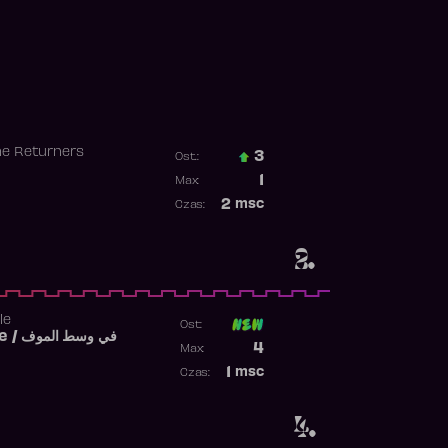
he Returners
3
Ost.:
Poprzednia pozycja
1
Max:
Najwyższa pozycja
2
msc
Czas:
Obecność w rankingu
2.
le
Ost:
Fi West El Mouve / في وسط الموف
Poprzednia pozycja
4
Max:
Najwyższa pozycja
1
msc
Czas:
Obecność w rankingu
4.