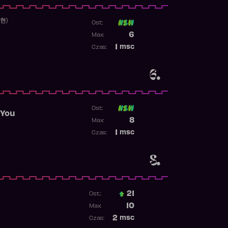
수현)
Ost:
Poprzednia pozycja
6
Max:
Najwyższa pozycja
1
msc
Czas:
Obecność w rankingu
6.
Ost:
 You
Poprzednia pozycja
8
Max:
Najwyższa pozycja
1
msc
Czas:
Obecność w rankingu
8.
21
Ost.:
Poprzednia pozycja
10
Max:
Najwyższa pozycja
2
msc
Czas:
Obecność w rankingu