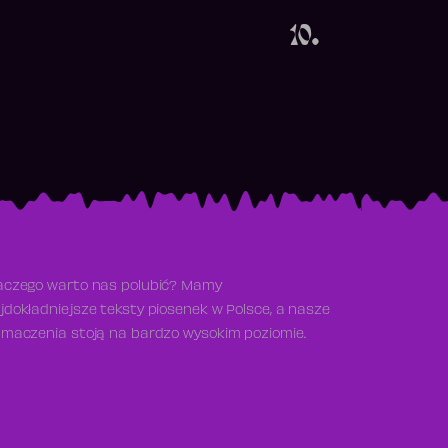
10.
aczego warto nas polubić? Mamy
jdokładniejsze teksty piosenek w Polsce, a nasze
umaczenia stoją na bardzo wysokim poziomie.