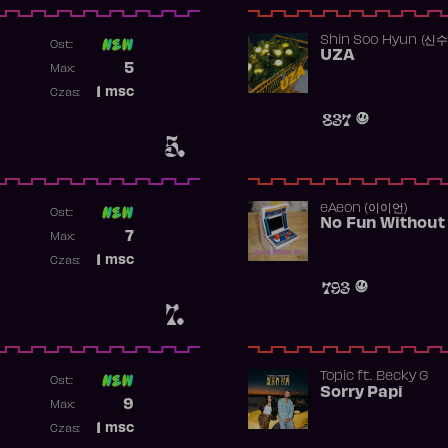
Shin Soo Hyun (신
Ost:
UZA
Poprzednia pozycja
5
Max:
Najwyższa pozycja
1
msc
Czas:
Obecność w rankingu
837
5.
​eAeon (이이언)
Ost:
No Fun Without
Poprzednia pozycja
7
Max:
Najwyższa pozycja
1
msc
Czas:
Obecność w rankingu
793
7.
Topic
ft.
Becky G
Ost:
Sorry Papi
Poprzednia pozycja
9
Max:
Najwyższa pozycja
1
msc
Czas:
Obecność w rankingu