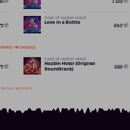
29
1 133
Cast of Hazbin Hotel
Love in a Bottle
77
640
obacz +10 pozycji
Cast of Hazbin Hotel
Hazbin Hotel (Original
77
625
Soundtrack)
Koniec wyników