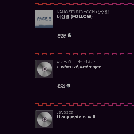
KANG SEUNG YOON (강승윤)
버선발 (FOLLOW)
875
Pikos
ft.
Solmeister
Συνθετική Απάρνηση
821
Javaspa
Η συμμορία των 11