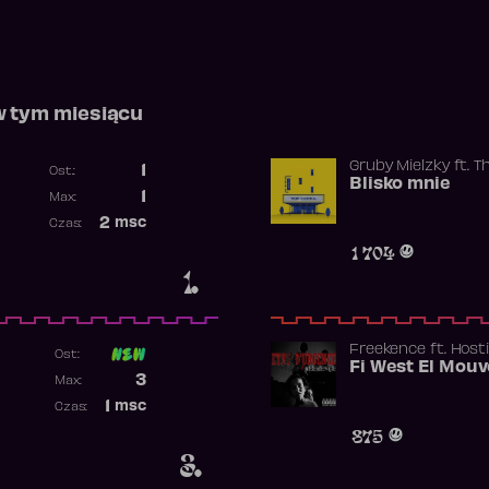
w tym miesiącu
Gruby Mielzky
ft.
T
1
Ost.:
Blisko mnie
Poprzednia pozycja
1
Max:
Najwyższa pozycja
2
msc
Czas:
Obecność w rankingu
1 704
1.
Freekence
ft.
Hosti
Ost:
Poprzednia pozycja
3
Max:
Najwyższa pozycja
1
msc
Czas:
Obecność w rankingu
875
3.