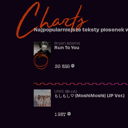
Charts
Najpopularniejsze teksty piosenek 
Bryan Adams
Run To You
35 829
UNIS (유니스)
もしもし♡ (MoshiMoshi) (JP Ver.)
1 287