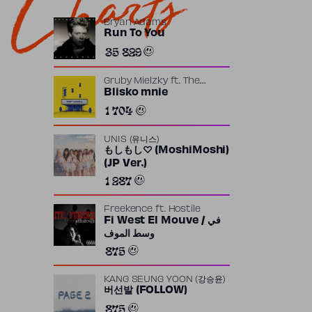
Charts
Bryan Adams
Run To You
35 829
Gruby Mielzky
ft.
The
Returners
Blisko mnie
1 704
UNIS (유니스)
もしもし♡ (MoshiMoshi)
(JP Ver.)
1 287
Freekence
ft.
Hostile
Fi West El Mouve / في
وسط الموف
875
KANG SEUNG YOON (강승윤)
버선발 (FOLLOW)
875