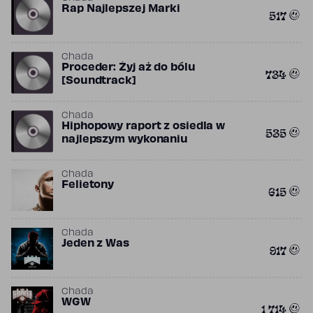
Rap Najlepszej Marki
517
Chada
Proceder: Żyj aż do bólu
734
[Soundtrack]
Chada
Hiphopowy raport z osiedla w
535
najlepszym wykonaniu
Chada
Felietony
615
Chada
Jeden z Was
917
Chada
WGW
1 714