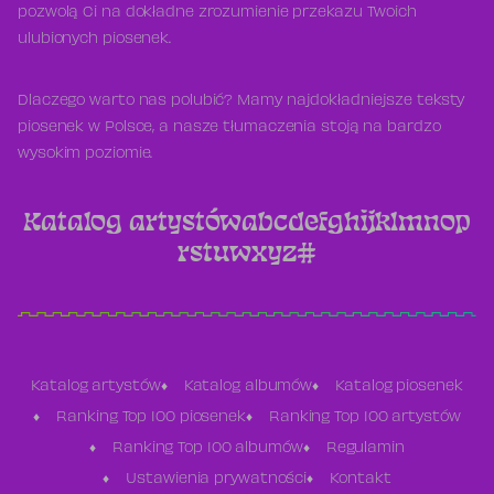
pozwolą Ci na dokładne zrozumienie przekazu Twoich
ulubionych piosenek.
Dlaczego warto nas polubić? Mamy najdokładniejsze teksty
piosenek w Polsce, a nasze tłumaczenia stoją na bardzo
wysokim poziomie.
Katalog artystów
a
b
c
d
e
f
g
h
i
j
k
l
m
n
o
p
r
s
t
u
w
x
y
z
#
Katalog artystów
Katalog albumów
Katalog piosenek
Ranking Top 100 piosenek
Ranking Top 100 artystów
Ranking Top 100 albumów
Regulamin
Ustawienia prywatności
Kontakt