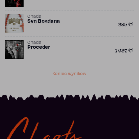
Chada
Syn Bogdana
895
Chada
Proceder
1 037
Koniec wyników
Charts