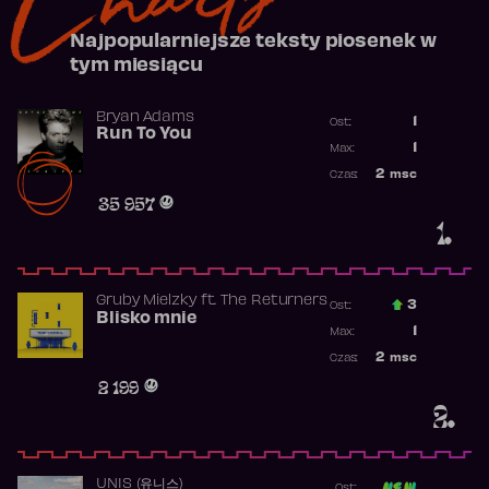
Najpopularniejsze teksty piosenek w
tym miesiącu
Bryan Adams
1
Ost.:
Run To You
Poprzednia p
1
Max:
Najwyższa po
2
msc
Czas:
Obecność w r
35 957
1.
Gruby Mielzky
ft.
The Returners
3
Ost.:
Blisko mnie
Poprzednia p
1
Max:
Najwyższa po
2
msc
Czas:
Obecność w r
2 199
2.
UNIS (유니스)
Ost: