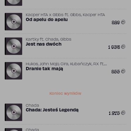
,
Kacper HTA x Gibbs
ft.
Gibbs
Kacper HTA
Od apelu do apelu
926
,
Kartky
ft.
Chada
Gibbs
Jest nas dwóch
1 638
Hukos, John Mojo, Cira, Kubańczyk, RX
ft.
,
,
,
,
Cira
Dranie tak mają
Hukos
JOHN MOJO
Kubańczyk
RX
955
(POL)
Koniec wyników
Chada
Chada: Jesteś Legendą
1 275
Chada