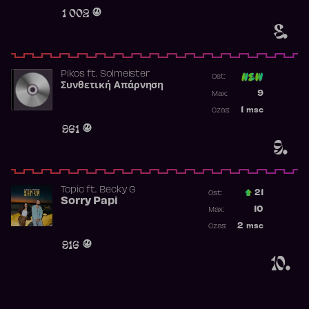
Obecność w 
1 002
8.
Pikos
ft.
Solmeister
Ost:
Συνθετική Απάρνηση
Poprzednia p
9
Max:
Najwyższa p
1
msc
Czas:
Obecność w 
961
9.
Topic
ft.
Becky G
21
Ost.:
Sorry Papi
Poprzednia p
10
Max:
Najwyższa po
2
msc
Czas:
Obecność w r
916
10.