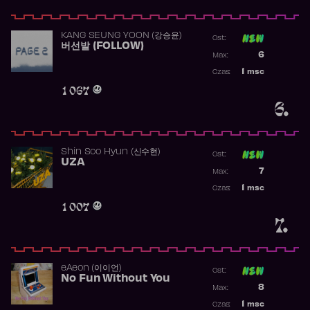
KANG SEUNG YOON (강승윤)
Ost:
버선발 (FOLLOW)
Poprzednia p
6
Max:
Najwyższa p
1
msc
Czas:
Obecność w 
1 067
6.
Shin Soo Hyun (신수현)
Ost:
UZA
Poprzednia p
7
Max:
Najwyższa p
1
msc
Czas:
Obecność w 
1 007
7.
​eAeon (이이언)
Ost:
No Fun Without You
Poprzednia p
8
Max:
Najwyższa p
1
msc
Czas: