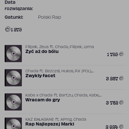
Data
rozwiązania:
Gatunki:
Polski Rap
1 275
,
,
Filipek, Zeus
ft.
Chada
Filipek
Lema
Żyć aż do bólu
1 795
,
,
,
Chada
ft.
Bezczel
Hukos
RX (POL)
Z.B.U.K.U
Zwykły facet
3 287
,
,
,
Kabe x Chada
ft.
Bartzu
Chada
Kabe
Opiat
Wracam do gry
3 782
,
KAZ BAŁAGANE
ft.
APmg
Chada
Rap Najlepszej Marki
2 624