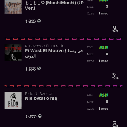
もしもし♡ (MoshiMoshi) (JP
Poprzednia p
3
Max:
Ver.)
Najwyższa p
1
msc
Czas:
Obecność w 
1 613
3.
Freekence
ft.
Hostile
Ost:
Fi West El Mouve / في وسط
Poprzednia p
4
Max:
الموف
Najwyższa p
1
msc
Czas:
Obecność w 
1 138
4.
Eldo
ft.
Szczur
Ost:
Nie pytaj o nią
Poprzednia p
5
Max:
Najwyższa p
1
msc
Czas:
Obecność w 
1 070
5.