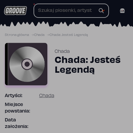
Przejdź
do
treści
Strona główna
Chada
Chada: Jesteś Legendą
Chada
Chada: Jesteś
Legendą
Artyści:
Chada
Miejsce
powstania:
Data
założenia: