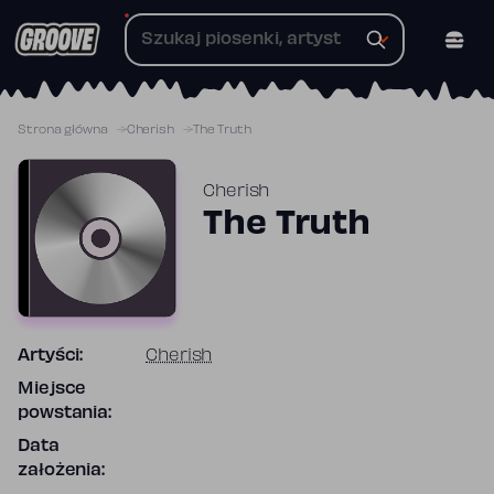
Przejdź
do
treści
Strona główna
Cherish
The Truth
Cherish
The Truth
Artyści:
Cherish
Miejsce
powstania:
Data
założenia: