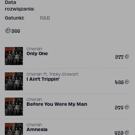
Data
rozwiązania:
Gatunki:
R&B
396
Cherish
Only One
577
Cherish
ft.
Tricky Stewart
I Ain't Trippin'
492
Cherish
Before You Were My Man
576
Cherish
Amnesia
653