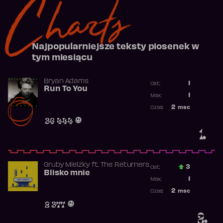
Charts
Najpopularniejsze teksty piosenek w
tym miesiącu
Bryan Adams
1
Ost.:
Run To You
Poprzednia p
1
Max:
Najwyższa po
2
msc
Czas:
Obecność w r
36 444
1.
Gruby Mielzky
ft.
The Returners
3
Ost.:
Blisko mnie
Poprzednia p
1
Max:
Najwyższa po
2
msc
Czas:
Obecność w r
2 377
2.