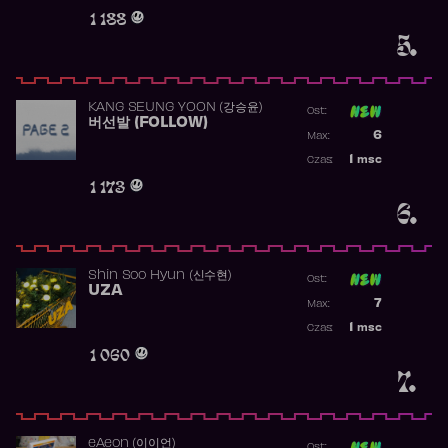
Obecność w 
1 188
5.
KANG SEUNG YOON (강승윤)
Ost:
버선발 (FOLLOW)
Poprzednia p
6
Max:
Najwyższa p
1
msc
Czas:
Obecność w 
1 173
6.
Shin Soo Hyun (신수현)
Ost:
UZA
Poprzednia p
7
Max:
Najwyższa p
1
msc
Czas:
Obecność w 
1 060
7.
​eAeon (이이언)
Ost: