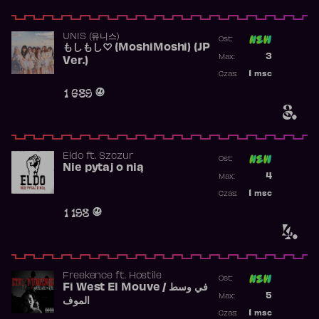
UNIS (유니스)
Ost:
もしもし♡ (MoshiMoshi) (JP
Poprzednia p
3
Max:
Ver.)
Najwyższa p
1
msc
Czas:
Obecność w 
1 689
3.
Eldo
ft.
Szczur
Ost:
Nie pytaj o nią
Poprzednia p
4
Max:
Najwyższa p
1
msc
Czas:
Obecność w 
1 198
4.
Freekence
ft.
Hostile
Ost:
Fi West El Mouve / في وسط
Poprzednia p
5
Max:
الموف
Najwyższa p
1
msc
Czas: