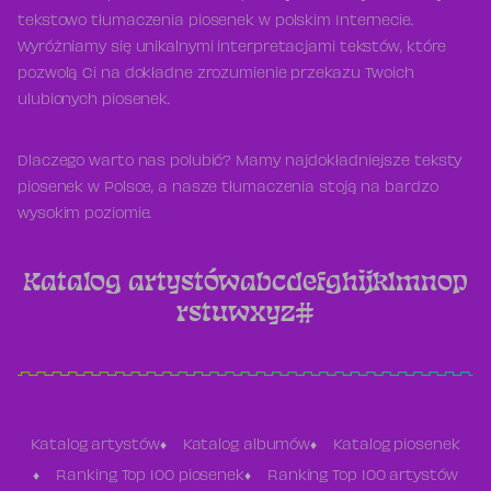
tekstowo tłumaczenia piosenek w polskim Internecie.
Wyróżniamy się unikalnymi interpretacjami tekstów, które
pozwolą Ci na dokładne zrozumienie przekazu Twoich
ulubionych piosenek.
Dlaczego warto nas polubić? Mamy najdokładniejsze teksty
piosenek w Polsce, a nasze tłumaczenia stoją na bardzo
wysokim poziomie.
Katalog artystów
a
b
c
d
e
f
g
h
i
j
k
l
m
n
o
p
r
s
t
u
w
x
y
z
#
Katalog artystów
Katalog albumów
Katalog piosenek
Ranking Top 100 piosenek
Ranking Top 100 artystów