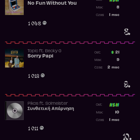
No Fun Without You
Poprzednia p
8
Max:
Najwyższa p
1
msc
Czas:
Obecność w 
1 048
8.
Topic
ft.
Becky G
21
Ost.:
Sorry Papi
Poprzednia p
9
Max:
Najwyższa po
2
msc
Czas:
Obecność w r
1 012
9.
Pikos
ft.
Solmeister
Ost:
Συνθετική Απάρνηση
Poprzednia p
10
Max:
Najwyższa p
1
msc
Czas:
Obecność w 
1 011
10.