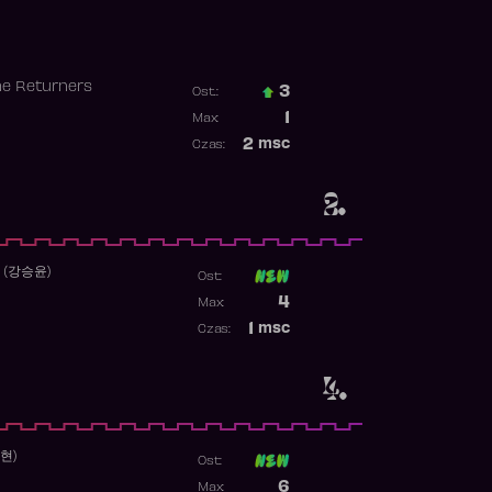
he Returners
3
Ost.:
Poprzednia pozycja
1
Max:
Najwyższa pozycja
2
msc
Czas:
Obecność w rankingu
2.
 (강승윤)
Ost:
Poprzednia pozycja
4
Max:
Najwyższa pozycja
1
msc
Czas:
Obecność w rankingu
4.
수현)
Ost:
Poprzednia pozycja
6
Max: