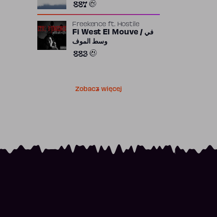
887
Freekence
ft.
Hostile
Fi West El Mouve / في
وسط الموف
883
Zobacz więcej