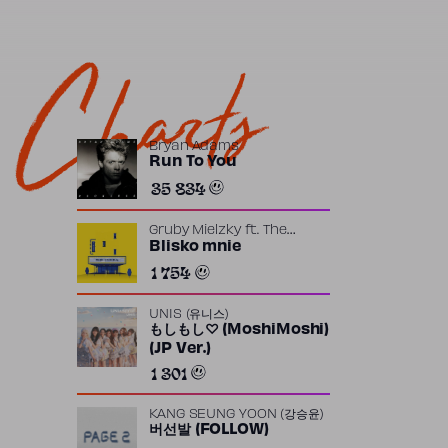
Charts
Bryan Adams
Run To You
35 834
Gruby Mielzky
ft.
The
Returners
Blisko mnie
1 754
UNIS (유니스)
もしもし♡ (MoshiMoshi)
(JP Ver.)
1 301
KANG SEUNG YOON (강승윤)
버선발 (FOLLOW)