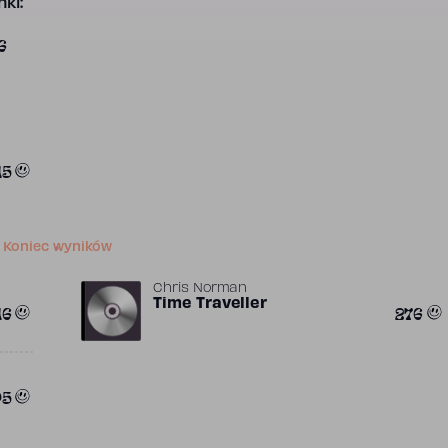
ki:
6
15
Koniec wyników
Chris Norman
Time Traveller
16
276
05