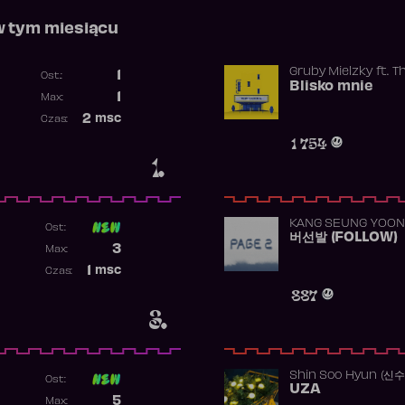
w tym miesiącu
Gruby Mielzky
ft.
T
1
Ost.:
Blisko mnie
Poprzednia pozycja
1
Max:
Najwyższa pozycja
2
msc
Czas:
Obecność w rankingu
1 754
1.
KANG SEUNG YOON
Ost:
버선발 (FOLLOW)
Poprzednia pozycja
3
Max:
Najwyższa pozycja
1
msc
Czas:
Obecność w rankingu
887
3.
Shin Soo Hyun (신
Ost:
UZA
Poprzednia pozycja
5
Max: