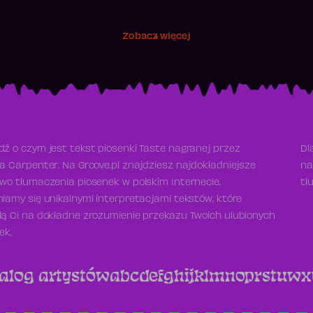
Zobacz więcej
ź o czym jest tekst piosenki Taste nagranej przez
Dl
a Carpenter. Na Groove.pl znajdziesz najdokładniejsze
na
wo tłumaczenia piosenek w polskim Internecie.
tł
iamy się unikalnymi interpretacjami tekstów, które
ą Ci na dokładne zrozumienie przekazu Twoich ulubionych
ek.
alog artystów
a
b
c
d
e
f
g
h
i
j
k
l
m
n
o
p
r
s
t
u
w
x