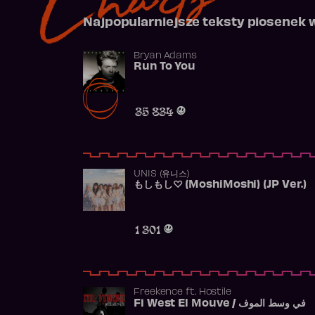
Najpopularniejsze teksty piosenek 
Bryan Adams
Run To You
35 834
UNIS (유니스)
もしもし♡ (MoshiMoshi) (JP Ver.)
1 301
Freekence
ft.
Hostile
Fi West El Mouve / في وسط الموف