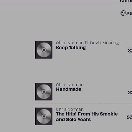
Gatun
31
,
Chris Norman
ft.
David Munday
Phil Thornalley
Keep Talking
8
Chris Norman
Handmade
3
Chris Norman
The Hits! From His Smokie
3
and Solo Years