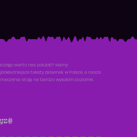
aczego warto nas polubić? Mamy
jdokładniejsze teksty piosenek w Polsce, a nasze
umaczenia stoją na bardzo wysokim poziomie.
y
z
#