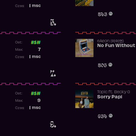
Najwyższa pozycja
1
msc
Czas:
Obecność w rankingu
843
5.
​eAeon (이이언)
Ost:
No Fun Without
Poprzednia pozycja
7
Max:
Najwyższa pozycja
1
msc
Czas:
Obecność w rankingu
805
7.
Topic
ft.
Becky G
Ost:
Sorry Papi
Poprzednia pozycja
9
Max:
Najwyższa pozycja
1
msc
Czas:
Obecność w rankingu
634
9.