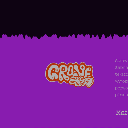
Sprawd
Sabrin
teksto
Wyróżn
pozwol
piosen
Kat