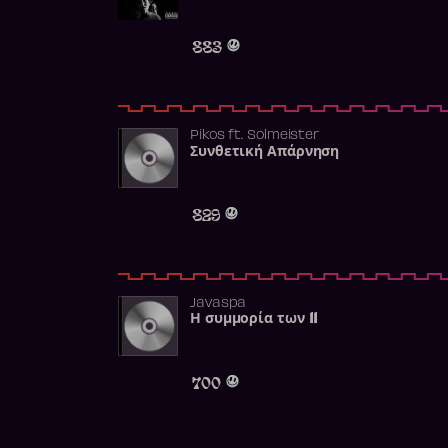
883
Pikos
ft.
Solmeister
Συνθετική Απάρνηση
829
Javaspa
Η συμμορία των 11
700