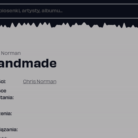
s Norman
andmade
ci:
Chris Norman
sce
tania:
enia:
ązania: